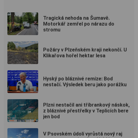
Tragická nehoda na Šumavě.
Motorkář zemřel po nárazu do
stromu
Požáry v Plzeňském kraji nekončí. U
Klikařova hořel hektar lesa
Hyský po bláznivé remíze: Bod
nestačí. Výsledek beru jako porážku
Plzni nestačil ani tříbrankový náskok,
z bláznivé přestřelky v Teplicích bere
jen bod
V Psovském údolí vyrůstá nový raj