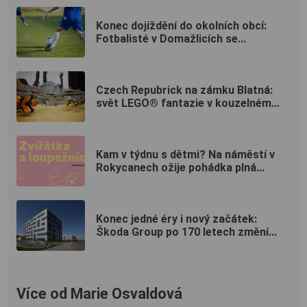
Konec dojíždění do okolních obcí:
Fotbalisté v Domažlicích se...
Czech Repubrick na zámku Blatná:
svět LEGO® fantazie v kouzelném...
Kam v týdnu s dětmi? Na náměstí v
Rokycanech ožije pohádka plná...
Konec jedné éry i nový začátek:
Škoda Group po 170 letech změní...
Více od Marie Osvaldová