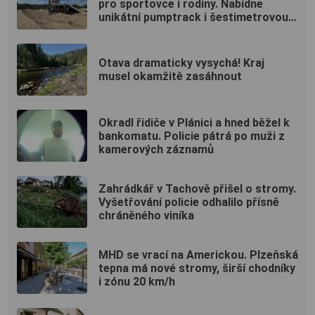
pro sportovce i rodiny. Nabídne
unikátní pumptrack i šestimetrovou
vyhlídku
Otava dramaticky vysychá! Kraj
musel okamžitě zasáhnout
Okradl řidiče v Plánici a hned běžel k
bankomatu. Policie pátrá po muži z
kamerových záznamů
Zahrádkář v Tachově přišel o stromy.
Vyšetřování policie odhalilo přísně
chráněného viníka
MHD se vrací na Americkou. Plzeňská
tepna má nové stromy, širší chodníky
i zónu 20 km/h