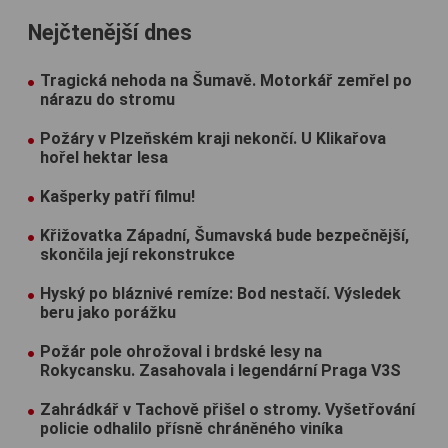
Nejčtenější dnes
Tragická nehoda na Šumavě. Motorkář zemřel po
nárazu do stromu
Požáry v Plzeňském kraji nekončí. U Klikařova
hořel hektar lesa
Kašperky patří filmu!
Křižovatka Západní, Šumavská bude bezpečnější,
skončila její rekonstrukce
Hyský po bláznivé remíze: Bod nestačí. Výsledek
beru jako porážku
Požár pole ohrožoval i brdské lesy na
Rokycansku. Zasahovala i legendární Praga V3S
Zahrádkář v Tachově přišel o stromy. Vyšetřování
policie odhalilo přísně chráněného viníka