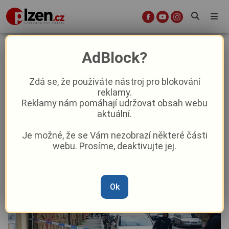
Kousek od tragédie. Spadlá omítka
AdBlock?
z domu ale naštěstí poškodila jen
zaparkované auto
Zdá se, že používáte nástroj pro blokování
reklamy.
Reklamy nám pomáhají udržovat obsah webu
Krimi
Aktuálně
aktuální.
Je možné, že se Vám nezobrazí některé části
Od
Marie Osvaldová
–
8. 10. 2025
|
08:02
webu. Prosíme, deaktivujte jej.
Ok