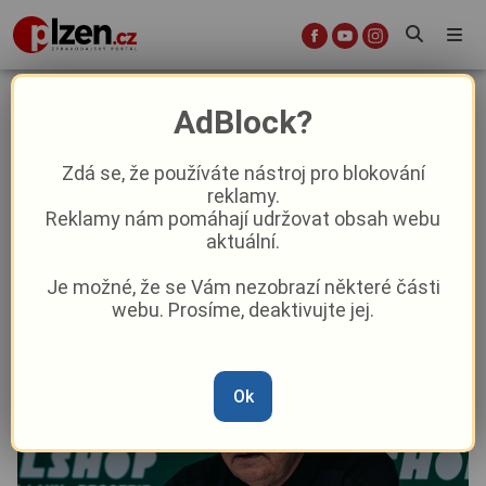
Koubek o končící sezóně: Heroický
AdBlock?
výsledek. Poodhalil budoucnost
Šulce, Souarého i Hejdy
Zdá se, že používáte nástroj pro blokování
reklamy.
Reklamy nám pomáhají udržovat obsah webu
Sport
aktuální.
Je možné, že se Vám nezobrazí některé části
Od
Marie Osvaldová
–
24. 5. 2025
|
16:58
webu. Prosíme, deaktivujte jej.
Ok