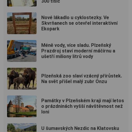
300 tisíc
Nové lákadlo u cyklostezky. Ve
Skvrňanech se otevřel interaktivní
Ekopark
Méně vody, více sladu. Plzeňský
Prazdroj staví moderní máčírnu a
ušetří miliony litrů vody
Plzeňská zoo slaví vzácný přírůstek.
Na svět přišel malý zubr Onzu
Památky v Plzeňském kraji mají letos
o prázdninách vyšší návštěvnost než
loni
U šumavských Nezdic na Klatovsku