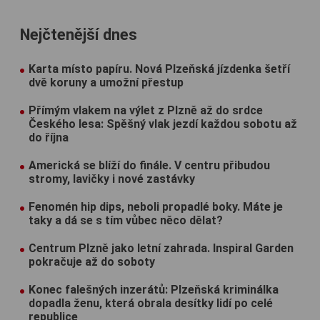
Nejčtenější dnes
Karta místo papíru. Nová Plzeňská jízdenka šetří
dvě koruny a umožní přestup
Přímým vlakem na výlet z Plzně až do srdce
Českého lesa: Spěšný vlak jezdí každou sobotu až
do října
Americká se blíží do finále. V centru přibudou
stromy, lavičky i nové zastávky
Fenomén hip dips, neboli propadlé boky. Máte je
taky a dá se s tím vůbec něco dělat?
Centrum Plzně jako letní zahrada. Inspiral Garden
pokračuje až do soboty
Konec falešných inzerátů: Plzeňská kriminálka
dopadla ženu, která obrala desítky lidí po celé
republice