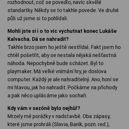
rozhodnout, což se povedlo, navíc skvělé
standartky. Někdy se to takhle povede. Ve druhé
půli už jsme si to pohlídali.
Mohli jste si i o to víc vychutnat konec Lukáše
Kalvacha. Dá se nahradit?
Takhle brzo jsem ho ještě nestřídal. Fakt jsem ho
chtěl pošetřit, aby se nestala nějaká nešťastná
náhoda. Nepochybně bude scházet. Byl to
playmaker. Má velké vnímání hry, je doslova
computer. Každý je ale nahraditelný. Ano, honí se
mi hlavou, jak ho nahradit. Počkáme na příchody
a pak něco uplácáme jako sochaři.
Kdy vám v sezóně bylo nejhůř?
Mrzely mě porážky v nadstavbě. Oba zápasy,
které jsme prohráli (Slavia, Baník, pozn. red.),