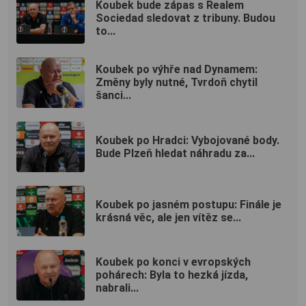
Koubek bude zápas s Realem
Sociedad sledovat z tribuny. Budou
to...
Koubek po výhře nad Dynamem:
Změny byly nutné, Tvrdoň chytil
šanci...
Koubek po Hradci: Vybojované body.
Bude Plzeň hledat náhradu za...
Koubek po jasném postupu: Finále je
krásná věc, ale jen vítěz se...
Koubek po konci v evropských
pohárech: Byla to hezká jízda,
nabrali...