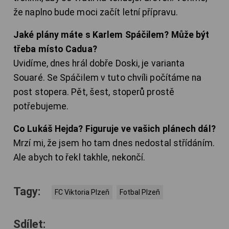
že naplno bude moci začít letní přípravu.
Jaké plány máte s Karlem Spáčilem? Může být
třeba místo Cadua?
Uvidíme, dnes hrál dobře Doski, je varianta
Souaré. Se Spáčilem v tuto chvíli počítáme na
post stopera. Pět, šest, stoperů prostě
potřebujeme.
Co Lukáš Hejda? Figuruje ve vašich plánech dál?
Mrzí mi, že jsem ho tam dnes nedostal střídáním.
Ale abych to řekl takhle, nekončí.
Tagy:
FC Viktoria Plzeň
Fotbal Plzeň
Sdílet: