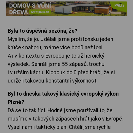
Byla to úspěšná sezóna, že?
Myslím, že jo. Udělali jsme proti loňsku jeden
krůček nahoru, máme více bodů než loni.
A i v kontextu s Evropou je to až heroický
výsledek. Sehráli jsme 55 zápasů, trochu
i v užším kádru. Klobouk dolů před hráči, že si
udrželi takovou konstantní výkonnost.
Byl to dneska takový klasický evropský výkon
Plzně?
Dá se to tak říci. Hodně jsme používali to, že
musíme v takových zápasech hrát jako v Evropě.
Vyšel nám i taktický plán. Chtěli jsme rychle