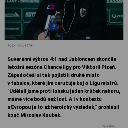
Foto: Foto: FCVP
Suverénní výhrou 4:1 nad Jabloncem skončila
letošní sezóna Chance ligy pro Viktorii Plzeň.
Západočeši si tak pojistili druhé místo
v tabulce, které jim zaručuje boj o Ligu mistrů.
"Udělali jsme proti loňsku jeden krůček nahoru,
máme více bodů než loni. A i v kontextu
s Evropou je to až heroický výsledek," prohlásil
kouč Miroslav Koubek.
Reklama