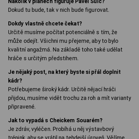
Nakolik v plánech figuruje Pavel Šulc?
Dokud tu bude, tak v nich bude figurovat.
Dokdy vlastně chcete čekat?
Určitě musíme počítat potenciálně s tím, že
může odejít. Všichni mu přejeme, aby to bylo
kvalitní angažmá. Na základě toho také udělat
hráče s určitým předstihem.
Je nějaký post, na který byste si přál doplnit
kádr?
Potřebujeme široký kádr. Určitě nějací hráči
přijdou, musíme vidět trochu za roh a mít varianty
připravené.
Jak to vypadá s Cheickem Souarém?
Je zdráv, vyléčen. Probíhá u něj výstavbový
trénink, aby se vrátil na tehdejší úroveň. Věříme,