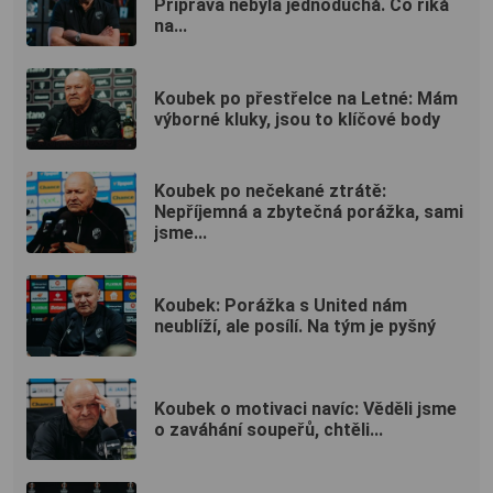
Příprava nebyla jednoduchá. Co říká
na...
Koubek po přestřelce na Letné: Mám
výborné kluky, jsou to klíčové body
Koubek po nečekané ztrátě:
Nepříjemná a zbytečná porážka, sami
jsme...
Koubek: Porážka s United nám
neublíží, ale posílí. Na tým je pyšný
Koubek o motivaci navíc: Věděli jsme
o zaváhání soupeřů, chtěli...