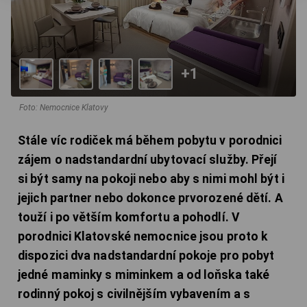
+1
Foto: Nemocnice Klatovy
Stále víc rodiček má během pobytu v porodnici
zájem o nadstandardní ubytovací služby. Přejí
si být samy na pokoji nebo aby s nimi mohl být i
jejich partner nebo dokonce prvorozené dětí. A
touží i po větším komfortu a pohodlí. V
porodnici Klatovské nemocnice jsou proto k
dispozici dva nadstandardní pokoje pro pobyt
jedné maminky s miminkem a od loňska také
rodinný pokoj s civilnějším vybavením a s