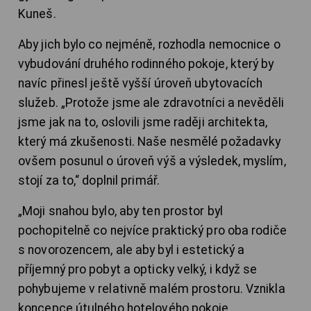
Kuneš.
Aby jich bylo co nejméně, rozhodla nemocnice o
vybudování druhého rodinného pokoje, který by
navíc přinesl ještě vyšší úroveň ubytovacích
služeb. „Protože jsme ale zdravotníci a nevěděli
jsme jak na to, oslovili jsme raději architekta,
který má zkušenosti. Naše nesmělé požadavky
ovšem posunul o úroveň výš a výsledek, myslím,
stojí za to,“ doplnil primář.
„Moji snahou bylo, aby ten prostor byl
pochopitelně co nejvíce praktický pro oba rodiče
s novorozencem, ale aby byl i estetický a
příjemný pro pobyt a opticky velký, i když se
pohybujeme v relativně malém prostoru. Vznikla
koncepce útulného hotelového pokoje