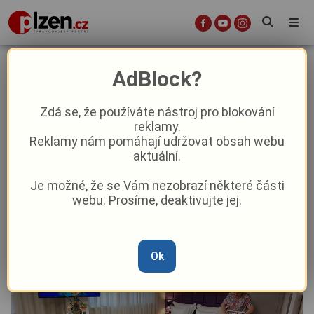
Zájem rodiček o rodinný pokoj
AdBlock?
předčil očekávání. Klatovská
porodnice vybudovala další
Zdá se, že používáte nástroj pro blokování
reklamy.
Reklamy nám pomáhají udržovat obsah webu
Aktuality
Aktuálně
aktuální.
Je možné, že se Vám nezobrazí některé části
Od
Marie Osvaldová
–
13. 12. 2025
|
07:57
webu. Prosíme, deaktivujte jej.
Ok