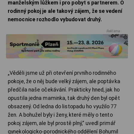
manželským lůžkem i pro pobyt s partnerem. O
rodinný pokoj je ale takový zájem, že se vedení
nemocnice rozhodlo vybudovat druhý.
Reklama
„Věděli jsme už při otevření prvního rodinného
pokoje, že o něj bude velký zájem, ale poptávka
předčila naše očekávání. Prakticky hned, jak ho
opustila jedna maminka, tak druhý den byl opět
obsazený. Od ledna do listopadu ho využilo 77
žen. A bohužel byly i ženy, které měly o tento
pokoj zájem, ale byl prostě plný,“ uvedl primář
gynekologicko-porodnického oddělení Bohumil