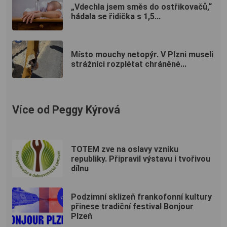
„Vdechla jsem směs do ostřikovačů,“
hádala se řidička s 1,5...
Místo mouchy netopýr. V Plzni museli
strážníci rozplétat chráněné...
Více od Peggy Kýrová
TOTEM zve na oslavy vzniku
republiky. Připravil výstavu i tvořivou
dílnu
Podzimní sklizeň frankofonní kultury
přinese tradiční festival Bonjour
Plzeň