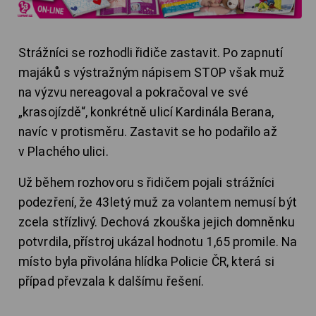
Strážníci se rozhodli řidiče zastavit. Po zapnutí
majáků s výstražným nápisem STOP však muž
na výzvu nereagoval a pokračoval ve své
„krasojízdě“, konkrétně ulicí Kardinála Berana,
navíc v protisměru. Zastavit se ho podařilo až
v Plachého ulici.
Už během rozhovoru s řidičem pojali strážníci
podezření, že 43letý muž za volantem nemusí být
zcela střízlivý. Dechová zkouška jejich domněnku
potvrdila, přístroj ukázal hodnotu 1,65 promile. Na
místo byla přivolána hlídka Policie ČR, která si
případ převzala k dalšímu řešení.