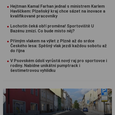
Hejtman Kamal Farhan jednal s ministrem Karlem
Havlíčkem: Plzeňský kraj chce sázet na inovace a
kvalifikované pracovníky
Lochotín čeká obří proměna! Sportoviště U
Bazénu zmizí. Co bude místo něj?
Přímým vlakem na výlet z Plzně až do srdce
Českého lesa: Spěšný vlak jezdí každou sobotu až
do října
V Psovském údolí vyrůstá nový raj pro sportovce i
rodiny. Nabídne unikátní pumptrack i
šestimetrovou vyhlídku