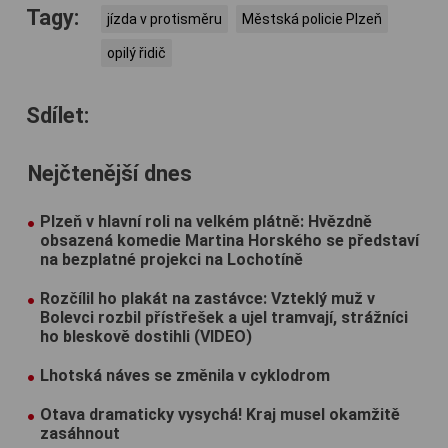
Tagy:
jízda v protisměru
Městská policie Plzeň
opilý řidič
Sdílet:
Nejčtenější dnes
Plzeň v hlavní roli na velkém plátně: Hvězdně
obsazená komedie Martina Horského se představí
na bezplatné projekci na Lochotíně
Rozčílil ho plakát na zastávce: Vzteklý muž v
Bolevci rozbil přístřešek a ujel tramvají, strážníci
ho bleskově dostihli (VIDEO)
Lhotská náves se změnila v cyklodrom
Otava dramaticky vysychá! Kraj musel okamžitě
zasáhnout