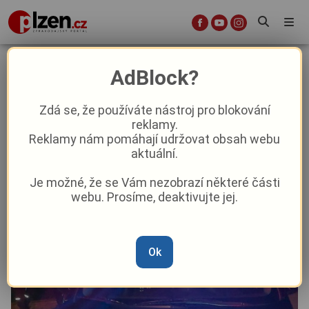
Jízda v protisměru s 1,65 promile
AdBlock?
nebyl dobrý nápad!
Zdá se, že používáte nástroj pro blokování
reklamy.
Aktuality
Z Plzně
Reklamy nám pomáhají udržovat obsah webu
aktuální.
Od
Peggy Kýrová
–
14. 6. 2025
|
13:26
Je možné, že se Vám nezobrazí některé části
webu. Prosíme, deaktivujte jej.
Ok