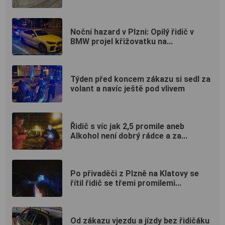
Noční hazard v Plzni: Opilý řidič v
BMW projel křižovatku na...
Týden před koncem zákazu si sedl za
volant a navíc ještě pod vlivem
Řidič s víc jak 2,5 promile aneb
Alkohol není dobrý rádce a za...
Po přivaděči z Plzně na Klatovy se
řítil řidič se třemi promilemi...
Od zákazu vjezdu a jízdy bez řidičáku