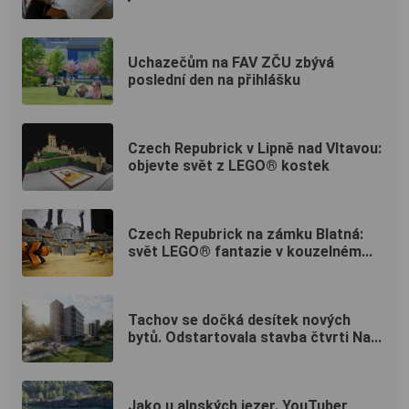
Uchazečům na FAV ZČU zbývá
poslední den na přihlášku
Czech Repubrick v Lipně nad Vltavou:
objevte svět z LEGO® kostek
Czech Repubrick na zámku Blatná:
svět LEGO® fantazie v kouzelném...
Tachov se dočká desítek nových
bytů. Odstartovala stavba čtvrti Na...
Jako u alpských jezer. YouTuber