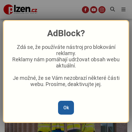
Jakub Wepper: V práci jsme
AdBlock?
kolegové, doma jsme rodina
Zdá se, že používáte nástroj pro blokování
reklamy.
Aktuality
Aktuálně
Reklamy nám pomáhají udržovat obsah webu
aktuální.
Od
Komerční sdělení
–
8. 12. 2025
|
15:46
Je možné, že se Vám nezobrazí některé části
webu. Prosíme, deaktivujte jej.
Ok