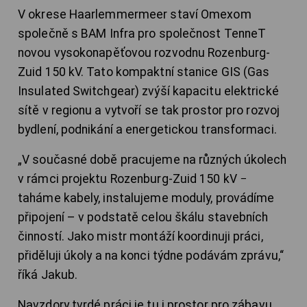
V okrese Haarlemmermeer staví Omexom
společně s BAM Infra pro společnost TenneT
novou vysokonapěťovou rozvodnu Rozenburg-
Zuid 150 kV. Tato kompaktní stanice GIS (Gas
Insulated Switchgear) zvýší kapacitu elektrické
sítě v regionu a vytvoří se tak prostor pro rozvoj
bydlení, podnikání a energetickou transformaci.
„V současné době pracujeme na různých úkolech
v rámci projektu Rozenburg-Zuid 150 kV −
taháme kabely, instalujeme moduly, provádíme
připojení – v podstatě celou škálu stavebních
činností. Jako mistr montáží koordinuji práci,
přiděluji úkoly a na konci týdne podávám zprávu,“
říká Jakub.
Navzdory tvrdé práci je tu i prostor pro zábavu,