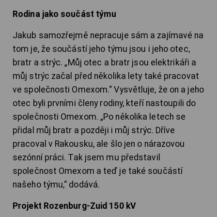
Rodina jako součást týmu
Jakub samozřejmě nepracuje sám a zajímavé na
tom je, že součástí jeho týmu jsou i jeho otec,
bratr a strýc. „Můj otec a bratr jsou elektrikáři a
můj strýc začal před několika lety také pracovat
ve společnosti Omexom.“ Vysvětluje, že on a jeho
otec byli prvními členy rodiny, kteří nastoupili do
společnosti Omexom. „Po několika letech se
přidal můj bratr a později i můj strýc. Dříve
pracoval v Rakousku, ale šlo jen o nárazovou
sezónní práci. Tak jsem mu představil
společnost Omexom a teď je také součástí
našeho týmu,“ dodává.
Projekt Rozenburg-Zuid 150 kV