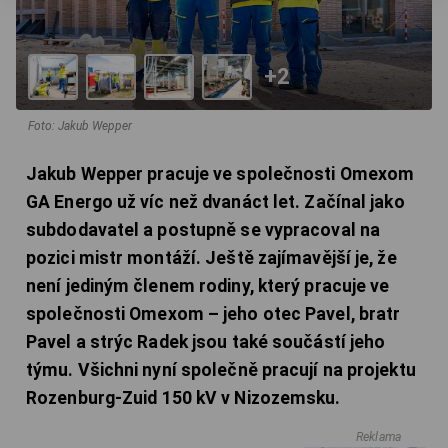
+2
Foto: Jakub Wepper
Jakub Wepper pracuje ve společnosti Omexom
GA Energo už víc než dvanáct let. Začínal jako
subdodavatel a postupně se vypracoval na
pozici mistr montáží. Ještě zajímavější je, že
není jediným členem rodiny, který pracuje ve
společnosti Omexom – jeho otec Pavel, bratr
Pavel a strýc Radek jsou také součástí jeho
týmu. Všichni nyní společně pracují na projektu
Rozenburg-Zuid 150 kV v Nizozemsku.
Reklama