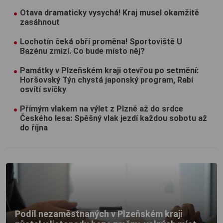
Otava dramaticky vysychá! Kraj musel okamžitě
zasáhnout
Lochotín čeká obří proměna! Sportoviště U
Bazénu zmizí. Co bude místo něj?
Památky v Plzeňském kraji otevřou po setmění:
Horšovský Týn chystá japonský program, Rabí
osvítí svíčky
Přímým vlakem na výlet z Plzně až do srdce
Českého lesa: Spěšný vlak jezdí každou sobotu až
do října
Podíl nezaměstnaných v Plzeňském kraji