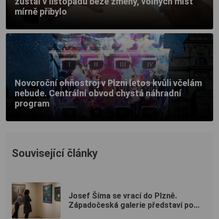
zůstal v listopadu beze změny, volných míst
mírně přibylo
Novoroční ohňostroj v Plzni letos kvůli včelám
nebude. Centrální obvod chystá náhradní
program
Související články
Josef Šíma se vrací do Plzně.
Západočeská galerie představí po...