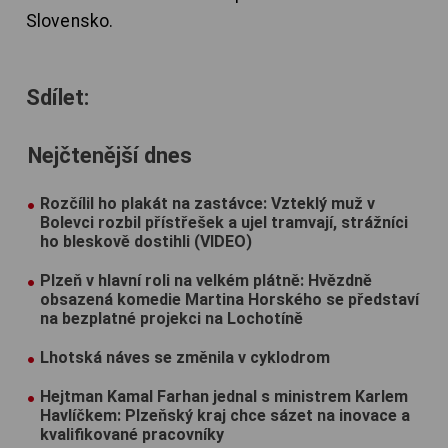
Slovensko.
Sdílet:
Nejčtenější dnes
Rozčílil ho plakát na zastávce: Vzteklý muž v
Bolevci rozbil přístřešek a ujel tramvají, strážníci
ho bleskově dostihli (VIDEO)
Plzeň v hlavní roli na velkém plátně: Hvězdně
obsazená komedie Martina Horského se představí
na bezplatné projekci na Lochotíně
Lhotská náves se změnila v cyklodrom
Hejtman Kamal Farhan jednal s ministrem Karlem
Havlíčkem: Plzeňský kraj chce sázet na inovace a
kvalifikované pracovníky