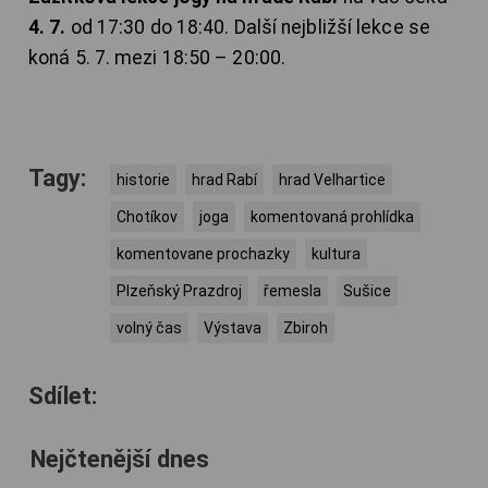
4. 7.
od 17:30 do 18:40. Další nejbližší lekce se
koná 5. 7. mezi 18:50 – 20:00.
Tagy:
historie
hrad Rabí
hrad Velhartice
Chotíkov
joga
komentovaná prohlídka
komentovane prochazky
kultura
Plzeňský Prazdroj
řemesla
Sušice
volný čas
Výstava
Zbiroh
Sdílet:
Nejčtenější dnes