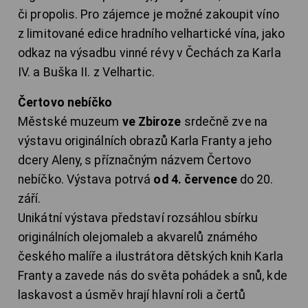
či propolis. Pro zájemce je možné zakoupit víno
z limitované edice hradního velhartické vína, jako
odkaz na výsadbu vinné révy v Čechách za Karla
IV. a Buška II. z Velhartic.
Čertovo nebíčko
Městské muzeum
ve Zbiroze
srdečně zve na
výstavu originálních obrazů Karla Franty a jeho
dcery Aleny, s příznačným názvem Čertovo
nebíčko. Výstava potrvá
od 4. července
do 20.
září.
Unikátní výstava představí rozsáhlou sbírku
originálních olejomaleb a akvarelů známého
českého malíře a ilustrátora dětských knih Karla
Franty a zavede nás do světa pohádek a snů, kde
laskavost a úsměv hrají hlavní roli a čertů