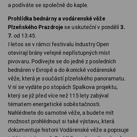
a podíváte se společně do kaple.
Prohlídka bednárny a vodárenské věže
Plzeňského Prazdroje
se uskuteční v pondělí
3.
7.
od 13:45.
I letos se v rámci festivalu Industry Open
otevírají brány veřejně nepřístupných míst
pivovaru. Podívejte se do jedné z posledních
bednáren v Evropě a do ikonické vodárenské
věže, která je součástí plzeňského panoramatu.
V ní se vydáte po stopách Spalkova projektu,
který se již před více než 115 lety zabýval
tématem energetické soběstačnosti.
Nahlédnete do samotné věže, a budete mít
možnost prohlédnout si také výstavu, která
dokumentuje historii Vodárenské věže a popisuje