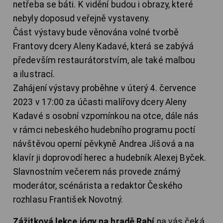
netřeba se báti. K vidění budou i obrazy, které
nebyly doposud veřejně vystaveny.
Část výstavy bude věnována volné tvorbě
Frantovy dcery Aleny Kadavé, která se zabývá
především restaurátorstvím, ale také malbou
a ilustrací.
Zahájení výstavy proběhne v úterý 4. července
2023 v 17:00 za účasti malířovy dcery Aleny
Kadavé s osobní vzpomínkou na otce, dále nás
v rámci nebeského hudebního programu poctí
návštěvou operní pěvkyně Andrea Jíšová a na
klavír ji doprovodí herec a hudebník Alexej Byček.
Slavnostním večerem nás provede známý
moderátor, scénárista a redaktor Českého
rozhlasu František Novotný.
Zážitková lekce jógy na hradě Rabí
na vás čeká