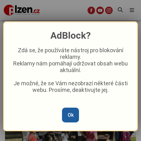
Jaké kulturní a společenské akce
AdBlock?
na nás čekají v nejbližších dnech?
Zdá se, že používáte nástroj pro blokování
reklamy.
Kultura
Reklamy nám pomáhají udržovat obsah webu
aktuální.
Od
Peggy Kýrová
–
2. 7. 2023
|
08:27
Je možné, že se Vám nezobrazí některé části
webu. Prosíme, deaktivujte jej.
Ok