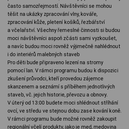
často samozřejmostí. Návštěvníci se mohou
těšit na ukázky zpracování vlny, kováře,
zpracování kůže, pletení košíků, řezbářství
a včelařství. Všechny řemeslné činnosti si budou
moci návštěvníci aspoň zčásti sami vyzkoušet,
a navíc budou moci rovněž výjimečně nahlédnout
i do interiérů malebných staveb
Pro děti bude připraveno lezení na stromy
pomocí lan. V rámci programu budou k dispozici
zkušení průvodci, kteří provedou zájemce
skanzenem a seznámí s příběhem jednotlivých
staveb, vč. jejich historie, převozu a obnovy.
V úterý od 13:00 budete moci shlédnout stříhání
ovcí, ve středu ve stejnou dobu zase kování koně.
V rámci programu bude možné rovněž zakoupit
regionální včelí produkty, jako je med, medovina