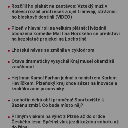
Rozčílil ho plakát na zastávce: Vzteklý muž v
Bolevci rozbil přístřešek a ujel tramvají, strážníci
ho bleskově dostihli (VIDEO)
Plzeň v hlavní roli na velkém plátně: Hvězdně
obsazená komedie Martina Horského se představí
na bezplatné projekci na Lochotíně
Lhotská náves se změnila v cyklodrom
Otava dramaticky vysychá! Kraj musel okamžitě
zasáhnout
Hejtman Kamal Farhan jednal s ministrem Karlem
Havlíčkem: Plzeňský kraj chce sázet na inovace a
kvalifikované pracovníky
Lochotín čeká obří proměna! Sportoviště U
Bazénu zmizí. Co bude místo něj?
Přímým vlakem na výlet z Plzně až do srdce
Českého lesa: Spěšný vlak jezdí každou sobotu až
do října