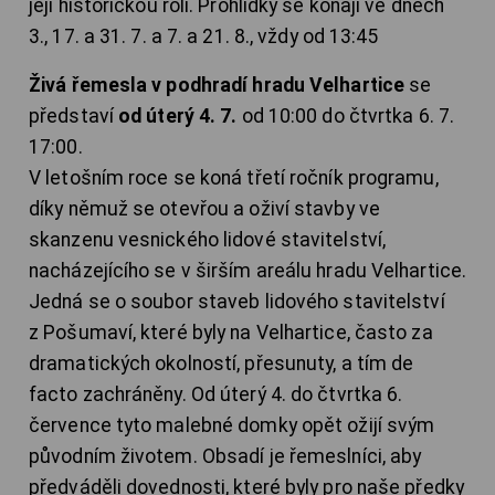
její historickou roli. Prohlídky se konají ve dnech
3., 17. a 31. 7. a 7. a 21. 8., vždy od 13:45
Živá řemesla v podhradí hradu Velhartice
se
představí
od úterý 4. 7.
od 10:00 do čtvrtka 6. 7.
17:00.
V letošním roce se koná třetí ročník programu,
díky němuž se otevřou a oživí stavby ve
skanzenu vesnického lidové stavitelství,
nacházejícího se v širším areálu hradu Velhartice.
Jedná se o soubor staveb lidového stavitelství
z Pošumaví, které byly na Velhartice, často za
dramatických okolností, přesunuty, a tím de
facto zachráněny. Od úterý 4. do čtvrtka 6.
července tyto malebné domky opět ožijí svým
původním životem. Obsadí je řemeslníci, aby
předváděli dovednosti, které byly pro naše předky