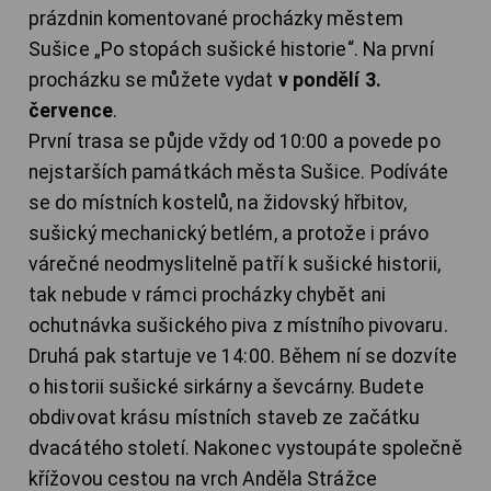
prázdnin komentované procházky městem
Sušice „Po stopách sušické historie“. Na první
procházku se můžete vydat
v pondělí 3.
července
.
První trasa se půjde vždy od 10:00 a povede po
nejstarších památkách města Sušice. Podíváte
se do místních kostelů, na židovský hřbitov,
sušický mechanický betlém, a protože i právo
várečné neodmyslitelně patří k sušické historii,
tak nebude v rámci procházky chybět ani
ochutnávka sušického piva z místního pivovaru.
Druhá pak startuje ve 14:00. Během ní se dozvíte
o historii sušické sirkárny a ševcárny. Budete
obdivovat krásu místních staveb ze začátku
dvacátého století. Nakonec vystoupáte společně
křížovou cestou na vrch Anděla Strážce