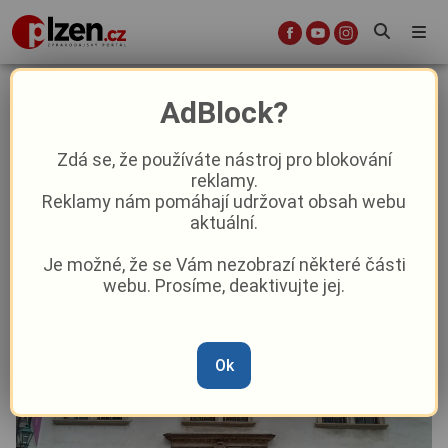
Jak si v Plzni zkrátit čekání na
AdBlock?
víkend?
Zdá se, že používáte nástroj pro blokování
reklamy.
Aktuality
Kultura
Aktuálně
Z Plzně
Reklamy nám pomáhají udržovat obsah webu
aktuální.
Od
Peggy Kýrová
–
8. 10. 2025
|
04:26
Je možné, že se Vám nezobrazí některé části
webu. Prosíme, deaktivujte jej.
Ok