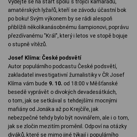
Vydejte se na start spolu s trojicí kamarádů,
amatérských lyžařů, kteří se závodu účastní bok
po boku! Svým výkonem by se rádi alespoň
přiblížili několikanásobnému šampionovi, poprávu
přezdívanému "Král", který i letos ve stopě bojuje
o stupně vítězů.
Josef Klíma: České podsvětí
Autor populárního podcastu České podsvětí,
zakladatel investigativní žurnalistiky v ČR Josef
Klíma vám bude
9. 10.
od 18:00 v Měšťanské
besedě vyprávět o divokých devadesátkách,
o tom, jak se setkával s tehdejšími mocnými
mafiány od Jonáka až po Krejčíře, jak
nebezpečné tehdy bylo být novinářem, ale i o tom,
jak se zločin mezitím proměnil. Odpoví na otázky
diváků, které se mimo jiné týkají i populárního