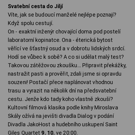
Svatební cesta do Jiljí
Víte, jak se budoucí manželé nejlépe poznají?
Když spolu cestují.
On - exaktní inženýr chovající doma pod postelí
laboratorní kopinatce. Ona - éterická bytost
věřící ve šťastný osud a v dobrotu lidských srdcí.
Hodí se vůbec k sobě? A co si udělat malý test?
Takovou zátěžovou zkoušku... Připravit překážky,
nastražit pasti a prověřit, zdali jsme si opravdu
souzeni! Postačí přece naplánovat vhodnou
trasu a vyrazit na několik dní na předsvatební
cestu. Jenže kdo tady koho vlastně zkouší?
Kultovní filmová klasika podle knihy Miroslava
Skály ožívá na jevišti divadla Dialog v podání
Divadla JakoHost a hudebního uskupení Saint
Giles Quartet
9. 10.
ve 20:00.