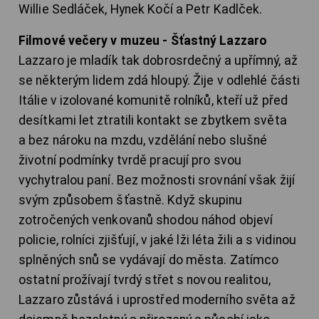
Willie Sedláček, Hynek Kočí a Petr Kadlček.
Filmové večery v muzeu - Šťastný Lazzaro
Lazzaro je mladík tak dobrosrdečný a upřímný, až
se některým lidem zdá hloupý. Žije v odlehlé části
Itálie v izolované komunitě rolníků, kteří už před
desítkami let ztratili kontakt se zbytkem světa
a bez nároku na mzdu, vzdělání nebo slušné
životní podmínky tvrdě pracují pro svou
vychytralou paní. Bez možnosti srovnání však žijí
svým způsobem šťastně. Když skupinu
zotročených venkovanů shodou náhod objeví
policie, rolníci zjišťují, v jaké lži léta žili a s vidinou
splněných snů se vydávají do města. Zatímco
ostatní prožívají tvrdý střet s novou realitou,
Lazzaro zůstává i uprostřed moderního světa až