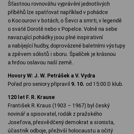
Šťastnou rovnováhu vyprávění jednotlivých
příběhů lze spatřovat například v pohádce
o Kocourovi v botách, o Ševci a smrti, v legendě
o svaté Dorotě nebo v Popelce. Volně na sebe
navazující pohádky jsou plné inspirativní
a nabíjející hudby, doprovázené baletními výstupy
a zpěvem sólistů i sboru. Špalíček je krásnou
a hrdou oslavou naší země.
Hovory W: J. W. Petrášek a V. Vydra
Pořad pro seniory připravil
9. 10.
od 15:00 D klub.
120 let F. R. Krause
František R. Kraus (1903 – 1967) byl český
novinář a spisovatel, rodák z pražského
Josefova, přesvědčený demokrat a sionista,
účastník odboje, přeživší holocaustu a očitý