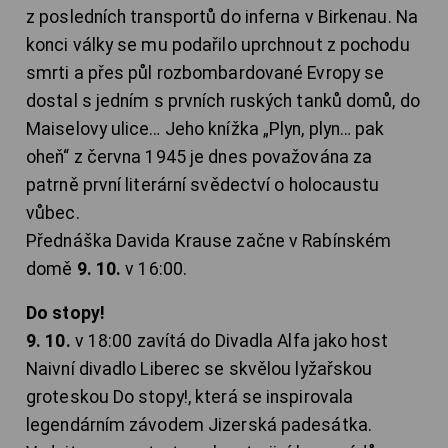
z posledních transportů do inferna v Birkenau. Na
konci války se mu podařilo uprchnout z pochodu
smrti a přes půl rozbombardované Evropy se
dostal s jedním s prvních ruských tanků domů, do
Maiselovy ulice… Jeho knížka „Plyn, plyn… pak
oheň“ z června 1945 je dnes považována za
patrně první literární svědectví o holocaustu
vůbec.
Přednáška Davida Krause začne v Rabínském
domě
9. 10.
v 16:00.
Do stopy!
9. 10.
v 18:00 zavítá do Divadla Alfa jako host
Naivní divadlo Liberec se skvělou lyžařskou
groteskou Do stopy!, která se inspirovala
legendárním závodem Jizerská padesátka.