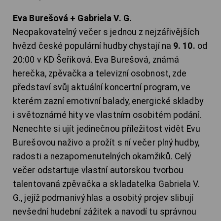
Eva Burešová + Gabriela V. G.
Neopakovatelný večer s jednou z nejzářivějších
hvězd české populární hudby chystají na
9. 10.
od
20:00 v KD Šeříková. Eva Burešová, známá
herečka, zpěvačka a televizní osobnost, zde
představí svůj aktuální koncertní program, ve
kterém zazní emotivní balady, energické skladby
i světoznámé hity ve vlastním osobitém podání.
Nenechte si ujít jedinečnou příležitost vidět Evu
Burešovou naživo a prožít s ní večer plný hudby,
radosti a nezapomenutelných okamžiků. Celý
večer odstartuje vlastní autorskou tvorbou
talentovaná zpěvačka a skladatelka Gabriela V.
G., jejíž podmanivý hlas a osobitý projev slibují
nevšední hudební zážitek a navodí tu správnou