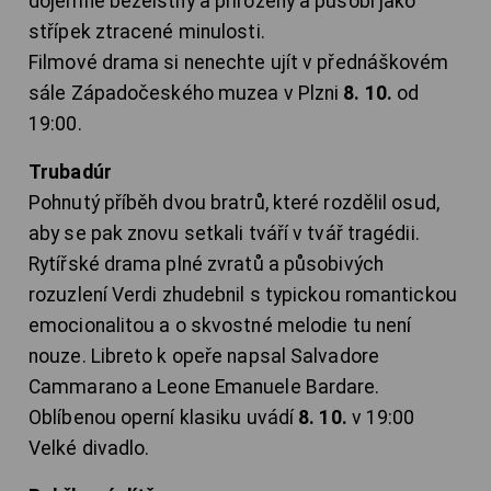
dojemně bezelstný a přirozený a působí jako
střípek ztracené minulosti.
Filmové drama si nenechte ujít v přednáškovém
sále Západočeského muzea v Plzni
8. 10.
od
19:00.
Trubadúr
Pohnutý příběh dvou bratrů, které rozdělil osud,
aby se pak znovu setkali tváří v tvář tragédii.
Rytířské drama plné zvratů a působivých
rozuzlení Verdi zhudebnil s typickou romantickou
emocionalitou a o skvostné melodie tu není
nouze. Libreto k opeře napsal Salvadore
Cammarano a Leone Emanuele Bardare.
Oblíbenou operní klasiku uvádí
8. 10.
v 19:00
Velké divadlo.