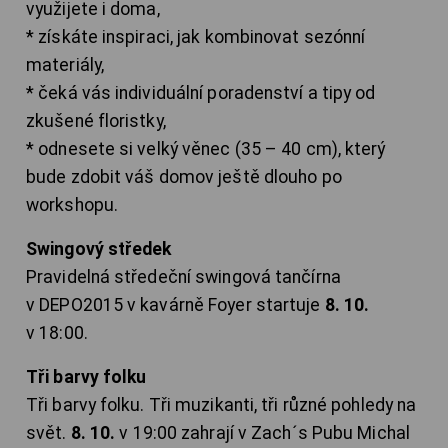
využijete i doma,
* získáte inspiraci, jak kombinovat sezónní
materiály,
* čeká vás individuální poradenství a tipy od
zkušené floristky,
* odnesete si velký věnec (35 – 40 cm), který
bude zdobit váš domov ještě dlouho po
workshopu.
Swingový středek
Pravidelná středeční swingová tančírna
v DEPO2015 v kavárně Foyer startuje
8. 10.
v 18:00.
Tři barvy folku
Tři barvy folku. Tři muzikanti, tři různé pohledy na
svět.
8. 10.
v 19:00 zahrají v Zach´s Pubu Michal