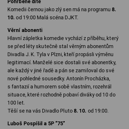
Pohřbené dítě
Komedii černou jako zlý sen má na programu
8.
10.
od 19:00 Malá scéna DJKT.
Věrní abonenti
Hlavní zápletka komedie vychází z příběhu, který
se před léty skutečně stal věrným abonentům
Divadla J. K. Tyla v Plzni, kteří propásli výměnu
legitimací. Manželé sice dostali své abonentky,
ale každý v jiné řadě a pán se zamiloval do své
nové pohledné sousedky. Antonín Procházka,
s fantazií a humorem sobě vlastním, rozehrál
situace, které rozhodně pobaví diváky od 10 do
100 let.
Těší se na vás Divadlo Pluto
8. 10.
od 19:00.
Luboš Pospíšil a 5P “75”