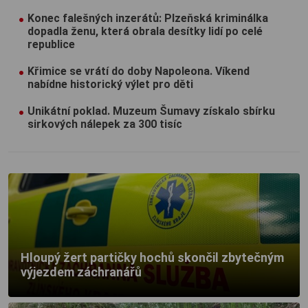
Konec falešných inzerátů: Plzeňská kriminálka
dopadla ženu, která obrala desítky lidí po celé
republice
Křimice se vrátí do doby Napoleona. Víkend
nabídne historický výlet pro děti
Unikátní poklad. Muzeum Šumavy získalo sbírku
sirkových nálepek za 300 tisíc
Hloupý žert partičky hochů skončil zbytečným
výjezdem záchranářů