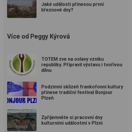
Jaké události přinesou první
březnové dny?
Více od Peggy Kýrová
TOTEM zve na oslavy vzniku
republiky. Připravil výstavu i tvořivou
dílnu
Podzimní sklizeň frankofonní kultury
přinese tradiční festival Bonjour
Plzeň
Zpříjemněte si pracovní dny
kulturními událostmi v Plzni