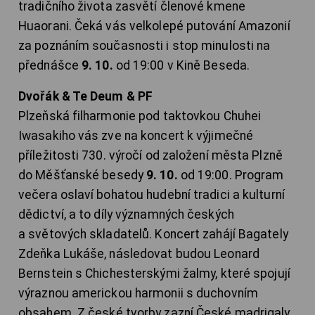
tradičního života zasvětí členové kmene
Huaorani. Čeká vás velkolepé putování Amazonií
za poznáním současnosti i stop minulosti na
přednášce
9. 10.
od 19:00 v Kině Beseda.
Dvořák & Te Deum & PF
Plzeňská filharmonie pod taktovkou Chuhei
Iwasakiho vás zve na koncert k výjimečné
příležitosti 730. výročí od založení města Plzně
do Měšťanské besedy
9. 10.
od 19:00. Program
večera oslaví bohatou hudební tradici a kulturní
dědictví, a to díly významných českých
a světových skladatelů. Koncert zahájí Bagately
Zdeňka Lukáše, následovat budou Leonard
Bernstein s Chichesterskými žalmy, které spojují
výraznou americkou harmonii s duchovním
obsahem. Z české tvorby zazní České madrigaly