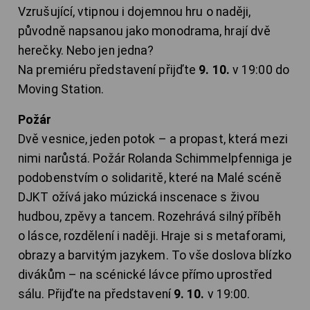
Vzrušující, vtipnou i dojemnou hru o naději,
původně napsanou jako monodrama, hrají dvě
herečky. Nebo jen jedna?
Na premiéru představení přijďte
9. 10.
v 19:00 do
Moving Station.
Požár
Dvě vesnice, jeden potok – a propast, která mezi
nimi narůstá. Požár Rolanda Schimmelpfenniga je
podobenstvím o solidaritě, které na Malé scéně
DJKT ožívá jako múzická inscenace s živou
hudbou, zpěvy a tancem. Rozehrává silný příběh
o lásce, rozdělení i naději. Hraje si s metaforami,
obrazy a barvitým jazykem. To vše doslova blízko
divákům – na scénické lávce přímo uprostřed
sálu. Přijďte na představení
9. 10.
v 19:00.