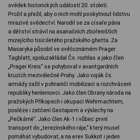
svědek historických událostí 20. století.
Prožil a přežil, aby o nich mohl poskytnout lidstvu
mrazivé svědectví. Narodil se za císaře pána
a dětství strávil na asanačních zbořeništích
mizejícího tisíciletého pražského ghetta. Za
Masaryka působil ve světoznámém Prager
Tagblatt, spoluzakládal Čs. rozhlas a jako člen
„Prager Kreis“ se pohyboval v avantgardních
kruzích meziválečné Prahy. Jako voják čs.
armády zažil v pohraničí mobilizaci a rozchvácení
republiky henleinovci. Jako člen Obrany národa na
pražských Příkopech i okupaci Wehrmachtem,
posléze i zatčení Gestapem a výslechy na
„Pečkárně“. Jako člen Ak-1 i vůbec první
transport do „terezínského ráje,“ který musel
pomáhat vybudovat, a na erev Sukkot i jeden