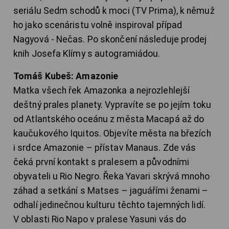
seriálu Sedm schodů k moci (TV Prima), k němuž
ho jako scenáristu volně inspiroval případ
Nagyová - Nečas. Po skončení následuje prodej
knih Josefa Klímy s autogramiádou.
Tomáš Kubeš: Amazonie
Matka všech řek Amazonka a nejrozlehlejší
deštný prales planety. Vypravíte se po jejím toku
od Atlantského oceánu z města Macapá až do
kaučukového Iquitos. Objevíte města na březích
i srdce Amazonie – přístav Manaus. Zde vás
čeká první kontakt s pralesem a původními
obyvateli u Rio Negro. Řeka Yavari skrývá mnoho
záhad a setkání s Matses – jaguářími ženami –
odhalí jedinečnou kulturu těchto tajemných lidí.
V oblasti Rio Napo v pralese Yasuni vás do