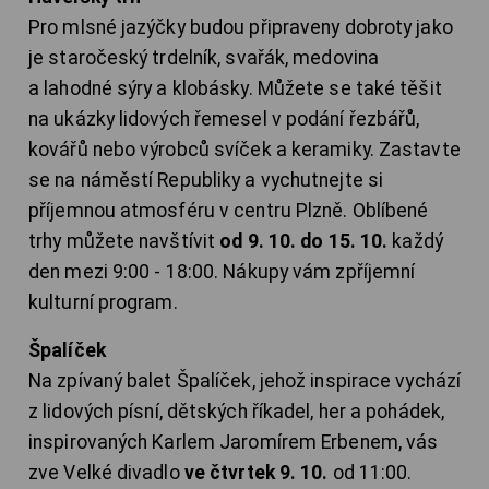
Pro mlsné jazýčky budou připraveny dobroty jako
je staročeský trdelník, svařák, medovina
a lahodné sýry a klobásky. Můžete se také těšit
na ukázky lidových řemesel v podání řezbářů,
kovářů nebo výrobců svíček a keramiky. Zastavte
se na náměstí Republiky a vychutnejte si
příjemnou atmosféru v centru Plzně. Oblíbené
trhy můžete navštívit
od 9. 10. do 15. 10.
každý
den mezi 9:00 - 18:00. Nákupy vám zpříjemní
kulturní program.
Špalíček
Na zpívaný balet Špalíček, jehož inspirace vychází
z lidových písní, dětských říkadel, her a pohádek,
inspirovaných Karlem Jaromírem Erbenem, vás
zve Velké divadlo
ve čtvrtek 9. 10.
od 11:00.