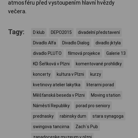
atmosféru před vystoupením hlavní hvězdy
večera.
Tagy:
D klub
DEPO2015
divadelní představení
Divadlo Alfa
Divadlo Dialog
divadlo jktyla
divadlo PLUTO
filmová projekce
Galerie 13
KD Šeříková v Plzni
komentované prohlídky
koncerty
kultura v Plzni
kurzy
kvetinovy atelier lakytka
literarni porad
Měšťanská beseda v Plzni
Moving station
Náměstí Republiky
porad pro seniory
prednasky
rabinsky dum
stara synagoga
swingova tancirna
Zach´s Pub
zapadoceske muzeum v plzni