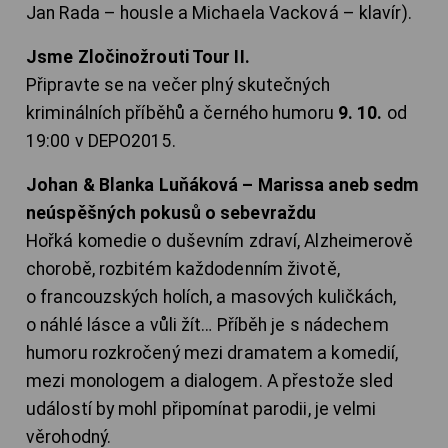
Jan Rada – housle a Michaela Vacková – klavír).
Jsme Zločinožrouti Tour II.
Připravte se na večer plný skutečných
kriminálních příběhů a černého humoru
9. 10.
od
19:00 v DEPO2015.
Johan & Blanka Luňáková – Marissa aneb sedm
neúspěšných pokusů o sebevraždu
Hořká komedie o duševním zdraví, Alzheimerově
chorobě, rozbitém každodenním životě,
o francouzských holích, a masových kuličkách,
o náhlé lásce a vůli žít… Příběh je s nádechem
humoru rozkročený mezi dramatem a komedií,
mezi monologem a dialogem. A přestože sled
událostí by mohl připomínat parodii, je velmi
věrohodný.