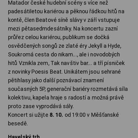
Matador české hudební scény s více než
padesátiletou kariérou a pěknou řádkou hitů na
kontě, člen Beatové síně slávy v září vstupuje
mezi pětasedmdesátníky. Na koncertu zazní
průřez celou kariérou, publikum se dočká
osvědčených songů ze zlaté éry Jekyll a Hyde,
Soukromá cesta do nikam..., ale i novodobých
hitů Vznikla zem, Tak navštiv bar... a tří písniček
z novinky Poesis Beat. Unikátem jsou sehrané
pětihlasy jako další poznávací znamení
současných 5P, generační bariéry rozmetává síla
kolektivu, kapela hraje s radostí a možná právě
proto zase vyprodává sály.
Koncert si užijte
8. 10.
od 19:00 v Měšťanské
besedě.
Havelský trh