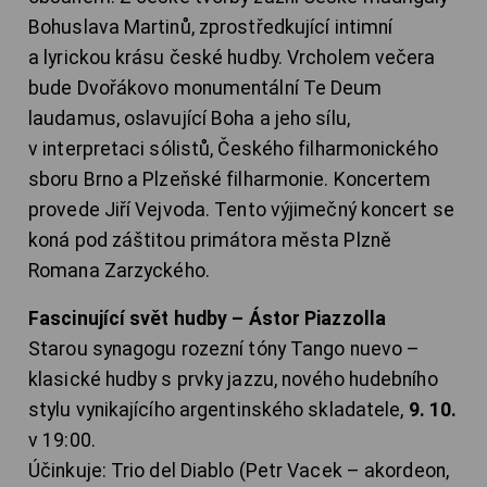
Bohuslava Martinů, zprostředkující intimní
a lyrickou krásu české hudby. Vrcholem večera
bude Dvořákovo monumentální Te Deum
laudamus, oslavující Boha a jeho sílu,
v interpretaci sólistů, Českého filharmonického
sboru Brno a Plzeňské filharmonie. Koncertem
provede Jiří Vejvoda. Tento výjimečný koncert se
koná pod záštitou primátora města Plzně
Romana Zarzyckého.
Fascinující svět hudby – Ástor Piazzolla
Starou synagogu rozezní tóny Tango nuevo –
klasické hudby s prvky jazzu, nového hudebního
stylu vynikajícího argentinského skladatele,
9. 10.
v 19:00.
Účinkuje: Trio del Diablo (Petr Vacek – akordeon,