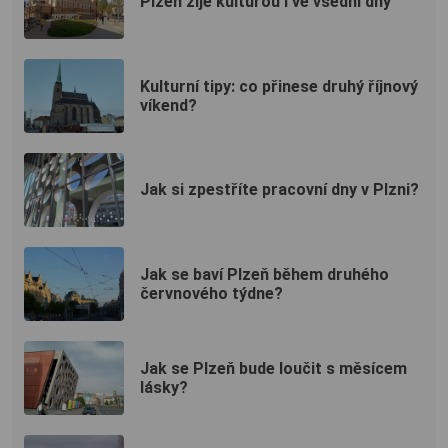
Plzeň žije kulturou i ve všední dny
Kulturní tipy: co přinese druhý říjnový
víkend?
Jak si zpestříte pracovní dny v Plzni?
Jak se baví Plzeň během druhého
červnového týdne?
Jak se Plzeň bude loučit s měsícem
lásky?