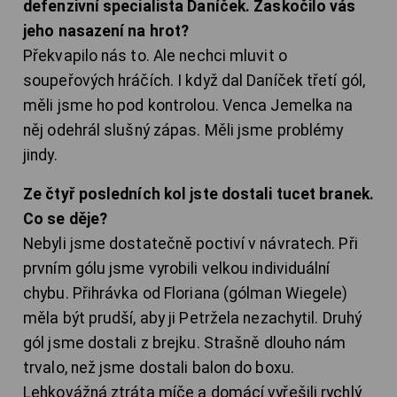
defenzivní specialista Daníček. Zaskočilo vás
jeho nasazení na hrot?
Překvapilo nás to. Ale nechci mluvit o
soupeřových hráčích. I když dal Daníček třetí gól,
měli jsme ho pod kontrolou. Venca Jemelka na
něj odehrál slušný zápas. Měli jsme problémy
jindy.
Ze čtyř posledních kol jste dostali tucet branek.
Co se děje?
Nebyli jsme dostatečně poctiví v návratech. Při
prvním gólu jsme vyrobili velkou individuální
chybu. Přihrávka od Floriana (gólman Wiegele)
měla být prudší, aby ji Petržela nezachytil. Druhý
gól jsme dostali z brejku. Strašně dlouho nám
trvalo, než jsme dostali balon do boxu.
Lehkovážná ztráta míče a domácí vyřešili rychlý