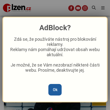
Hyský nechápal: Náš výkon byl
AdBlock?
velkým zklamáním
Zdá se, že používáte nástroj pro blokování
reklamy.
Aktuality
Sport
Reklamy nám pomáhají udržovat obsah webu
aktuální.
Od
Marie Osvaldová
–
7. 12. 2025
|
07:47
Je možné, že se Vám nezobrazí některé části
webu. Prosíme, deaktivujte jej.
Ok