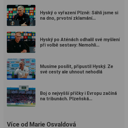
Hyský o vyřazení Plzně: Sáhli jsme si
na dno, prvotní zklamání...
Hyský po Aténách odhalil své myšlení
při volbě sestavy: Nemohli...
Musíme posílit, připustil Hyský. Ze
své cesty ale uhnout nehodlá
Boj o nejvyšší příčky i Evropu začíná
na tribunách. Plzeňská...
Více od Marie Osvaldová