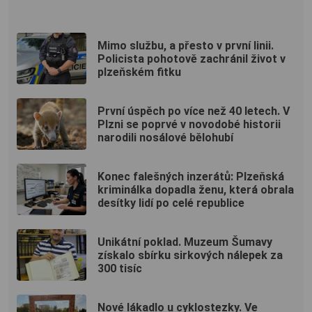
Mimo službu, a přesto v první linii.
Policista pohotově zachránil život v
plzeňském fitku
První úspěch po více než 40 letech. V
Plzni se poprvé v novodobé historii
narodili nosálové bělohubí
Konec falešných inzerátů: Plzeňská
kriminálka dopadla ženu, která obrala
desítky lidí po celé republice
Unikátní poklad. Muzeum Šumavy
získalo sbírku sirkových nálepek za
300 tisíc
Nové lákadlo u cyklostezky. Ve