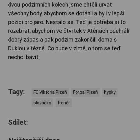
dvou podzimních kolech jsme chtěli urvat
všechny body, abychom se dotáhli a byli v lepší
pozici pro jaro. Nestalo se. Teď je potřeba si to
rozebrat, abychom ve čtvrtek v Aténách odehráli
dobrý zápas a pak podzim zakončili doma s
Duklou vítězně. Co bude v zimě, o tom se teď
nechci bavit.
Tagy:
FC Viktoria Plzeň
Fotbal Plzeň
hyský
slovácko
trenér
Sdílet: