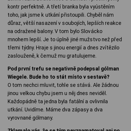
kontr perfektně. A třetí branka byla vyústěním
toho, jak jsme k utkání přistoupili. Chyběl nám
důraz, větší nasazení v soubojích, lepších reakce
na odražené balony. V tom bylo Slovácko
mnohem lepší. Je to úplně jiné mužstvo než před
třemi týdny. Hraje s jinou energií a dnes zvítězilo
zaslouženě, k čemuž mu gratulujeme.
Pod první trefu se negativně podepsal gólman
Wiegele. Bude ho to stát místo v sestavě?
O tom nechci mluvit, tohle se stává. Ale žádnou
jinou velkou chybu jsem u něj dnes neviděl.
Každopádně ta jedna byla fatální a ovlivnila
utkání. Uvidíme. Máme dva zápasy a dva
vyrovnané gólmany.
Zklamalo vás, že se tým nevzpamatoval ani po