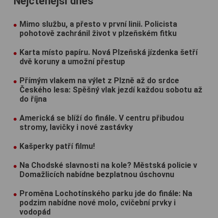
Nejčtenější dnes
Mimo službu, a přesto v první linii. Policista
pohotově zachránil život v plzeňském fitku
Karta místo papíru. Nová Plzeňská jízdenka šetří
dvě koruny a umožní přestup
Přímým vlakem na výlet z Plzně až do srdce
Českého lesa: Spěšný vlak jezdí každou sobotu až
do října
Americká se blíží do finále. V centru přibudou
stromy, lavičky i nové zastávky
Kašperky patří filmu!
Na Chodské slavnosti na kole? Městská policie v
Domažlicích nabídne bezplatnou úschovnu
Proměna Lochotínského parku jde do finále: Na
podzim nabídne nové molo, cvičební prvky i
vodopád