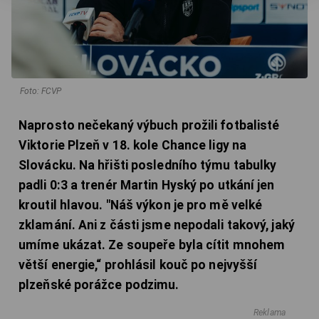
Foto: FCVP
Naprosto nečekaný výbuch prožili fotbalisté
Viktorie Plzeň v 18. kole Chance ligy na
Slovácku. Na hřišti posledního týmu tabulky
padli 0:3 a trenér Martin Hyský po utkání jen
kroutil hlavou. "Náš výkon je pro mě velké
zklamání. Ani z části jsme nepodali takový, jaký
umíme ukázat. Ze soupeře byla cítit mnohem
větší energie,“ prohlásil kouč po nejvyšší
plzeňské porážce podzimu.
Reklama