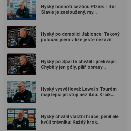
Hyský hodnotí sezónu Plzně: Titul
Slavie je zasloužený, my...
Hyský po demolici Jablonce: Takový
poločas jsem v lize ještě nezažil
Hyský po Spartě chválil i překvapil:
Chyběly jen góly, pilíř obrany...
Hyský vysvětloval: Lawal s Tourém
mají lepší přístup než Adu. Krčík...
Hyský chválil vlastní hráče, pěnil ale
kvůli trávníku: Každý krok...