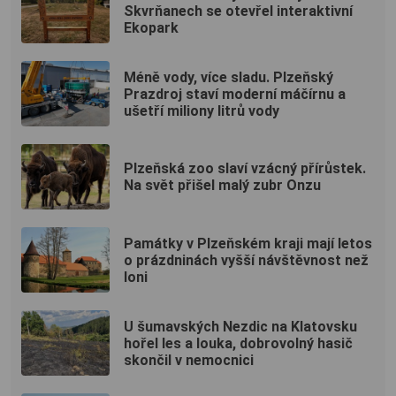
Skvrňanech se otevřel interaktivní
Ekopark
Méně vody, více sladu. Plzeňský
Prazdroj staví moderní máčírnu a
ušetří miliony litrů vody
Plzeňská zoo slaví vzácný přírůstek.
Na svět přišel malý zubr Onzu
Památky v Plzeňském kraji mají letos
o prázdninách vyšší návštěvnost než
loni
U šumavských Nezdic na Klatovsku
hořel les a louka, dobrovolný hasič
skončil v nemocnici