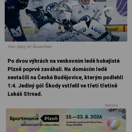
Foto: Zdroj: HC Škoda Plzeň
Po dvou výhrách na venkovním ledě hokejisté
Plzně poprvé zaváhali. Na domácím ledě
nestačili na České Budějovice, kterým podlehli
1:4. Jediný gól Škody vstřelil ve třetí třetině
Lukáš Strnad.
Reklama