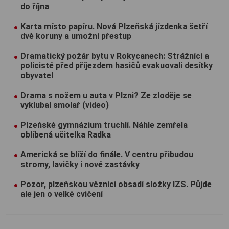
do října
Karta místo papíru. Nová Plzeňská jízdenka šetří
dvě koruny a umožní přestup
Dramatický požár bytu v Rokycanech: Strážníci a
policisté před příjezdem hasičů evakuovali desítky
obyvatel
Drama s nožem u auta v Plzni? Ze zloděje se
vyklubal smolař (video)
Plzeňské gymnázium truchlí. Náhle zemřela
oblíbená učitelka Radka
Americká se blíží do finále. V centru přibudou
stromy, lavičky i nové zastávky
Pozor, plzeňskou věznici obsadí složky IZS. Půjde
ale jen o velké cvičení