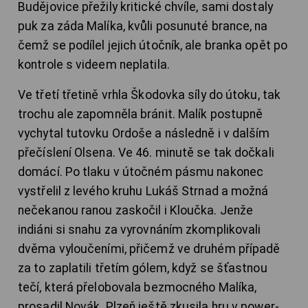
Budějovice přežily kritické chvíle, sami dostaly
puk za záda Malíka, kvůli posunuté brance, na
čemž se podílel jejich útočník, ale branka opět po
kontrole s videem neplatila.
Ve třetí třetině vrhla Škodovka síly do útoku, tak
trochu ale zapomněla bránit. Malík postupně
vychytal tutovku Ordoše a následně i v dalším
přečíslení Olsena. Ve 46. minutě se tak dočkali
domácí. Po tlaku v útočném pásmu nakonec
vystřelil z levého kruhu Lukáš Strnad a možná
nečekanou ranou zaskočil i Kloučka. Jenže
indiáni si snahu za vyrovnáním zkomplikovali
dvěma vyloučeními, přičemž ve druhém případě
za to zaplatili třetím gólem, když se šťastnou
tečí, která přelobovala bezmocného Malíka,
prosadil Novák. Plzeň ještě zkusila hru v power-