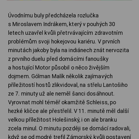
Úvodnímu buly předcházela rozlučka
s Miroslavem Indrákem, který v pouhých 30
letech uzavřel kvůli přetrvávajícím zdravotním
problémům svoji hokejovou kariéru. V prvních
minutách jakoby byla na indiánech znát nervozita
z prvního duelu před domácími fanoušky
a hostující Motor působil o něco živějším
dojmem. Gólman Malík několik zajímavých
příležitostí hostů zlikvidoval, na střelu Lantošiho
ze 7. minuty už ale neměl šanci dosáhnout.
Vyrovnat mohl téměř okamžitě Schleiss, po
hezké kličce ale přestřelil. V 11. minutě měl další
velkou příležitost Holešinský, i on ale branku
zcela minul. O minutu později se domácí radovali,
když se od modré trefil Zámorský, kvůli postavení