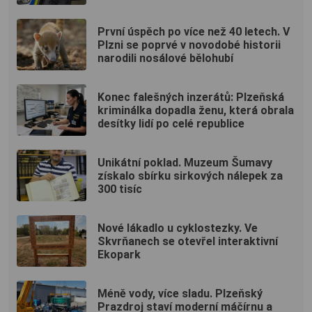
První úspěch po více než 40 letech. V
Plzni se poprvé v novodobé historii
narodili nosálové bělohubí
Konec falešných inzerátů: Plzeňská
kriminálka dopadla ženu, která obrala
desítky lidí po celé republice
Unikátní poklad. Muzeum Šumavy
získalo sbírku sirkových nálepek za
300 tisíc
Nové lákadlo u cyklostezky. Ve
Skvrňanech se otevřel interaktivní
Ekopark
Méně vody, více sladu. Plzeňský
Prazdroj staví moderní máčírnu a