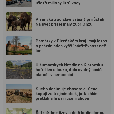
ušetří miliony litrů vody
Plzeňská zoo slaví vzácný přírůstek.
Na svět přišel malý zubr Onzu
Památky v Plzeňském kraji mají letos
o prázdninách vyšší návštěvnost než
loni
U šumavských Nezdic na Klatovsku
hořel les a louka, dobrovolný hasič
skončil v nemocnici
Sucho decimuje chovatele. Seno
kupují za trojnásobek, jatka hlásí
přetlak a hrozí rušení chovů
Šetrně, bez jizev a do 6 hodin domů.