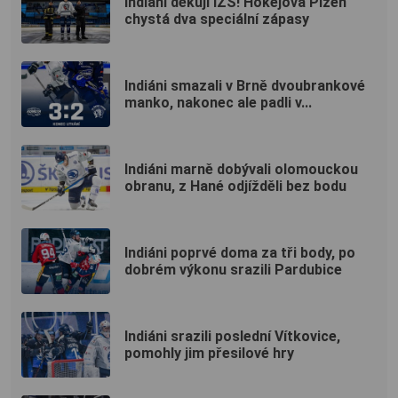
Indiáni děkují IZS! Hokejová Plzeň
chystá dva speciální zápasy
Indiáni smazali v Brně dvoubrankové
manko, nakonec ale padli v...
Indiáni marně dobývali olomouckou
obranu, z Hané odjížděli bez bodu
Indiáni poprvé doma za tři body, po
dobrém výkonu srazili Pardubice
Indiáni srazili poslední Vítkovice,
pomohly jim přesilové hry