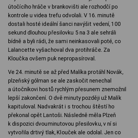
útočícího hráče v brankovišti ale rozhodčí po
kontrole u videa trefu odvolali. V 16. minutě
dostali hosté ideální šanci navýšit vedení, 100
sekund dlouhou přesilovku 5 na 3 ale sehráli
bídně a byli rádi, že sami neinkasovali poté, co
Lalancette vyšachoval dva protihráče. Za
Kloučka ovšem puk nepropasíroval.
Ve 24. minutě se až před Malíka protáhl Novák,
plzeňský gólman se ale zaskočit nenechal
a útočníkovi hostů rychlým přesunem znemožnil
lepší zakončení. O dvě minuty později už Malík
kapituloval. Nadvakrát i s trochou štěstí ho
překonal opět Lantoši. Následně měla Plzeň
k dispozici dvouminutovou přesilovku, v ní si
vytvořila drtivý tlak, Klouček ale odolal. Jen co