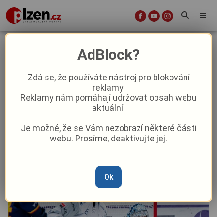
Indiáni zapisují první prohru, srazil
AdBlock?
je smolný gól i střelecká
nemohoucnost
Zdá se, že používáte nástroj pro blokování
reklamy.
Reklamy nám pomáhají udržovat obsah webu
Sport
Aktuálně
aktuální.
Je možné, že se Vám nezobrazí některé části
Od
Marie Osvaldová
–
14. 9. 2025
|
17:10
webu. Prosíme, deaktivujte jej.
Ok