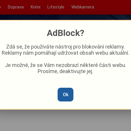
o
Doprava
Krimi
Lifestyle
Webkamera
AdBlock?
Zdá se, že používáte nástroj pro blokování reklamy.
Reklamy nám pomáhají udržovat obsah webu aktuální.
Je možné, že se Vám nezobrazí některé části webu.
Prosíme, deaktivujte jej.
voláním hejtmana začala
Ok