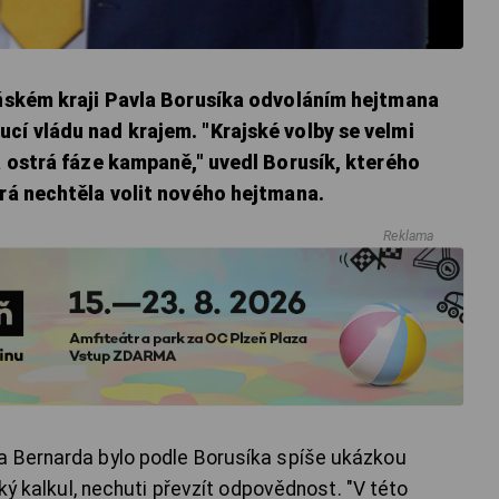
zeňském kraji Pavla Borusíka odvoláním hejtmana
cí vládu nad krajem. "Krajské volby se velmi
la ostrá fáze kampaně," uvedl Borusík, kterého
erá nechtěla volit nového hejtmana.
Reklama
a Bernarda bylo podle Borusíka spíše ukázkou
cký kalkul, nechuti převzít odpovědnost. "V této