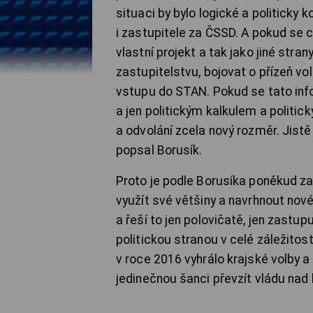
situaci by bylo logické a politicky
i zastupitele za ČSSD. A pokud se cí
vlastní projekt a tak jako jiné str
zastupitelstvu, bojovat o přízeň vol
vstupu do STAN. Pokud se tato info
a jen politickým kalkulem a politic
a odvolání zcela nový rozměr. Jistě
popsal Borusík.
Proto je podle Borusíka poněkud zar
využít své většiny a navrhnout no
a řeší to jen polovičatě, jen zastu
politickou stranou v celé záležitos
v roce 2016 vyhrálo krajské volby a
jedinečnou šanci převzít vládu nad k