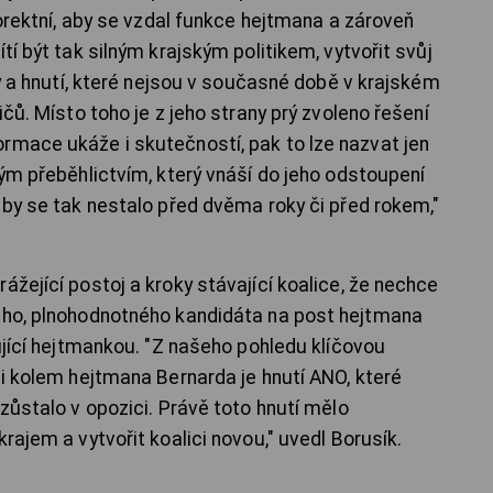
 korektní, aby se vzdal funkce hejtmana a zároveň
tí být tak silným krajským politikem, vytvořit svůj
any a hnutí, které nejsou v současné době v krajském
ičů. Místo toho je z jeho strany prý zvoleno řešení
rmace ukáže i skutečností, pak to lze nazvat jen
kým přeběhlictvím, který vnáší do jeho odstoupení
 by se tak nestalo před dvěma roky či před rokem,"
ážející postoj a kroky stávající koalice, že nechce
vého, plnohodnotného kandidáta na post hejtmana
pující hejtmankou. "Z našeho pohledu klíčovou
ti kolem hejtmana Bernarda je hnutí ANO, které
 zůstalo v opozici. Právě toto hnutí mělo
rajem a vytvořit koalici novou," uvedl Borusík.