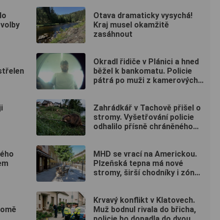
lo
Otava dramaticky vysychá!
 volby
Kraj musel okamžitě
zasáhnout
Okradl řidiče v Plánici a hned
střelen
běžel k bankomatu. Policie
pátrá po muži z kamerových
záznamů
i
Zahrádkář v Tachově přišel o
stromy. Vyšetřování policie
odhalilo přísně chráněného
viníka
kého
MHD se vrací na Americkou.
rem
Plzeňská tepna má nové
stromy, širší chodníky i zónu
20 km/h
Krvavý konflikt v Klatovech.
kromě
Muž bodnul rivala do břicha,
policie ho dopadla do dvou