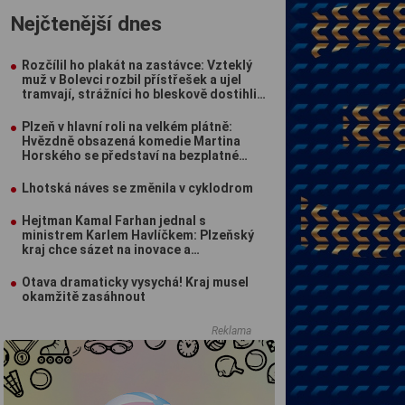
Nejčtenější dnes
Rozčílil ho plakát na zastávce: Vzteklý
muž v Bolevci rozbil přístřešek a ujel
tramvají, strážníci ho bleskově dostihli
(VIDEO)
Plzeň v hlavní roli na velkém plátně:
Hvězdně obsazená komedie Martina
Horského se představí na bezplatné
projekci na Lochotíně
Lhotská náves se změnila v cyklodrom
Hejtman Kamal Farhan jednal s
ministrem Karlem Havlíčkem: Plzeňský
kraj chce sázet na inovace a
kvalifikované pracovníky
Otava dramaticky vysychá! Kraj musel
okamžitě zasáhnout
Reklama