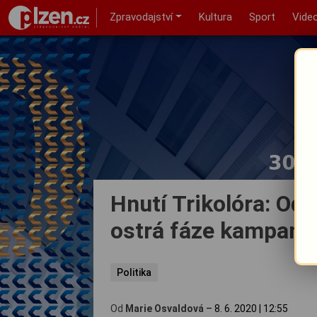
Zpravodajství
Kultura
Sport
Vide
Hnutí Trikolóra: Od
ostrá fáze kampaně
Politika
Od
Marie Osvaldová
–
8. 6. 2020
|
12:55