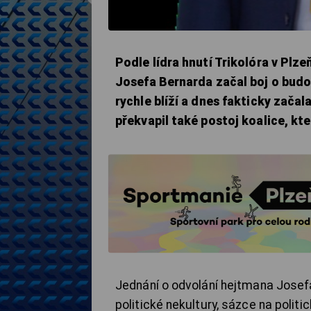
Podle lídra hnutí Trikolóra v Pl
Josefa Bernarda začal boj o budou
rychle blíží a dnes fakticky zača
překvapil také postoj koalice, kt
Jednání o odvolání hejtmana Josef
politické nekultury, sázce na politi