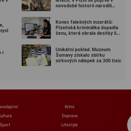
ře v
letech. V Plzni se poprvé v
novodobé historii narodili
nosálové bělohubí
Konec falešných inzerátů:
e,
Plzeňská kriminálka dopadla
mysl
ženu, která obrala desítky lidí
po celé republice
Unikátní poklad. Muzeum
 i
Šumavy získalo sbírku
sirkových nálepek za 300 tisíc
vodajství
Krimi
Kultura
Doprava
Sport
Lifestyle