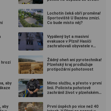
hodin
Lochotín čeká obří proměna!
Sportoviště U Bazénu zmizí.
ní
Co bude místo něj?
m
Vypálený byt a masivní
evakuace v Plzni! Hasiči
zachraňovali obyvatele v
maskách
Žádný oheň ani pyrotechnika!
 hrozí
Plzeňský kraj prodlužuje
protipožární pohotovost
a, aby
Mimo službu, a přesto v první
nákaze
linii. Policista pohotově
zachránil život v plzeňském
fitku
, aby
První úspěch po více než 40