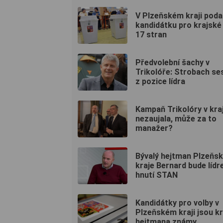
V Plzeňském kraji poda
kandidátku pro krajské
17 stran
Předvolební šachy v
Trikolóře: Strobach se
z pozice lídra
Kampaň Trikolóry v kraj
nezaujala, může za to
manažer?
Bývalý hejtman Plzeňs
kraje Bernard bude líd
hnutí STAN
Kandidátky pro volby v
Plzeňském kraji jsou 
hejtmana známy