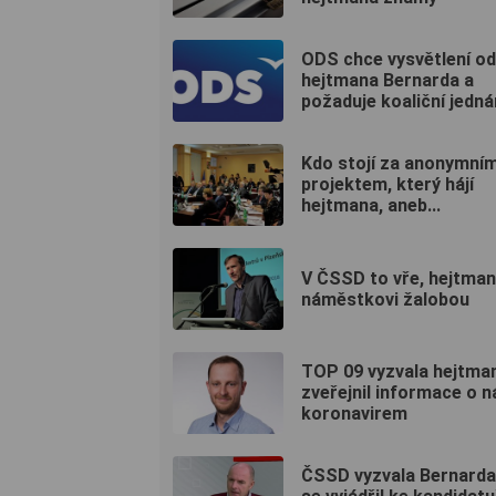
ODS chce vysvětlení od
hejtmana Bernarda a
požaduje koaliční jedná
Kdo stojí za anonymní
projektem, který hájí
hejtmana, aneb...
V ČSSD to vře, hejtman
náměstkovi žalobou
TOP 09 vyzvala hejtman
zveřejnil informace o 
koronavirem
ČSSD vyzvala Bernarda