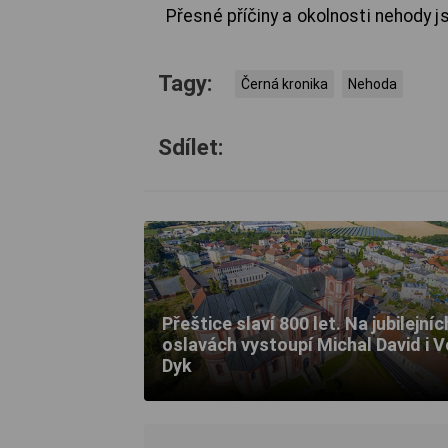
Přesné příčiny a okolnosti nehody 
Tagy:
Černá kronika
Nehoda
Sdílet:
Přeštice slaví 800 let. Na jubilejníc
oslavách vystoupí Michal David i V
Dyk