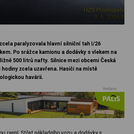
ela paralyzovala hlavní silniční tah I/26
ckem. Po srážce kamionu a dodávky s vlekem na
ižně 500 litrů nafty. Silnice mezi obcemi Česká
i hodiny zcela uzavřena. Hasiči na místě
ologickou havárii.
Reklama
u ranní. Střet nákladního vozu a dodávky s