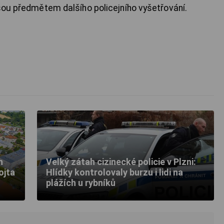
jsou předmětem dalšího policejního vyšetřování.
h
Velký zátah cizinecké policie v Plzni:
ojta
Hlídky kontrolovaly burzu i lidi na
plážích u rybníků