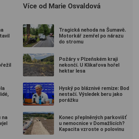
Více od Marie Osvaldová
na
Tragická nehoda na Šumavě.
tavil
Motorkář zemřel po nárazu
do stromu
Požáry v Plzeňském kraji
přežil
nekončí. U Klikařova hořel
hektar lesa
la
Hyský po bláznivé remíze: Bod
lidé,
nestačí. Výsledek beru jako
porážku
 na
Konec přeplněných parkovišť
vjel
u nemocnice v Domažlicích?
Kapacita vzroste o polovinu