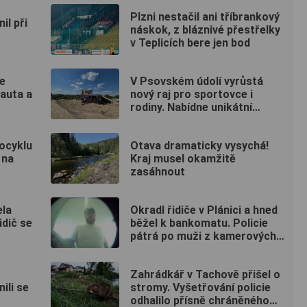
Plzni nestačil ani tříbrankový
il při
náskok, z bláznivé přestřelky
v Teplicích bere jen bod
e
V Psovském údolí vyrůstá
 auta a
nový raj pro sportovce i
rodiny. Nabídne unikátní
pumptrack i šestimetrovou
vyhlídku
ocyklu
Otava dramaticky vysychá!
 na
Kraj musel okamžitě
zasáhnout
ela
Okradl řidiče v Plánici a hned
idič se
běžel k bankomatu. Policie
pátrá po muži z kamerových
záznamů
Zahrádkář v Tachově přišel o
ili se
stromy. Vyšetřování policie
odhalilo přísně chráněného