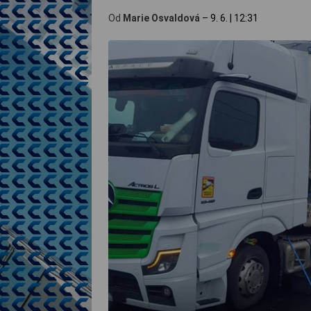
Od
Marie Osvaldová
–
9. 6.
|
12:31