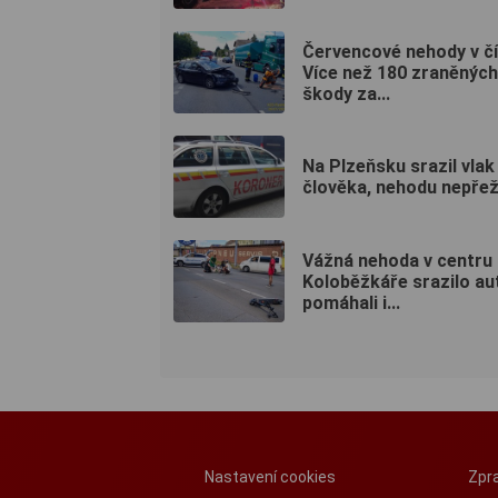
Červencové nehody v čí
Více než 180 zraněných
škody za...
Na Plzeňsku srazil vlak
člověka, nehodu nepřež
Vážná nehoda v centru 
Koloběžkáře srazilo au
pomáhali i...
Nastavení cookies
Zpra