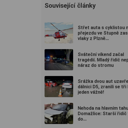
Související články
Střet auta s cyklistou 
přejezdu ve Stupně zas
vlaky z Plzně...
Sváteční víkend začal
tragédií. Mladý řidič ne
náraz do stromu
Srážka dvou aut uzavře
dálnici D5, zranili se tři 
jeden vážně!
Nehoda na hlavním tahu
Domažlice: Starší řidič 
do...