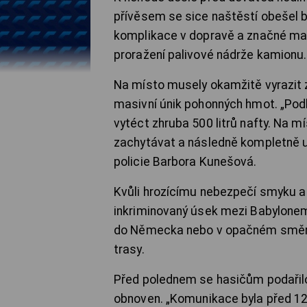
přívěsem se sice naštěstí obešel 
komplikace v dopravě a značné mater
proražení palivové nádrže kamionu.
Na místo musely okamžitě vyrazit
masivní únik pohonných hmot. „Pod
vytéct zhruba 500 litrů nafty. Na m
zachytávat a následně kompletně u
policie Barbora Kunešová.
Kvůli hrozícímu nebezpečí smyku a
inkriminovaný úsek mezi Babylonem 
do Německa nebo v opačném směru 
trasy.
Před polednem se hasičům podařilo 
obnoven. „Komunikace byla před 12: