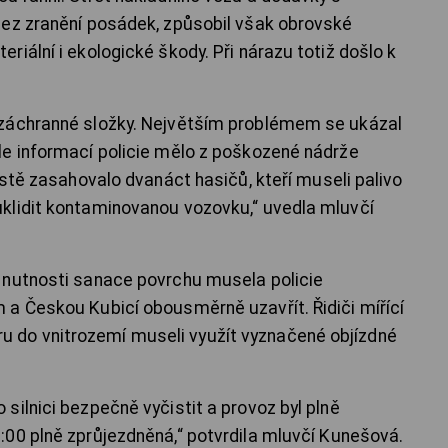
bez zranění posádek, způsobil však obrovské
iální i ekologické škody. Při nárazu totiž došlo k
 záchranné složky. Největším problémem se ukázal
le informací policie mělo z poškozené nádrže
ístě zasahovalo dvanáct hasičů, kteří museli palivo
klidit kontaminovanou vozovku,“ uvedla mluvčí
 nutnosti sanace povrchu musela policie
a Českou Kubicí obousměrně uzavřít. Řidiči mířící
do vnitrozemí museli využít vyznačené objízdné
silnici bezpečně vyčistit a provoz byl plně
00 plně zprůjezdněná,“ potvrdila mluvčí Kunešová.