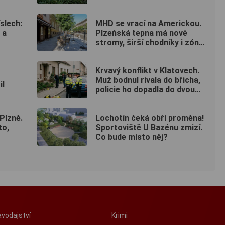
viníka
slech:
MHD se vrací na Americkou.
 a
Plzeňská tepna má nové
stromy, širší chodníky i zónu
20 km/h
Krvavý konflikt v Klatovech.
Muž bodnul rivala do břicha,
il
policie ho dopadla do dvou
hodin
Plzně.
Lochotín čeká obří proměna!
to,
Sportoviště U Bazénu zmizí.
Co bude místo něj?
vodajství
Krimi