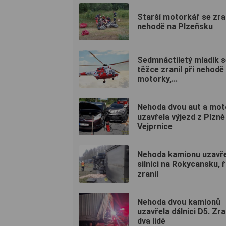
Starší motorkář se zran
nehodě na Plzeňsku
Sedmnáctiletý mladík s
těžce zranil při nehodě
motorky,...
Nehoda dvou aut a mot
uzavřela výjezd z Plzně
Vejprnice
Nehoda kamionu uzavř
silnici na Rokycansku, ř
zranil
Nehoda dvou kamionů
uzavřela dálnici D5. Zran
dva lidé