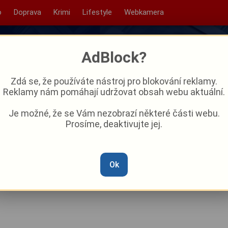
o
Doprava
Krimi
Lifestyle
Webkamera
AdBlock?
Zdá se, že používáte nástroj pro blokování reklamy.
Reklamy nám pomáhají udržovat obsah webu aktuální.
Je možné, že se Vám nezobrazí některé části webu.
Prosíme, deaktivujte jej.
ici zaplavily stovky litrů
na Domažlicku museli
Ok