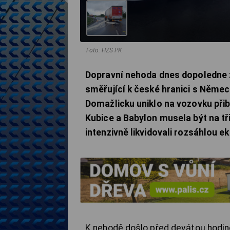
Foto: HZS PK
Dopravní nehoda dnes dopoledne zc
směřující k české hranici s Něme
Domažlicku uniklo na vozovku přibl
Kubice a Babylon musela být na tř
intenzivně likvidovali rozsáhlou ek
K nehodě došlo před devátou hodino