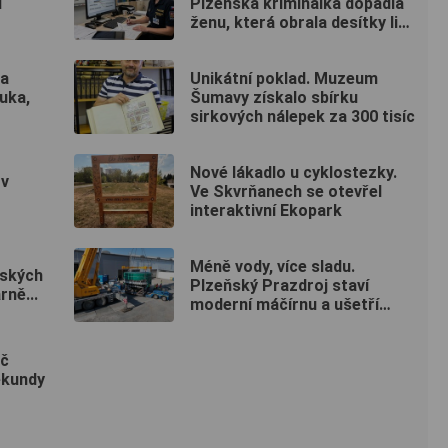
i
Plzeňská kriminálka dopadla
ženu, která obrala desítky lidí
po celé republice
na
Unikátní poklad. Muzeum
ouka,
Šumavy získalo sbírku
sirkových nálepek za 300 tisíc
Nové lákadlo u cyklostezky.
 v
Ve Skvrňanech se otevřel
interaktivní Ekopark
Méně vody, více sladu.
rských
Plzeňský Prazdroj staví
rně...
moderní máčírnu a ušetří
miliony litrů vody
ič
ekundy