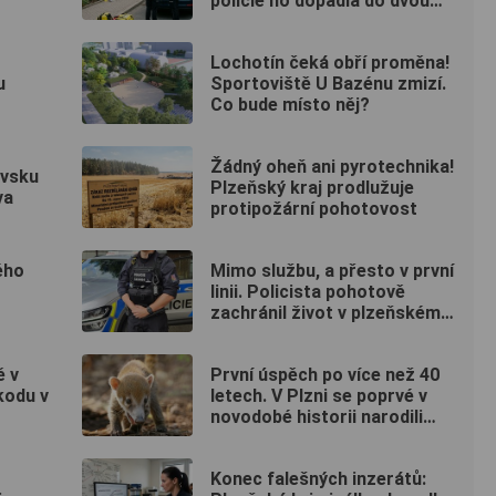
policie ho dopadla do dvou
hodin
Lochotín čeká obří proměna!
u
Sportoviště U Bazénu zmizí.
Co bude místo něj?
Žádný oheň ani pyrotechnika!
ovsku
Plzeňský kraj prodlužuje
va
protipožární pohotovost
ého
Mimo službu, a přesto v první
linii. Policista pohotově
zachránil život v plzeňském
fitku
ě v
První úspěch po více než 40
kodu v
letech. V Plzni se poprvé v
novodobé historii narodili
nosálové bělohubí
Konec falešných inzerátů: