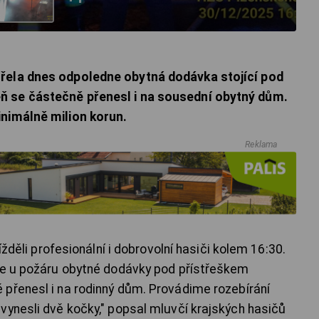
řela dnes odpoledne obytná dodávka stojící pod
 se částečně přenesl i na sousední obytný dům.
nimálně milion korun.
Reklama
ížděli profesionální i dobrovolní hasiči kolem 16:30.
eme u požáru obytné dodávky pod přístřeškem
přenesl i na rodinný dům. Provádime rozebírání
vynesli dvě kočky," popsal mluvčí krajských hasičů