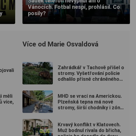
Šádek telefon nevypnul ani o
Vánocích. Fotbal nespí, prohlásil. Co
y
posily?
Více od Marie Osvaldová
Zahrádkář v Tachově přišel o
ojovali
stromy. Vyšetřování policie
odhalilo přísně chráněného
viníka
i měli
MHD se vrací na Americkou.
 více,
Plzeňská tepna má nové
stromy, širší chodníky i zónu
20 km/h
Krvavý konflikt v Klatovech.
Muž bodnul rivala do břicha,