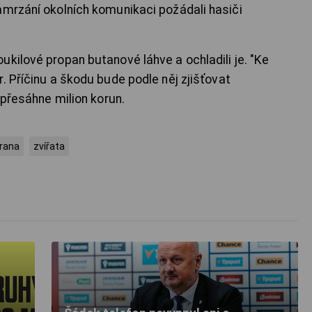
amrzání okolních komunikaci požádali hasiči
kilové propan butanové láhve a ochladili je. "Ke
. Příčinu a škodu bude podle něj zjišťovat
 přesáhne milion korun.
rana
zvířata