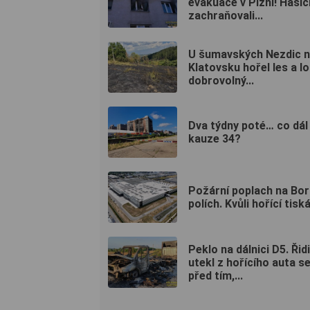
evakuace v Plzni! Hasič
zachraňovali...
U šumavských Nezdic 
Klatovsku hořel les a l
dobrovolný...
Dva týdny poté… co dál
kauze 34?
Požární poplach na Bo
polích. Kvůli hořící tiská
Peklo na dálnici D5. Řid
utekl z hořícího auta s
před tím,...