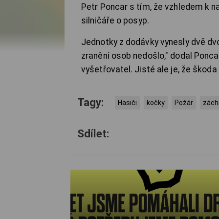
Petr Poncar s tím, že vzhledem k n
silničáře o posyp.
Jednotky z dodávky vynesly dvě dvou
zranění osob nedošlo," dodal Poncar
vyšetřovatel. Jisté ale je, že škoda
Tagy:
Hasiči
kočky
Požár
zách
Sdílet: