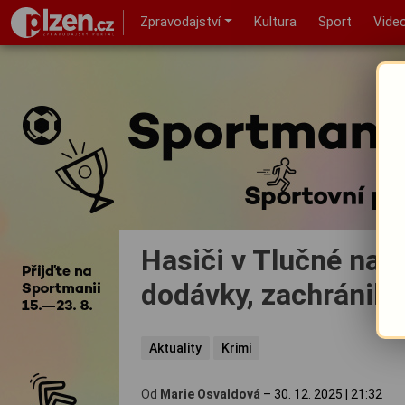
Zpravodajství
Kultura
Sport
Vide
Hasiči v Tlučné na 
dodávky, zachránili
Aktuality
Krimi
Od
Marie Osvaldová
–
30. 12. 2025
|
21:32