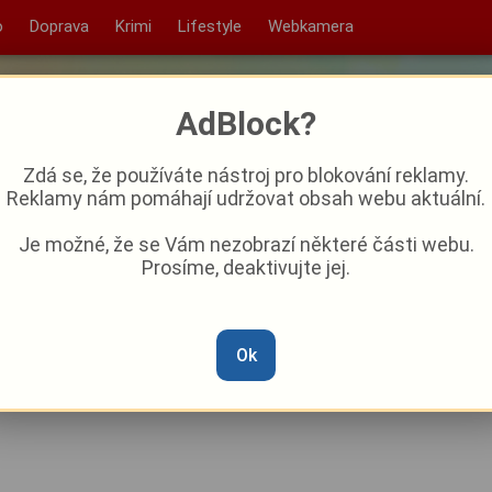
o
Doprava
Krimi
Lifestyle
Webkamera
AdBlock?
Zdá se, že používáte nástroj pro blokování reklamy.
Reklamy nám pomáhají udržovat obsah webu aktuální.
Je možné, že se Vám nezobrazí některé části webu.
Prosíme, deaktivujte jej.
Plzeňsku bojovali s požárem
 dvě kočky
Ok