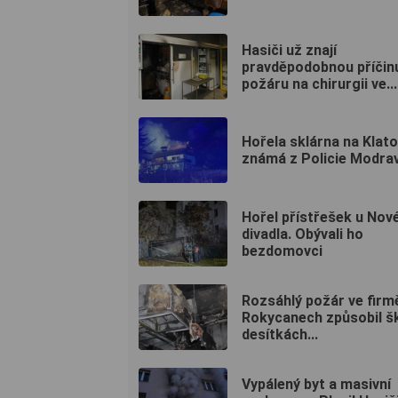
Hasiči už znají
pravděpodobnou příčin
požáru na chirurgii ve...
Hořela sklárna na Klat
známá z Policie Modra
Hořel přístřešek u Nov
divadla. Obývali ho
bezdomovci
Rozsáhlý požár ve firm
Rokycanech způsobil š
desítkách...
Vypálený byt a masivní