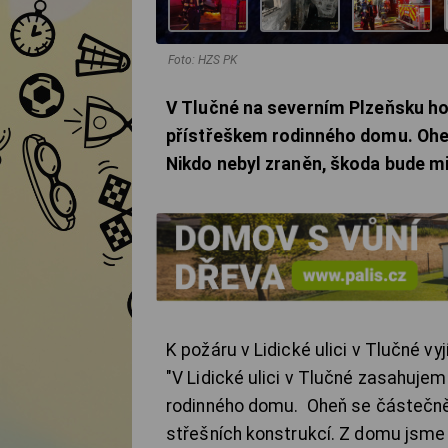
Foto: HZS PK
V Tlučné na severním Plzeňsku ho
přístřeškem rodinného domu. Oheň
Nikdo nebyl zraněn, škoda bude mi
K požáru v Lidické ulici v Tlučné vyj
"V Lidické ulici v Tlučné zasahuj
rodinného domu. Oheň se částečně 
střešních konstrukcí. Z domu jsme 