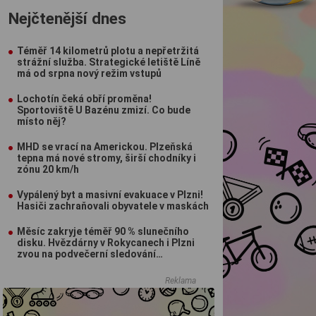
Nejčtenější dnes
Téměř 14 kilometrů plotu a nepřetržitá
strážní služba. Strategické letiště Líně
má od srpna nový režim vstupů
Lochotín čeká obří proměna!
Sportoviště U Bazénu zmizí. Co bude
místo něj?
MHD se vrací na Americkou. Plzeňská
tepna má nové stromy, širší chodníky i
zónu 20 km/h
Vypálený byt a masivní evakuace v Plzni!
Hasiči zachraňovali obyvatele v maskách
Měsíc zakryje téměř 90 % slunečního
disku. Hvězdárny v Rokycanech i Plzni
zvou na podvečerní sledování
nebeského divadla
Reklama