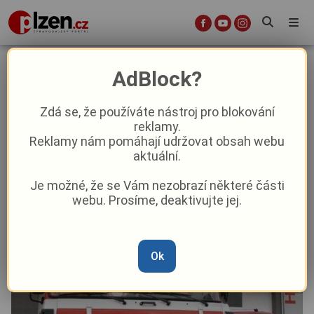
Hasiči v Plzeňském kraji měli
AdBlock?
meziročně o 547 zásahů více, ubylo
požárů i nehod
Zdá se, že používáte nástroj pro blokování
reklamy.
Reklamy nám pomáhají udržovat obsah webu
Krimi
aktuální.
Je možné, že se Vám nezobrazí některé části
Od
Marie Osvaldová
–
9. 2. 2025
|
06:28
webu. Prosíme, deaktivujte jej.
Ok