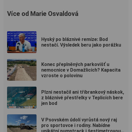
Více od Marie Osvaldová
Hyský po bláznivé remíze: Bod
nestačí. Výsledek beru jako porážku
Konec přeplněných parkovišť u
nemocnice v Domažlicích? Kapacita
vzroste o polovinu
Plzni nestačil ani tříbrankový náskok,
z bláznivé přestřelky v Teplicích bere
jen bod
V Psovském údolí vyrůstá nový raj
pro sportovce i rodiny. Nabídne
unikátní pumptrack i šestimetrovou