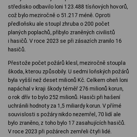
středisko odbavilo loni 123.488 tísňových hovorů,
což bylo meziročně o 51.217 méně. Oproti
předloňsku ale stoupl zhruba o 200 počet
planých poplachů, přibylo zraněných civilistů
i hasičů. V roce 2023 se při zásazích zranilo 16
hasičů.
Přestože počet požárů klesl, meziročně stoupla
škoda, kterou způsobily. U sedmi loňských požárů
byla vyšší než deset milionů Kč. Celkem oheň loni
napáchal v kraji škody téměř 276 milionů korun,
o rok dřív to bylo 252 milionů. Hasiči při hašení
uchránili hodnoty za 1,5 miliardy korun. V přímé
souvislosti s požáry nikdo nezemřel, 70 lidí ale
bylo zraněno, z toho bylo 17 zasahujících hasičů.
V roce 2023 při požárech zemřeli čtyři lidé.