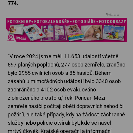
774.
Reklama
"V roce 2024 jsme měli 11.653 událostí včetně
897 planých poplachů, 277 osob zemřelo, zraněno
bylo 2955 civilních osob a 35 hasičů. Během
zásahů u mimořádných událostí bylo 3340 osob
zachráněno a 4102 osob evakuováno
z ohroženého prostoru," řekl Poncar. Mezi
zemřelé hasiči počítají oběti dopravních nehod či
požárů, ale také případy, kdy na žádost záchranné
služby nebo policie otvírali byt, kde se našel
mrtvý člověk. Krajské operační a informační