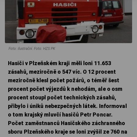
Foto: ilustrační. Foto: HZS PK
Hasiči v Plzeňském kraji měli loni 11.653
zásahů, meziročně o 547 víc. O 12 procent
meziročně klesl počet požárů, o téměř šest
procent počet výjezdů k nehodám, ale o osm
procent stoupl počet technických zásahů,
přibylo i úniků nebezpečných látek. Informoval
o tom krajský mluvčí hasičů Petr Poncar.
Počet zaměstnanců Hasičského záchranného
sboru Plzeňského kraje se loni zvýšil ze 760 na