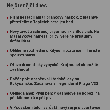
Nejčtenější dnes
Plzni nestačil ani tříbrankový náskok, z bláznivé
přestřelky v Teplicích bere jen bod
Nový život zachraňující pomocník v Blovicích: Na
Masarykově náměstí přibyl veřejně přístupný
defibrilátor
Oblíbené rozhledně u Kdyně hrozí zřícení. Turisté
spouští sbírku
Otava dramaticky vysychá! Kraj musel okamžitě
zasáhnout
Požár pole ohrožoval i brdské lesy na
Rokycansku. Zasahovala i legendární Praga V3S
Opiliáda aneb Pivní běh: v Kaznějově se poběží na
pět kilometrů a pět piv
V Psovském údolí vyrůstá nový raj pro sportovce i