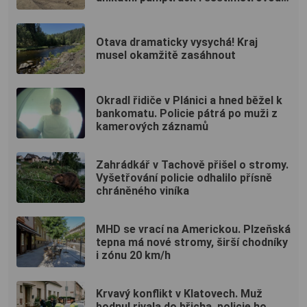
vyhlídku
Otava dramaticky vysychá! Kraj
musel okamžitě zasáhnout
Okradl řidiče v Plánici a hned běžel k
bankomatu. Policie pátrá po muži z
kamerových záznamů
Zahrádkář v Tachově přišel o stromy.
Vyšetřování policie odhalilo přísně
chráněného viníka
MHD se vrací na Americkou. Plzeňská
tepna má nové stromy, širší chodníky
i zónu 20 km/h
Krvavý konflikt v Klatovech. Muž
bodnul rivala do břicha, policie ho