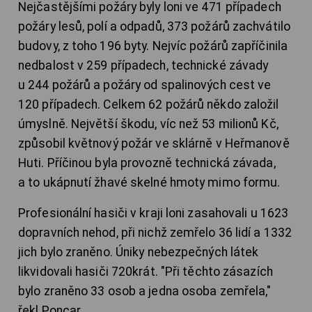
Nejčastějšími požáry byly loni ve 471 případech
požáry lesů, polí a odpadů, 373 požárů zachvátilo
budovy, z toho 196 byty. Nejvíc požárů zapříčinila
nedbalost v 259 případech, technické závady
u 244 požárů a požáry od spalinových cest ve
120 případech. Celkem 62 požárů někdo založil
úmyslně. Největší škodu, víc než 53 milionů Kč,
způsobil květnový požár ve sklárně v Heřmanově
Huti. Příčinou byla provozně technická závada,
a to ukápnutí žhavé skelné hmoty mimo formu.
Profesionální hasiči v kraji loni zasahovali u 1623
dopravních nehod, při nichž zemřelo 36 lidí a 1332
jich bylo zraněno. Úniky nebezpečných látek
likvidovali hasiči 720krát. "Při těchto zásazích
bylo zraněno 33 osob a jedna osoba zemřela,"
řekl Poncar.