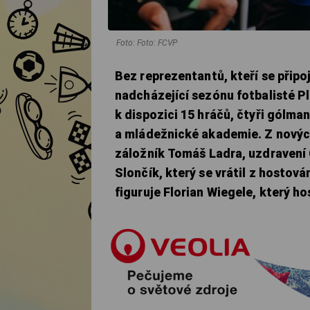
Foto: Foto: FCVP
Bez reprezentantů, kteří se připoj
nadcházející sezónu fotbalisté P
k dispozici 15 hráčů, čtyři gólm
a mládežnické akademie. Z nových 
záložník Tomáš Ladra, uzdravení
Slončík, který se vrátil z hostová
figuruje Florian Wiegele, který ho