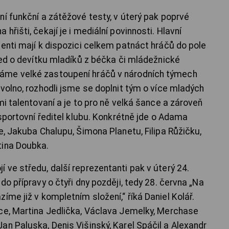
í funkční a zátěžové testy, v úterý pak poprvé
řišti, čekají je i mediální povinnosti. Hlavní
tenti mají k dispozici celkem patnáct hráčů do pole
ned o devítku mladíků z béčka či mládežnické
áme velké zastoupení hráčů v národních týmech
volno, rozhodli jsme se doplnit tým o více mladých
mi talentovaní a je to pro ně velká šance a zároveň
 sportovní ředitel klubu. Konkrétně jde o Adama
e, Jakuba Chalupu, Šimona Planetu, Filipa Růžičku,
tina Doubka.
ve středu, další reprezentanti pak v úterý 24.
o přípravy o čtyři dny později, tedy 28. června „Na
íme již v kompletním složení,“ říká Daniel Kolář.
ce, Martina Jedlička, Václava Jemelky, Merchase
an Paluska, Denis Višinský, Karel Spáčil a Alexandr