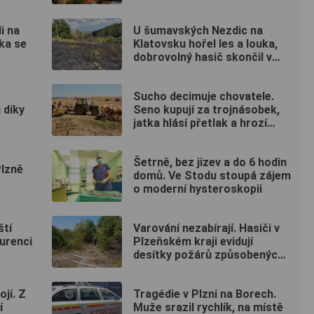
i na
U šumavských Nezdic na
ka se
Klatovsku hořel les a louka,
dobrovolný hasič skončil v
nemocnici
Sucho decimuje chovatele.
 díky
Seno kupují za trojnásobek,
jatka hlásí přetlak a hrozí
rušení chovů
Šetrně, bez jizev a do 6 hodin
Plzně
domů. Ve Stodu stoupá zájem
o moderní hysteroskopii
ští
Varování nezabírají. Hasiči v
kurenci
Plzeňském kraji evidují
desítky požárů způsobených
lidmi
ojí. Z
Tragédie v Plzni na Borech.
í
Muže srazil rychlík, na místě