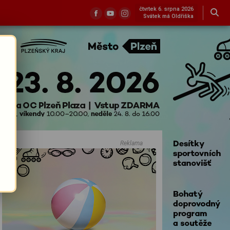
čtvrtek 6. srpna 2026
Svátek má Oldřiška
Reklama