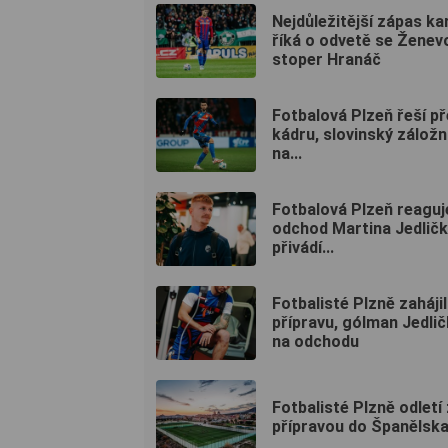
Nejdůležitější zápas kar
říká o odvetě se Ženev
stoper Hranáč
Fotbalová Plzeň řeší př
kádru, slovinský záložn
na...
Fotbalová Plzeň reaguj
odchod Martina Jedličk
přivádí...
Fotbalisté Plzně zahájil
přípravu, gólman Jedlič
na odchodu
Fotbalisté Plzně odletí
přípravou do Španělsk