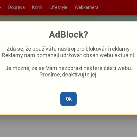
o
Doprava
Krimi
Lifestyle
Webkamera
AdBlock?
Zdá se, že používáte nástroj pro blokování reklamy.
Reklamy nám pomáhají udržovat obsah webu aktuální.
Je možné, že se Vám nezobrazí některé části webu.
Prosíme, deaktivujte jej.
jila přípravu, Šulc a spol. se
Ok