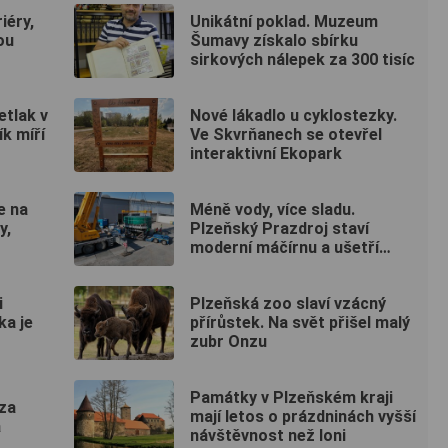
iéry,
Unikátní poklad. Muzeum
ou
Šumavy získalo sbírku
sirkových nálepek za 300 tisíc
etlak v
Nové lákadlo u cyklostezky.
ík míří
Ve Skvrňanech se otevřel
interaktivní Ekopark
e na
Méně vody, více sladu.
y,
Plzeňský Prazdroj staví
moderní máčírnu a ušetří
miliony litrů vody
i
Plzeňská zoo slaví vzácný
ka je
přírůstek. Na svět přišel malý
zubr Onzu
Památky v Plzeňském kraji
 za
mají letos o prázdninách vyšší
a
návštěvnost než loni