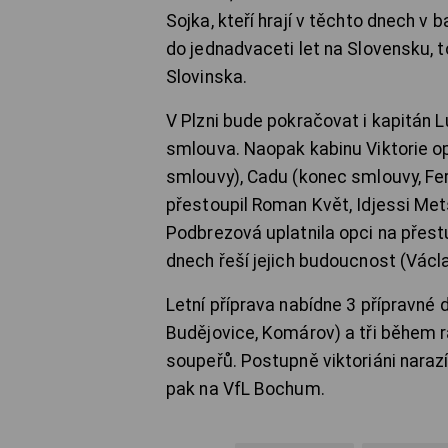
Sojka, kteří hrají v těchto dnech v
do jednadvaceti let na Slovensku, t
Slovinska.
V Plzni bude pokračovat i kapitán 
smlouva. Naopak kabinu Viktorie op
smlouvy), Cadu (konec smlouvy, Fe
přestoupil Roman Květ, Idjessi Me
Podbrezová uplatnila opci na přest
dnech řeší jejich budoucnost (Václa
Letní příprava nabídne 3 přípravné
Budějovice, Komárov) a tři během 
soupeřů. Postupně viktoriáni naraz
pak na VfL Bochum.