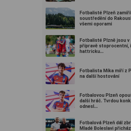
Fotbalisté Plzeň zamířil
soustředění do Rakous
všemi oporami
Fotbalisté Plzně jsou v
přípravě stoprocentní, i
hattricku...
Fotbalista Míka míří z 
na další hostování
Fotbalovou Plzeň opou
další hráč. Tvrdou kon
odnesl...
Fotbalová Plzeň dál zbr
Mladé Boleslavi přicház