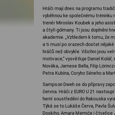
Hráči mají dnes na programu tradičn
vyběhnou ke společnému tréninku na h
trenér Miroslav Koubek a jeho asis
a čtyři gólmany. Ti jsou doplněni h
akademie. „Vzhledem k tomu, že m
a ti musí po srazech dostat nějaké 
hráčů než obvykle. Všichni jsou vel
motivace,“ vysvětluje Daniel Kolář,
Nováka, Jamese Bella, Filip Lörincz
Petra Kubína, Coryho Séneho a Mar
Sampson Dweh se do přípravy zapojí 
června. Hráči z EURO U 21 nastoupí d
herní soustředění do Rakouska vyraz
Týká se to Lukáše Červa, Pavla Šul
Doskiho, Amara Memiće i čtveřice J