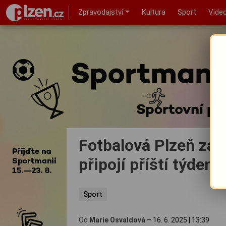
Zpravodajství
Kultura
Sport
Vide
Fotbalová Plzeň zahá
připojí příští týden
Sport
Od
Marie Osvaldová
–
16. 6. 2025
|
13:39