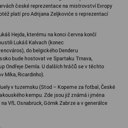
 barvách české reprezentace na mistrovství Evropy
otéž platí pro Adrijana Zeljkoviće s reprezentací
Lukáš Hejda, kterému na konci června končí
ustili Lukáš Kalvach (konec
rencváros), do belgického Denderu
tsoko bude hostovat ve Spartaku Trnava,
up Ondřeje Demla. U dalších hráčů se v těchto
v Míka, Ricardinho).
 duely v tuzemsku (Stod – Kopeme za fotbal, České
rakouského kempu. Zde jsou již známá i jména
í na VfL Osnabrück, Górnik Zabrze a v generálce