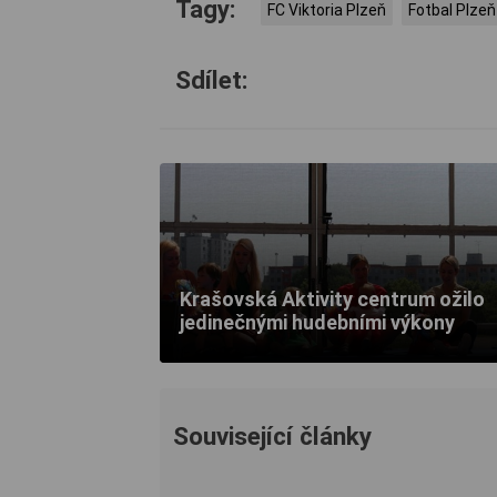
Tagy:
FC Viktoria Plzeň
Fotbal Plzeň
Sdílet:
Krašovská Aktivity centrum ožilo
jedinečnými hudebními výkony
Související články