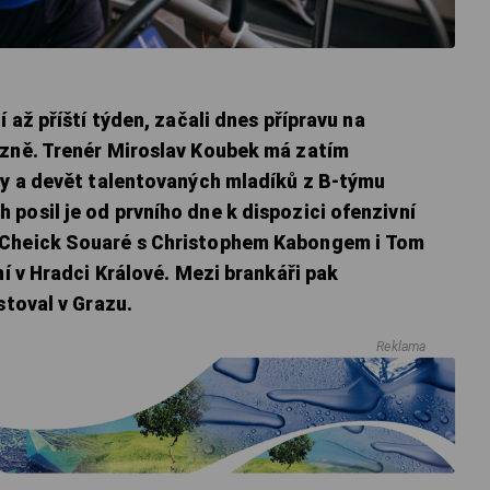
í až příští týden, začali dnes přípravu na
lzně. Trenér Miroslav Koubek má zatím
any a devět talentovaných mladíků z B-týmu
posil je od prvního dne k dispozici ofenzivní
 Cheick Souaré s Christophem Kabongem i Tom
ní v Hradci Králové. Mezi brankáři pak
stoval v Grazu.
Reklama