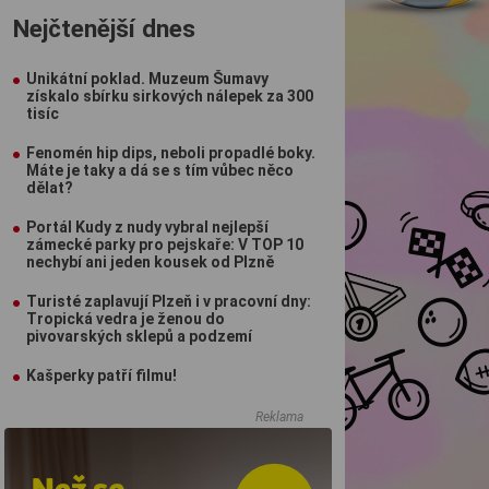
Nejčtenější dnes
Unikátní poklad. Muzeum Šumavy
získalo sbírku sirkových nálepek za 300
tisíc
Fenomén hip dips, neboli propadlé boky.
Máte je taky a dá se s tím vůbec něco
dělat?
Portál Kudy z nudy vybral nejlepší
zámecké parky pro pejskaře: V TOP 10
nechybí ani jeden kousek od Plzně
Turisté zaplavují Plzeň i v pracovní dny:
Tropická vedra je ženou do
pivovarských sklepů a podzemí
Kašperky patří filmu!
Reklama