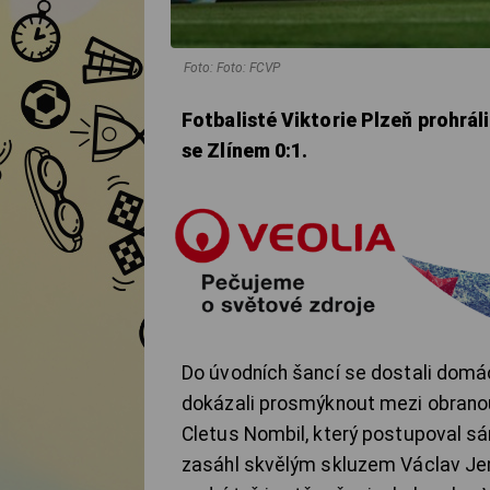
Foto: Foto: FCVP
Fotbalisté Viktorie Plzeň prohrál
se Zlínem 0:1.
Do úvodních šancí se dostali domác
dokázali prosmýknout mezi obranou 
Cletus Nombil, který postupoval sá
zasáhl skvělým skluzem Václav Jemel