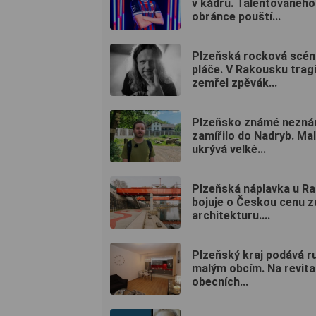
v kádru. Talentovaného
obránce pouští...
Plzeňská rocková scén
pláče. V Rakousku trag
zemřel zpěvák...
Plzeňsko známé nezn
zamířilo do Nadryb. Ma
ukrývá velké...
Plzeňská náplavka u R
bojuje o Českou cenu z
architekturu....
Plzeňský kraj podává r
malým obcím. Na revita
obecních...