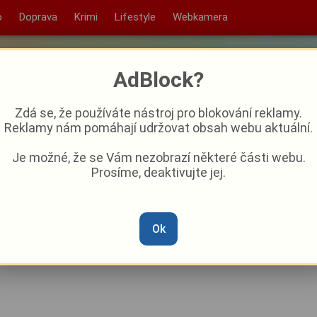
o
Doprava
Krimi
Lifestyle
Webkamera
AdBlock?
Zdá se, že používáte nástroj pro blokování reklamy.
Reklamy nám pomáhají udržovat obsah webu aktuální.
Je možné, že se Vám nezobrazí některé části webu.
Prosíme, deaktivujte jej.
račuje. Viktoria padla s
Ok