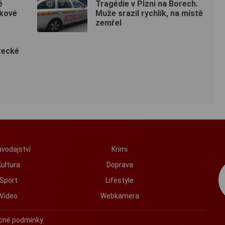
ě
Tragédie v Plzni na Borech.
ákové
Muže srazil rychlík, na místě
zemřel
tecké
vodajství
Krimi
Kultura
Doprava
Sport
Lifestyle
Video
Webkamera
cné podmínky