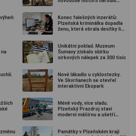
novodobé historii narodili
nosálové bělohubí
 výheň:
Konec falešných inzerátů:
Plzeňská kriminálka dopadla
ženu, která obrala desítky lidí
po celé republice
Unikátní poklad. Muzeum
 na
Šumavy získalo sbírku
sirkových nálepek za 300 tisíc
chlí.
Nové lákadlo u cyklostezky.
Ve Skvrňanech se otevřel
interaktivní Ekopark
ažších
Méně vody, více sladu.
ské
Plzeňský Prazdroj staví
moderní máčírnu a ušetří
miliony litrů vody
í změnu
Památky v Plzeňském kraji