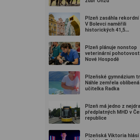
zubr Onzu
Plzeň zasáhla rekordní
V Bolevci naměřili
historických 41,5...
Plzeň plánuje nonstop
veterinární pohotovost
Nové Hospodě
Plzeňské gymnázium tru
Náhle zemřela oblíbená
učitelka Radka
Plzeň má jedno z nejdr
předplatných MHD v Če
republice
Plzeňská Viktoria hlás