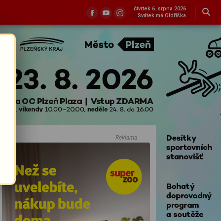
čtvrtek 6. srpna 2026
Svátek má Oldřiška
Reklama