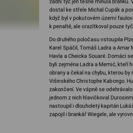
zadní tyč jen těsně minula branku.
dostal ke střele Michal Cupák a pos
když byl v pokutovém území faulov
k penaltě, ale orazítkoval pouze tyč
Do druhého poločasu vstoupila Plze
Karel Spáčil, Tomáš Ladra a Amar M
Havla a Cheicka Souaré. Domácí se o
byli zejména Ladra a Memić, kteří h
obrany a čekal na chybu, kterou by 
Višinského Christophe Kabongo. Hus
zakončení. Ve vápně se odehrávalo
jednom z nich hlavičkoval Durosinmi
nastoupil i dlouholetý kapitán Luká
zapojil i brankář Wiegele, ale vyrovn