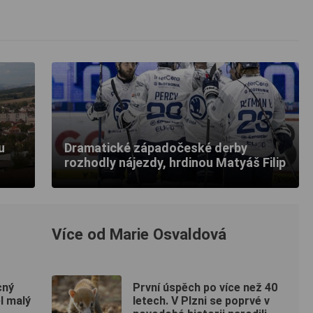
u
Dramatické západočeské derby
rozhodly nájezdy, hrdinou Matyáš Filip
Více od Marie Osvaldová
cný
První úspěch po více než 40
l malý
letech. V Plzni se poprvé v