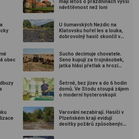
mají letos o prázdninách vyšší
návštěvnost než loni
a
U šumavských Nezdic na
icky
Klatovsku hořel les a louka,
dobrovolný hasič skončil v
nemocnici
ámé
Sucho decimuje chovatele.
lá obec
Seno kupují za trojnásobek,
jatka hlásí přetlak a hrozí
rušení chovů
adbuzy
Šetrně, bez jizev a do 6 hodin
a
domů. Ve Stodu stoupá zájem
o moderní hysteroskopii
uku
Varování nezabírají. Hasiči v
lizace
Plzeňském kraji evidují
desítky požárů způsobených
lidmi