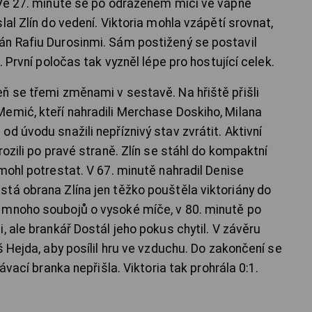
 Ve 27. minutě se po odraženém míči ve vápně
lal Zlín do vedení. Viktoria mohla vzápětí srovnat,
án Rafiu Durosinmi. Sám postižený se postavil
. První poločas tak vyzněl lépe pro hostující celek.
ň se třemi změnami v sestavě. Na hřiště přišli
emić, kteří nahradili Merchase Doskiho, Milana
d úvodu snažili nepříznivý stav zvrátit. Aktivní
rozili po pravé straně. Zlín se stáhl do kompaktní
mohl potrestat. V 67. minutě nahradil Denise
tá obrana Zlína jen těžko pouštěla viktoriány do
 mnoho soubojů o vysoké míče, v 80. minutě po
, ale brankář Dostál jeho pokus chytil. V závěru
š Hejda, aby posílil hru ve vzduchu. Do zakončení se
ávací branka nepřišla. Viktoria tak prohrála 0:1.