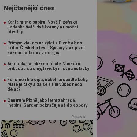
Nejčtenější dnes
Karta místo papíru. Nová Plzeňská
jízdenka šetří dvě koruny a umožní
přestup
Přímým vlakem na výlet z Plzně až do
srdce Českého lesa: Spěšný vlak jezdí
každou sobotu až do října
Americká se blíží do finále. V centru
přibudou stromy, lavičky i nové zastávky
Fenomén hip dips, neboli propadlé boky.
Máte je taky a dá se s tím vůbec něco
dělat?
Centrum Plzně jako letní zahrada.
Inspiral Garden pokračuje až do soboty
Reklama