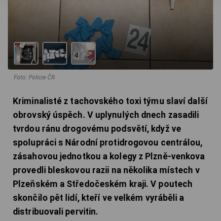
Foto: Policie ČR
Kriminalisté z tachovského toxi týmu slaví další
obrovský úspěch. V uplynulých dnech zasadili
tvrdou ránu drogovému podsvětí, když ve
spolupráci s Národní protidrogovou centrálou,
zásahovou jednotkou a kolegy z Plzně-venkova
provedli bleskovou razii na několika místech v
Plzeňském a Středočeském kraji. V poutech
skončilo pět lidí, kteří ve velkém vyráběli a
distribuovali pervitin.