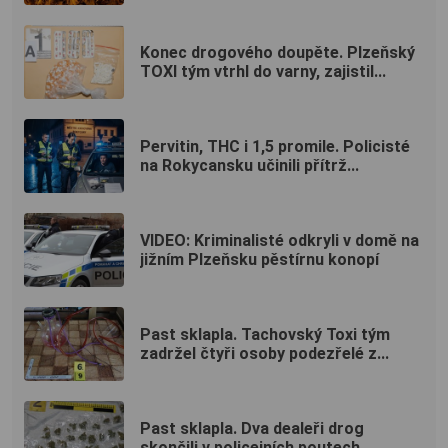
Konec drogového doupěte. Plzeňský
TOXI tým vtrhl do varny, zajistil...
Pervitin, THC i 1,5 promile. Policisté
na Rokycansku učinili přítrž...
VIDEO: Kriminalisté odkryli v domě na
jižním Plzeňsku pěstírnu konopí
Past sklapla. Tachovský Toxi tým
zadržel čtyři osoby podezřelé z...
Past sklapla. Dva dealeři drog
skončili v policejních poutech