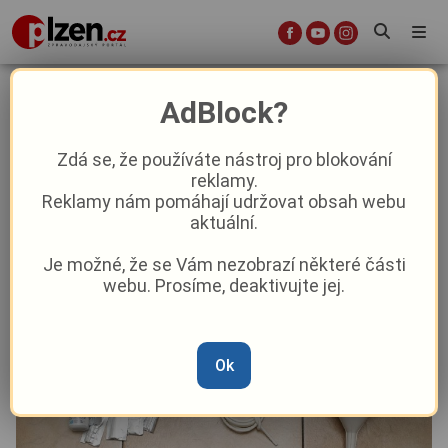
Elitní komando rozmetalo drogový
AdBlock?
gang! Neuvěříte, co našli v jejich
tajných skrýších!
Zdá se, že používáte nástroj pro blokování
reklamy.
Reklamy nám pomáhají udržovat obsah webu
Aktuality
Krimi
aktuální.
Je možné, že se Vám nezobrazí některé části
Od
Marie Osvaldová
–
21. 5.
|
09:01
webu. Prosíme, deaktivujte jej.
Ok