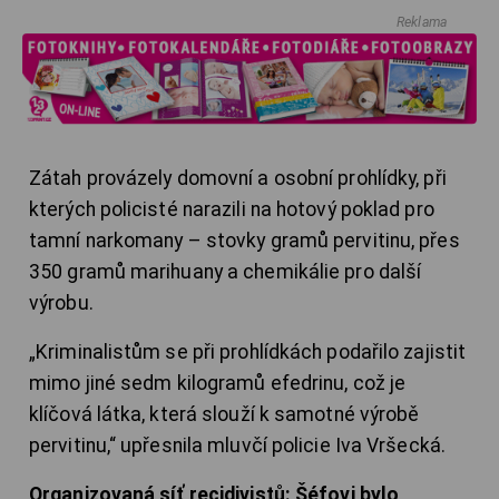
Reklama
Zátah provázely domovní a osobní prohlídky, při
kterých policisté narazili na hotový poklad pro
tamní narkomany – stovky gramů pervitinu, přes
350 gramů marihuany a chemikálie pro další
výrobu.
„Kriminalistům se při prohlídkách podařilo zajistit
mimo jiné sedm kilogramů efedrinu, což je
klíčová látka, která slouží k samotné výrobě
pervitinu,“ upřesnila mluvčí policie Iva Vršecká.
Organizovaná síť recidivistů: Šéfovi bylo