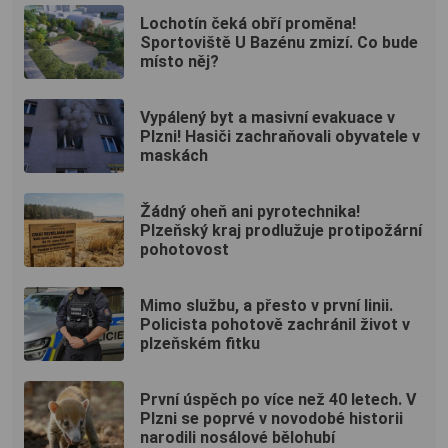
Lochotín čeká obří proměna!
Sportoviště U Bazénu zmizí. Co bude
místo něj?
Vypálený byt a masivní evakuace v
Plzni! Hasiči zachraňovali obyvatele v
maskách
Žádný oheň ani pyrotechnika!
Plzeňský kraj prodlužuje protipožární
pohotovost
Mimo službu, a přesto v první linii.
Policista pohotově zachránil život v
plzeňském fitku
První úspěch po více než 40 letech. V
Plzni se poprvé v novodobé historii
narodili nosálové bělohubí