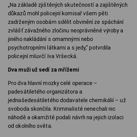
„Na základě zjištěných skutečností a zajištěných
důkazů mohl policejní komisař všem pěti
zadrženým osobám sdělit obvinění ze spáchání
zvlášť závažného zločinu neoprávněné výroby a
jiného nakládání s omamnými nebo
psychotropními látkami a s jedy,“ potvrdila
policejní mluvčí Iva Vršecká.
Dva muži už sedí za mřížemi
Pro dva hlavní mozky celé operace –
padesátiletého organizátora a
jednašedesátiletého dodavatele chemikálií – už
svoboda skončila. Kriminalisté nenechali nic
náhodě a okamžitě podali návrh na jejich izolaci
od okolního světa.