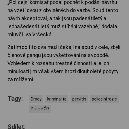
„Policejní komisař podal podnět k podání návrhu
na vzetí dvou z obviněných do vazby. Soud tento
návrh akceptoval, a tak jsou padesátiletý a
jednašedesátiletý muž stíháni vazebně,“ dodala
mluvčí Iva Vršecká.
Zatímco tito dva muži čekají na soud v cele, zbylí
členové gangu jsou vyšetřováni na svobodě.
Vzhledem k rozsahu trestné činnosti a jejich
minulosti jim však všem hrozí dlouholeté pobyty
za mřížemi.
Tagy:
Drogy
kriminalita
pervitin
policejní razie
Policie ČR
Sdílet: