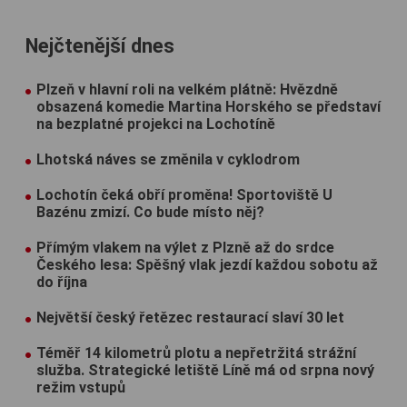
Nejčtenější dnes
Plzeň v hlavní roli na velkém plátně: Hvězdně
obsazená komedie Martina Horského se představí
na bezplatné projekci na Lochotíně
Lhotská náves se změnila v cyklodrom
Lochotín čeká obří proměna! Sportoviště U
Bazénu zmizí. Co bude místo něj?
Přímým vlakem na výlet z Plzně až do srdce
Českého lesa: Spěšný vlak jezdí každou sobotu až
do října
Největší český řetězec restaurací slaví 30 let
Téměř 14 kilometrů plotu a nepřetržitá strážní
služba. Strategické letiště Líně má od srpna nový
režim vstupů