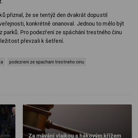
t.
ů přiznal, že se tentýž den dvakrát dopustil
eřejnosti, konkrétně onanoval. Jednou to mělo být
 z parků. Pro podezření ze spáchání trestného činu
áležitost převzali k šetření.
ta
podezreni ze spachani trestneho cinu
Za mávání vlajkou s hákovým křížem