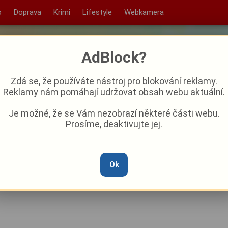
o
Doprava
Krimi
Lifestyle
Webkamera
AdBlock?
Zdá se, že používáte nástroj pro blokování reklamy.
Reklamy nám pomáhají udržovat obsah webu aktuální.
Je možné, že se Vám nezobrazí některé části webu.
Prosíme, deaktivujte jej.
dek pomohl dopadnout
Ok