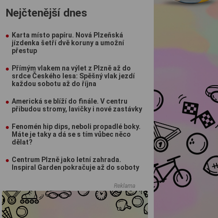
Nejčtenější dnes
Karta místo papíru. Nová Plzeňská
jízdenka šetří dvě koruny a umožní
přestup
Přímým vlakem na výlet z Plzně až do
srdce Českého lesa: Spěšný vlak jezdí
každou sobotu až do října
Americká se blíží do finále. V centru
přibudou stromy, lavičky i nové zastávky
Fenomén hip dips, neboli propadlé boky.
Máte je taky a dá se s tím vůbec něco
dělat?
Centrum Plzně jako letní zahrada.
Inspiral Garden pokračuje až do soboty
Reklama