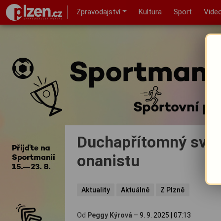
Zpravodajství
Kultura
Sport
Vide
Duchapřítomný svě
onanistu
Aktuality
Aktuálně
Z Plzně
Od
Peggy Kýrová
–
9. 9. 2025
|
07:13