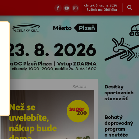
čtvrtek 6. srpna 2026
Svátek má Oldřiška
Reklama