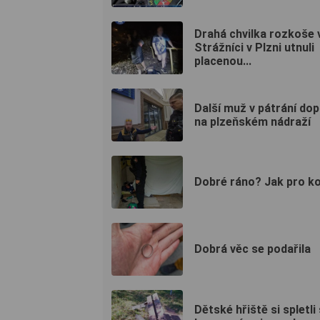
Drahá chvilka rozkoše v
Strážníci v Plzni utnuli
placenou...
Další muž v pátrání do
na plzeňském nádraží
Dobré ráno? Jak pro k
Dobrá věc se podařila
Dětské hřiště si spletli 