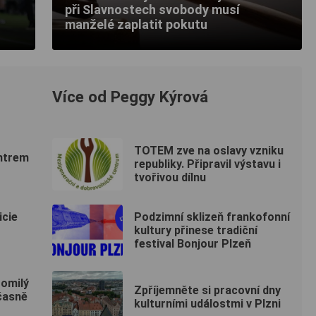
při Slavnostech svobody musí
manželé zaplatit pokutu
Více od Peggy Kýrová
TOTEM zve na oslavy vzniku
entrem
republiky. Připravil výstavu i
tvořivou dílnu
icie
Podzimní sklizeň frankofonní
kultury přinese tradiční
festival Bonjour Plzeň
omilý
Zpříjemněte si pracovní dny
časně
kulturními událostmi v Plzni