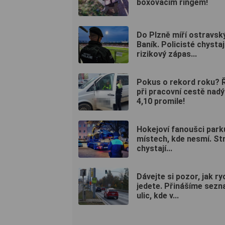
boxovacím ringem!
Do Plzně míří ostravsk
Baník. Policisté chystaj
rizikový zápas...
Pokus o rekord roku? Ř
při pracovní cestě nadý
4,10 promile!
Hokejoví fanoušci parku
místech, kde nesmí. St
chystají...
Dávejte si pozor, jak ry
jedete. Přinášíme sez
ulic, kde v...