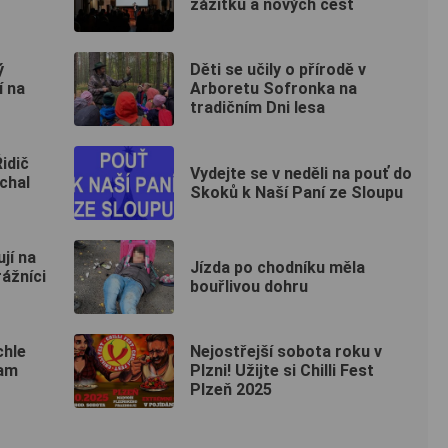
zážitků a nových cest
ý
Děti se učily o přírodě v
í na
Arboretu Sofronka na
tradičním Dni lesa
idič
Vydejte se v neděli na pouť do
chal
Skoků k Naší Paní ze Sloupu
jí na
Jízda po chodníku měla
rážníci
bouřlivou dohru
chle
Nejostřejší sobota roku v
nam
Plzni! Užijte si Chilli Fest
Plzeň 2025