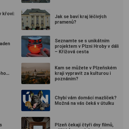
 křoví:
Jak se baví kraj léčivých
pramenů?
Seznamte se s unikátním
paden
projektem v Plzni Hroby v dáli
– Křížová cesta
Kam se můžete v Plzeňském
oho…
kraji vypravit za kulturou i
poznáním?
Chybí vám domácí mazlíček?
Možná na vás čeká v útulku
s
Plzeň čekají čtyři dny filmů,