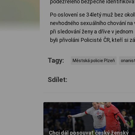
podezřelého bezpečně identifikova
Po oslovení se 34letý muž bez okolk
nevhodného sexuálního chování na v
při sledování ženy a dříve v jednom
byli přivoláni Policisté ČR, kteří si z
Tagy:
Městská policie Plzeň
onanis
Sdílet:
Chci dál posouvat český ženský