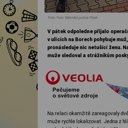
Foto: Foto: Městská policie Plzeň
V pátek odpoledne přijalo operač
v ulicích na Borech pohybuje muž
pronásleduje nic netušící ženu. N
muže sledoval a strážníkům posky
Na relaci okamžitě zareagovaly dvě
muže rychle lokalizovat. Jedna z h