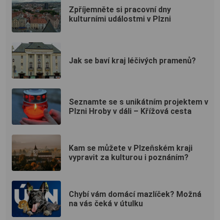
Zpříjemněte si pracovní dny
kulturními událostmi v Plzni
Jak se baví kraj léčivých pramenů?
Seznamte se s unikátním projektem v
Plzni Hroby v dáli – Křížová cesta
Kam se můžete v Plzeňském kraji
vypravit za kulturou i poznáním?
Chybí vám domácí mazlíček? Možná
na vás čeká v útulku