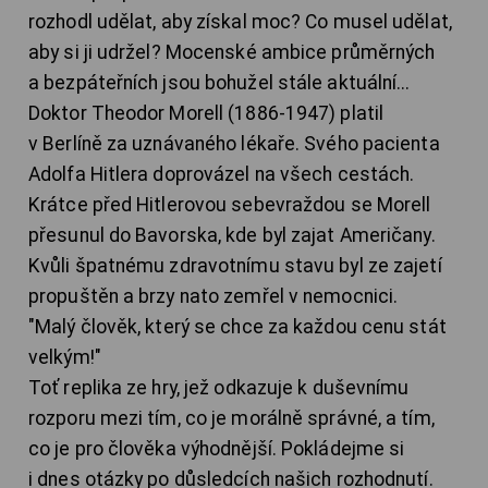
rozhodl udělat, aby získal moc? Co musel udělat,
aby si ji udržel? Mocenské ambice průměrných
a bezpáteřních jsou bohužel stále aktuální...
Doktor Theodor Morell (1886-1947) platil
v Berlíně za uznávaného lékaře. Svého pacienta
Adolfa Hitlera doprovázel na všech cestách.
Krátce před Hitlerovou sebevraždou se Morell
přesunul do Bavorska, kde byl zajat Američany.
Kvůli špatnému zdravotnímu stavu byl ze zajetí
propuštěn a brzy nato zemřel v nemocnici.
"Malý člověk, který se chce za každou cenu stát
velkým!"
Toť replika ze hry, jež odkazuje k duševnímu
rozporu mezi tím, co je morálně správné, a tím,
co je pro člověka výhodnější. Pokládejme si
i dnes otázky po důsledcích našich rozhodnutí.