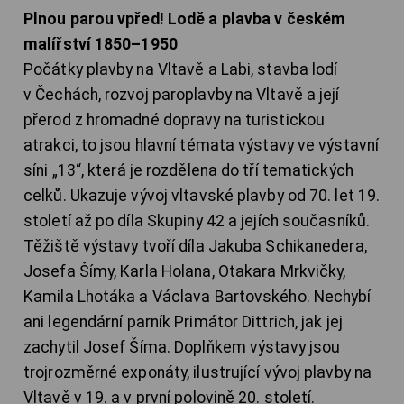
Plnou parou vpřed! Lodě a plavba v českém
malířství 1850–1950
Počátky plavby na Vltavě a Labi, stavba lodí
v Čechách, rozvoj paroplavby na Vltavě a její
přerod z hromadné dopravy na turistickou
atrakci, to jsou hlavní témata výstavy ve výstavní
síni „13“, která je rozdělena do tří tematických
celků. Ukazuje vývoj vltavské plavby od 70. let 19.
století až po díla Skupiny 42 a jejích současníků.
Těžiště výstavy tvoří díla Jakuba Schikanedera,
Josefa Šímy, Karla Holana, Otakara Mrkvičky,
Kamila Lhotáka a Václava Bartovského. Nechybí
ani legendární parník Primátor Dittrich, jak jej
zachytil Josef Šíma. Doplňkem výstavy jsou
trojrozměrné exponáty, ilustrující vývoj plavby na
Vltavě v 19. a v první polovině 20. století.