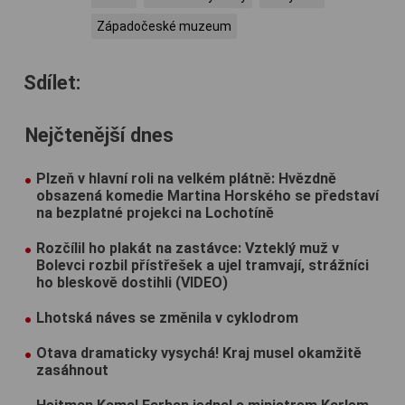
Západočeské muzeum
Sdílet:
Nejčtenější dnes
Plzeň v hlavní roli na velkém plátně: Hvězdně
obsazená komedie Martina Horského se představí
na bezplatné projekci na Lochotíně
Rozčílil ho plakát na zastávce: Vzteklý muž v
Bolevci rozbil přístřešek a ujel tramvají, strážníci
ho bleskově dostihli (VIDEO)
Lhotská náves se změnila v cyklodrom
Otava dramaticky vysychá! Kraj musel okamžitě
zasáhnout