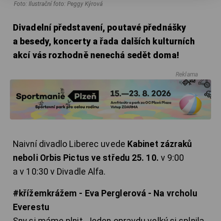
Foto: Ilustrační foto: Peggy Kýrová
Divadelní představení, poutavé přednášky
a besedy, koncerty a řada dalších kulturních
akcí vás rozhodně nenechá sedět doma!
Reklama
Naivní divadlo Liberec uvede
Kabinet zázraků
neboli Orbis Pictus ve středu 25. 10.
v 9:00
a v 10:30 v Divadle Alfa.
#křížemkrážem - Eva Perglerová - Na vrcholu
Everestu
Sny si máme plnit. Jeden opravdu velký si splnila