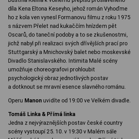
díla Kena Eltona Keseyho, jehož román Vyhoďme
ho z kola ven vynesl Formanovu filmu z roku 1975
s názvem Přelet nad kukaččím hnízdem pět
Oscarů, do taneční podoby a to se zkušenostmi,
jichž nabyl při realizaci svých dřívějších prací pro
Stuttgarský a Mnichovský balet nebo moskevské
Divadlo Stanislavského. Intimita Malé scény
umožňuje choreografovi prohloubit
psychologický obraz jednotlivých postav
a dotknout se mravní esence slavného románu.
Operu
Manon
uvidíte od 19:00 ve Velkém divadle.
Tomáš Linka & Přímá linka
Jedna z nejvýraznějších postav české country
scény vystoupí 25. 10. v 19:30 v Malém sále