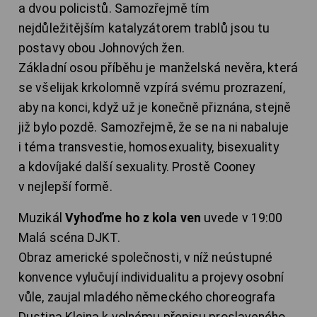
a dvou policistů. Samozřejmě tím
nejdůležitějším katalyzátorem trablů jsou tu
postavy obou Johnových žen.
Základní osou příběhu je manželská nevěra, která
se všelijak krkolomně vzpírá svému prozrazení,
aby na konci, když už je konečně přiznána, stejně
již bylo pozdě. Samozřejmě, že se na ni nabaluje
i téma transvestie, homosexuality, bisexuality
a kdovíjaké další sexuality. Prostě Cooney
v nejlepší formě.
Muzikál
Vyhoďme ho z kola ven
uvede v 19:00
Malá scéna DJKT.
Obraz americké společnosti, v níž neústupné
konvence vylučují individualitu a projevy osobní
vůle, zaujal mladého německého choreografa
Dustina Kleina k volnému přepisu proslaveného