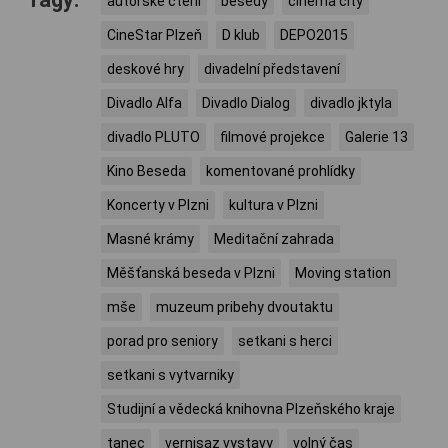
autorské čtení
besedy
cinema city
CineStar Plzeň
D klub
DEPO2015
deskové hry
divadelní představení
Divadlo Alfa
Divadlo Dialog
divadlo jktyla
divadlo PLUTO
filmové projekce
Galerie 13
Kino Beseda
komentované prohlídky
Koncerty v Plzni
kultura v Plzni
Masné krámy
Meditační zahrada
Měšťanská beseda v Plzni
Moving station
mše
muzeum pribehy dvoutaktu
porad pro seniory
setkani s herci
setkani s vytvarniky
Studijní a vědecká knihovna Plzeňského kraje
tanec
vernisaz vystavy
volný čas