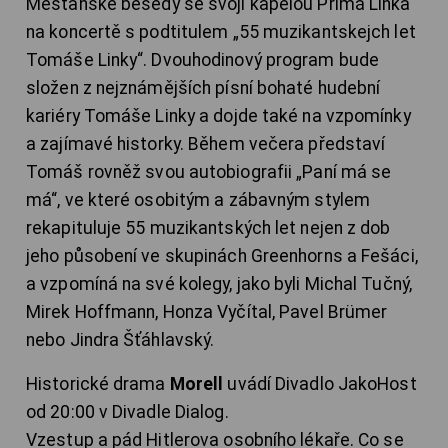
Měšťanské besedy se svojí kapelou Přímá Linka
na koncertě s podtitulem „55 muzikantskejch let
Tomáše Linky“. Dvouhodinový program bude
složen z nejznámějších písní bohaté hudební
kariéry Tomáše Linky a dojde také na vzpomínky
a zajímavé historky. Během večera představí
Tomáš rovněž svou autobiografii „Paní má se
má“, ve které osobitým a zábavným stylem
rekapituluje 55 muzikantských let nejen z dob
jeho působení ve skupinách Greenhorns a Fešáci,
a vzpomíná na své kolegy, jako byli Michal Tučný,
Mirek Hoffmann, Honza Vyčítal, Pavel Brümer
nebo Jindra Šťáhlavský.
Historické drama
Morell
uvádí Divadlo JakoHost
od 20:00 v Divadle Dialog.
Vzestup a pád Hitlerova osobního lékaře. Co se