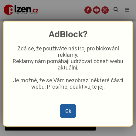
Druhá polovina pracovního týdne je
AdBlock?
nabitá zajímavými akcemi
Zdá se, že používáte nástroj pro blokování
reklamy.
Kultura
Reklamy nám pomáhají udržovat obsah webu
aktuální.
Od
Peggy Kýrová
–
25. 10. 2023
|
04:34
Je možné, že se Vám nezobrazí některé části
webu. Prosíme, deaktivujte jej.
Ok