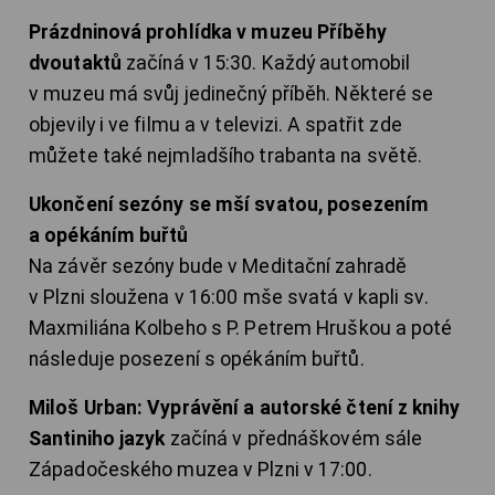
Prázdninová prohlídka v muzeu Příběhy
dvoutaktů
začíná v 15:30. Každý automobil
v muzeu má svůj jedinečný příběh. Některé se
objevily i ve filmu a v televizi. A spatřit zde
můžete také nejmladšího trabanta na světě.
Ukončení sezóny se mší svatou, posezením
a opékáním buřtů
Na závěr sezóny bude v Meditační zahradě
v Plzni sloužena v 16:00 mše svatá v kapli sv.
Maxmiliána Kolbeho s P. Petrem Hruškou a poté
následuje posezení s opékáním buřtů.
Miloš Urban: Vyprávění a autorské čtení z knihy
Santiniho jazyk
začíná v přednáškovém sále
Západočeského muzea v Plzni v 17:00.