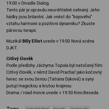
19:00 v Divadle Dialog.
Tento pár je opravdu neuvěřitelně sehraný. Jeho
hádky jsou brilantní. Jak vnést do "bojového"
vztahu harmonii a pozitivní dynamiku? Zkuste
párovou terapii.
Muzikál
Billy Elliot
uvede v 19:00 Nová scéna
DJKT.
Citlivý člověk
Podle předlohy Jáchyma Topola byl natočený film
Citlivý člověk, v němž David Prachař jako kočovný
herec se svou ženou (Tatiana Dyková) a syny
putují magickou a krutou krajinou.
Drama / road movie uvede v 19:30 Kino Beseda.
Tagy: