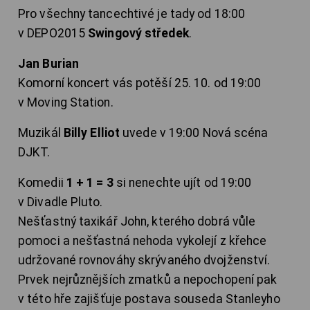
Pro všechny tancechtivé je tady od 18:00
v DEPO2015
Swingový středek
.
Jan Burian
Komorní koncert vás potěší 25. 10. od 19:00
v Moving Station.
Muzikál
Billy Elliot
uvede v 19:00 Nová scéna
DJKT.
Komedii
1 + 1 = 3
si nenechte ujít od 19:00
v Divadle Pluto.
Nešťastný taxikář John, kterého dobrá vůle
pomoci a nešťastná nehoda vykolejí z křehce
udržované rovnováhy skrývaného dvojženství.
Prvek nejrůznějších zmatků a nepochopení pak
v této hře zajišťuje postava souseda Stanleyho