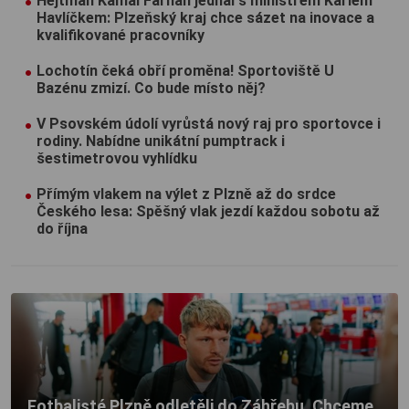
Hejtman Kamal Farhan jednal s ministrem Karlem
Havlíčkem: Plzeňský kraj chce sázet na inovace a
kvalifikované pracovníky
Lochotín čeká obří proměna! Sportoviště U
Bazénu zmizí. Co bude místo něj?
V Psovském údolí vyrůstá nový raj pro sportovce i
rodiny. Nabídne unikátní pumptrack i
šestimetrovou vyhlídku
Přímým vlakem na výlet z Plzně až do srdce
Českého lesa: Spěšný vlak jezdí každou sobotu až
do října
Fotbalisté Plzně odletěli do Záhřebu. Chceme