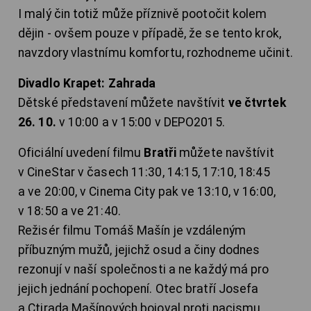
I malý čin totiž může příznivě pootočit kolem
dějin - ovšem pouze v případě, že se tento krok,
navzdory vlastnímu komfortu, rozhodneme učinit.
Divadlo Krapet: Zahrada
Dětské představení můžete navštívit
ve čtvrtek
26. 10.
v 10:00 a v 15:00 v DEPO2015.
Oficiální uvedení filmu
Bratři
můžete navštívit
v CineStar v časech 11:30, 14:15, 17:10, 18:45
a ve 20:00, v Cinema City pak ve 13:10, v 16:00,
v 18:50 a ve 21:40.
Režisér filmu Tomáš Mašín je vzdáleným
příbuzným mužů, jejichž osud a činy dodnes
rezonují v naší společnosti a ne každý má pro
jejich jednání pochopení. Otec bratří Josefa
a Ctirada Mašínových bojoval proti nacismu