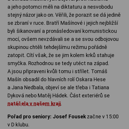
a jeho potomci měli na diktaturu a nesvobodu
stejný názor jako on. Věřili, že porazit se dá jedině
se zbraní v ruce. Bratří Mašínové i jejich nejbližší
byli šikanovaní a pronásledovaní komunistickou
mocí, ovšem nevzdávali se a se svou odbojovou
skupinou chtěli tehdejšímu režimu pořádně
zatopit. Cítí však, že se jim kolem krků stahuje
smyčka. Rozhodnou se tedy utéct na západ.
A jsou připraveni kvůli tomu i střílet. Tomáš
Mašín obsadil do hlavních rolí Oskara Hese
a Jana Nedbala, objeví se ale třeba i Tatiana
Dyková nebo Matěj Hádek. Část exteriérů se
natáčela v našem kraji
.
Pořad pro seniory: Josef Fousek
začne v 15:00
v D klubu.