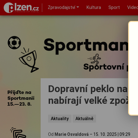
Zpravodajství
Kultura
Sport
Vide
Dopravní peklo na t
nabírají velké zpožd
Aktuality
Aktuálně
Od
Marie Osvaldová
–
15. 10. 2025
|
09:29