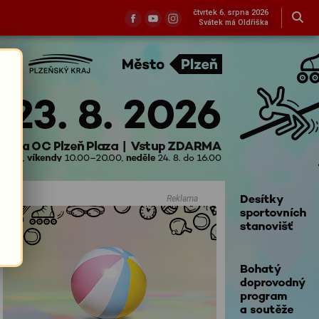
čtvrtek 6. srpna 2026
Svátek má Oldřiška
Reklama