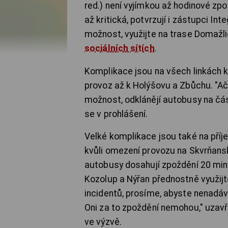
red.) není vyjímkou až hodinové zp
až kritická, potvrzují i zástupci I
možnost, využijte na trase Domažli
sociálních sítích
.
Komplikace jsou na všech linkách k
provoz až k Holýšovu a Zbůchu. "Ačk
možnost, odklánějí autobusy na část
se v prohlášení.
Velké komplikace jsou také na příje
kvůli omezení provozu na Skvrňan
autobusy dosahují zpoždění 20 minut
Kozolup a Nýřan přednostně využijte
incidentů, prosíme, abyste nenadáva
Oni za to zpoždění nemohou," uzavř
ve výzvě.