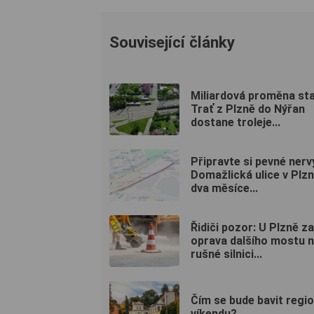
Související články
Miliardová proměna sta
Trať z Plzně do Nýřan
dostane troleje...
Připravte si pevné nerv
Domažlická ulice v Plzn
dva měsíce...
Řidiči pozor: U Plzně z
oprava dalšího mostu 
rušné silnici...
Čím se bude bavit regi
víkendu?