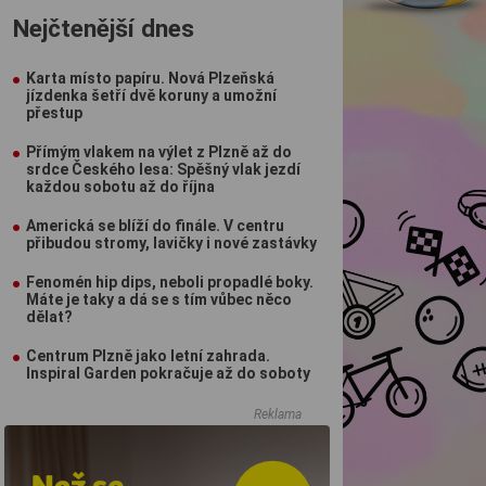
Nejčtenější dnes
Karta místo papíru. Nová Plzeňská
jízdenka šetří dvě koruny a umožní
přestup
Přímým vlakem na výlet z Plzně až do
srdce Českého lesa: Spěšný vlak jezdí
každou sobotu až do října
Americká se blíží do finále. V centru
přibudou stromy, lavičky i nové zastávky
Fenomén hip dips, neboli propadlé boky.
Máte je taky a dá se s tím vůbec něco
dělat?
Centrum Plzně jako letní zahrada.
Inspiral Garden pokračuje až do soboty
Reklama