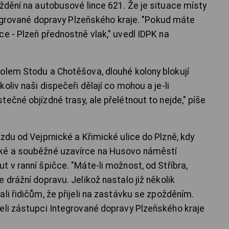
oždění na autobusové lince 621. Že je situace místy
ntegrované dopravy Plzeňského kraje. "Pokud máte
ce - Plzeň přednostně vlak," uvedl IDPK na
olem Stodu a Chotěšova, dlouhé kolony blokují
oliv naši dispečeři dělají co mohou a je-li
ečné objízdné trasy, ale přelétnout to nejde," píše
zdu od Vejprnické a Křimické ulice do Plzně, kdy
ské a souběžné uzavírce na Husovo náměstí
 v ranní špičce. "Máte-li možnost, od Stříbra,
 drážní dopravu. Jelikož nastalo již několik
li řidičům, že přijeli na zastávku se zpožděním.
eli zástupci Integrované dopravy Plzeňského kraje