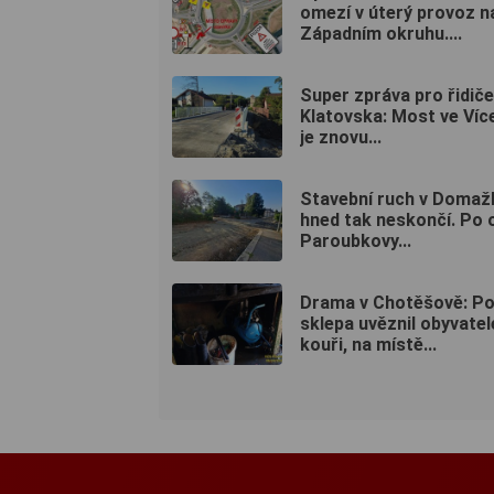
omezí v úterý provoz n
Západním okruhu....
Super zpráva pro řidiče
Klatovska: Most ve Víc
je znovu...
Stavební ruch v Domažl
hned tak neskončí. Po 
Paroubkovy...
Drama v Chotěšově: P
sklepa uvěznil obyvatel
kouři, na místě...