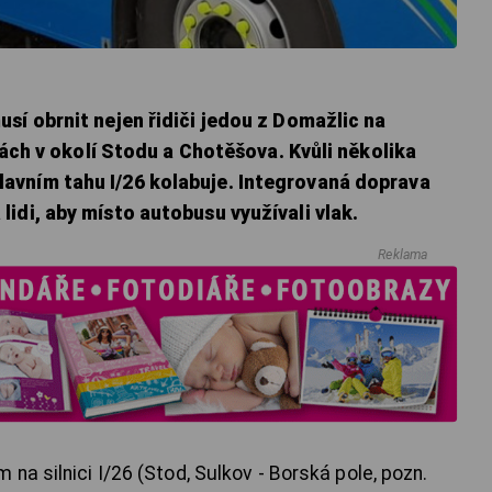
sí obrnit nejen řidiči jedou z Domažlic na
nkách v okolí Stodu a Chotěšova. Kvůli několika
avním tahu I/26 kolabuje.
Integrovaná doprava
idi, aby místo autobusu využívali vlak.
Reklama
na silnici I/26 (Stod, Sulkov - Borská pole, pozn.