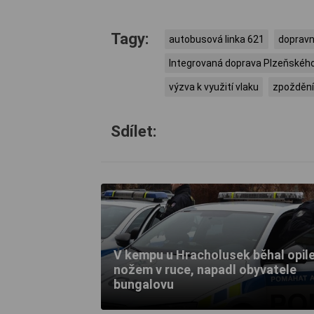
Tagy:
autobusová linka 621
dopravn
Integrovaná doprava Plzeňského
výzva k využití vlaku
zpoždění
Sdílet:
V kempu u Hracholusek běhal opile
nožem v ruce, napadl obyvatele
bungalovu