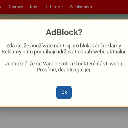
o
Doprava
Krimi
Lifestyle
Webkamera
AdBlock?
Zdá se, že používáte nástroj pro blokování reklamy.
Reklamy nám pomáhají udržovat obsah webu aktuální.
Je možné, že se Vám nezobrazí některé části webu.
Prosíme, deaktivujte jej.
rase Plzeň - Stod. Autobusy
ění
Ok