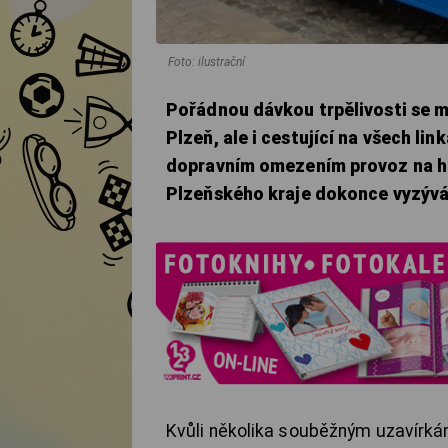
Foto: ilustrační
Pořádnou dávkou trpělivosti se mu
Plzeň, ale i cestující na všech li
dopravním omezením provoz na hl
Plzeňského kraje dokonce vyzývá l
Kvůli několika souběžným uzavírkám 