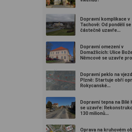
Dopravní komplikace v
Tachově: Od pondělí se
částečně uzavře...
Dopravní omezení v
Domažlicích: Ulice Bož
Němcové se uzavře pro.
Dopravní peklo na vjez
Plzně: Startuje obří op
Rokycanské...
Dopravní tepna na Bílé
se uzavře: Rekonstruk
130 milionů...
Oprava na kruhovém o