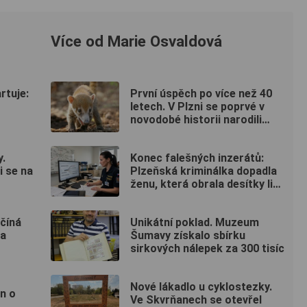
Více od Marie Osvaldová
rtuje:
První úspěch po více než 40
letech. V Plzni se poprvé v
novodobé historii narodili
nosálové bělohubí
y.
Konec falešných inzerátů:
i se na
Plzeňská kriminálka dopadla
ženu, která obrala desítky lidí
po celé republice
ačíná
Unikátní poklad. Muzeum
na
Šumavy získalo sbírku
sirkových nálepek za 300 tisíc
Nové lákadlo u cyklostezky.
on o
Ve Skvrňanech se otevřel