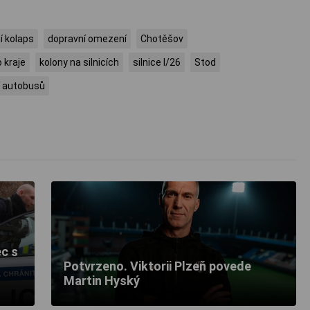
í kolaps
dopravní omezení
Chotěšov
 kraje
kolony na silnicích
silnice I/26
Stod
 autobusů
c s
Potvrzeno. Viktorii Plzeň povede
Martin Hyský