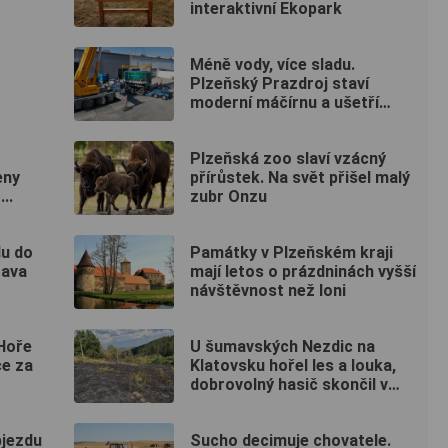
interaktivní Ekopark
Méně vody, více sladu.
Plzeňský Prazdroj staví
moderní máčírnu a ušetří
miliony litrů vody
Plzeňská zoo slaví vzácný
eny
přírůstek. Na svět přišel malý
..
zubr Onzu
du do
Památky v Plzeňském kraji
rava
mají letos o prázdninách vyšší
návštěvnost než loni
 Hoře
U šumavských Nezdic na
ce za
Klatovsku hořel les a louka,
dobrovolný hasič skončil v
nemocnici
bjezdu
Sucho decimuje chovatele.