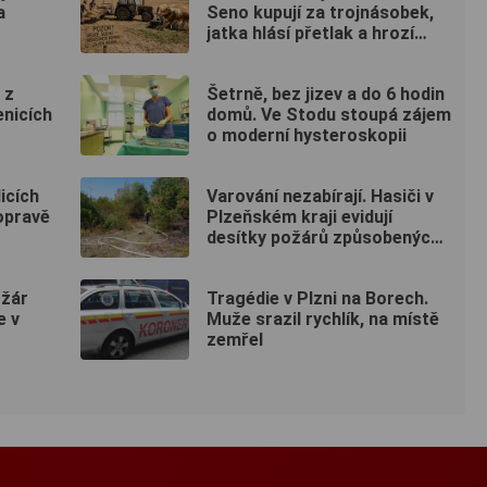
a
Seno kupují za trojnásobek,
jatka hlásí přetlak a hrozí
rušení chovů
 z
Šetrně, bez jizev a do 6 hodin
enicích
domů. Ve Stodu stoupá zájem
o moderní hysteroskopii
icích
Varování nezabírají. Hasiči v
opravě
Plzeňském kraji evidují
desítky požárů způsobených
lidmi
ožár
Tragédie v Plzni na Borech.
e v
Muže srazil rychlík, na místě
zemřel