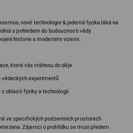
osmos, nové technologie & jaderná fyzika láká na
prolíná s pohledem do budoucnosti vědy.
ojení historie s moderními vizemi.
lace, které vás vtáhnou do děje
 a vědeckých experimentů
z oblasti fyziky a technologií
há ve specifických podzemních prostorech
omezena. Zájemci o prohlídku se musí předem