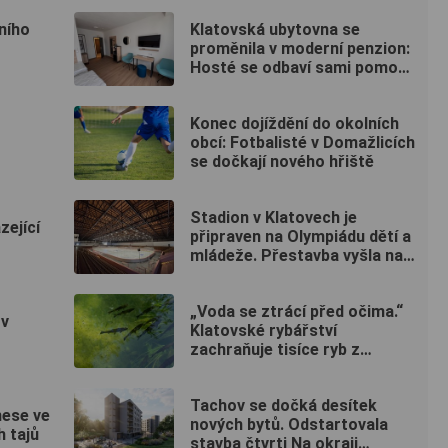
ního
Klatovská ubytovna se
proměnila v moderní penzion:
Hosté se odbaví sami pomocí
kódu
Konec dojíždění do okolních
obcí: Fotbalisté v Domažlicích
se dočkají nového hřiště
Stadion v Klatovech je
zející
připraven na Olympiádu dětí a
mládeže. Přestavba vyšla na
50 milionů
„Voda se ztrácí před očima.“
 v
Klatovské rybářství
zachraňuje tisíce ryb z
vysychajících rybníků
Tachov se dočká desítek
nese ve
nových bytů. Odstartovala
h tajů
stavba čtvrti Na okraji