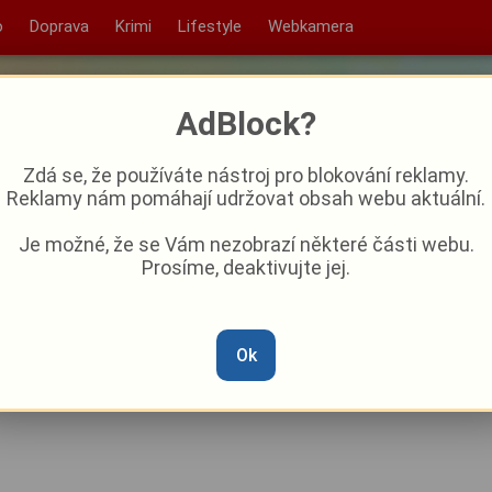
o
Doprava
Krimi
Lifestyle
Webkamera
AdBlock?
Zdá se, že používáte nástroj pro blokování reklamy.
Reklamy nám pomáhají udržovat obsah webu aktuální.
Je možné, že se Vám nezobrazí některé části webu.
Prosíme, deaktivujte jej.
mí za vědou. Atommuzeum
ových technologiích
Ok