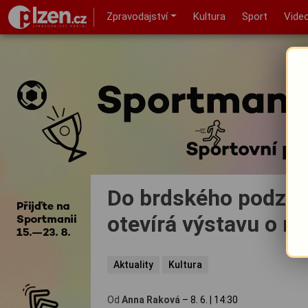
Zpravodajství
Kultura
Sport
Vide
Do brdského podze
otevírá výstavu o n
Aktuality
Kultura
Od
Anna Raková
–
8. 6.
|
14:30