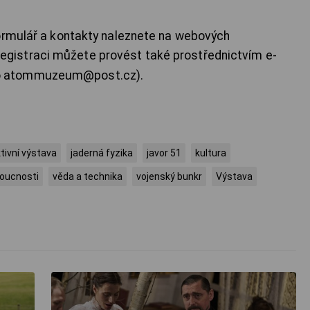
formulář a kontakty naleznete na webových
 registraci můžete provést také prostřednictvím e-
o atommuzeum@post.cz).
ktivní výstava
jaderná fyzika
javor 51
kultura
oucnosti
věda a technika
vojenský bunkr
Výstava