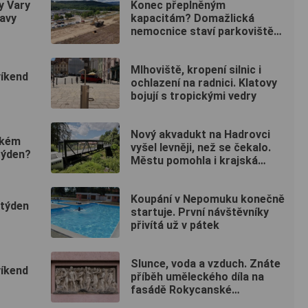
y Vary
Konec přeplněným
tavy
kapacitám? Domažlická
nemocnice staví parkoviště
pro zaměstnance
Mlhoviště, kropení silnic i
víkend
ochlazení na radnici. Klatovy
bojují s tropickými vedry
Nový akvadukt na Hadrovci
ském
vyšel levněji, než se čekalo.
týden?
Městu pomohla i krajská
dotace
Koupání v Nepomuku konečně
 týden
startuje. První návštěvníky
přivítá už v pátek
Slunce, voda a vzduch. Znáte
víkend
příběh uměleckého díla na
fasádě Rokycanské
nemocnice?