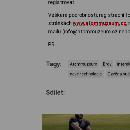
registrovat.
Veškeré podrobnosti, registrační 
stránkách
www.atommuzeum.cz
,
mailu (info@atommuzeum.cz neb
PR
Tagy:
Atommuzeum
Brdy
intera
nové technologie
Ozvěna bud
Sdílet: