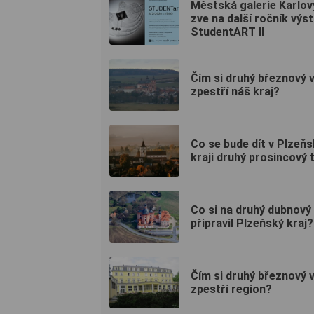
Městská galerie Karlov
zve na další ročník výs
StudentART II
Čím si druhý březnový 
zpestří náš kraj?
Co se bude dít v Plzeň
kraji druhý prosincový 
Co si na druhý dubnový
připravil Plzeňský kraj?
Čím si druhý březnový 
zpestří region?