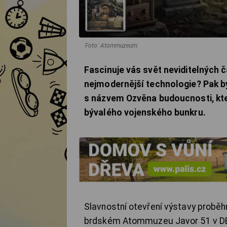
Foto: Atommuzeum
Fascinuje vás svět neviditelných
nejmodernější technologie? Pak b
s názvem Ozvěna budoucnosti, kte
bývalého vojenského bunkru.
Slavnostní otevření výstavy proběh
brdském Atommuzeu Javor 51 v DEP