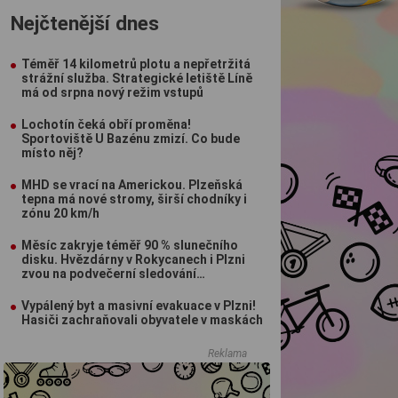
Nejčtenější dnes
Téměř 14 kilometrů plotu a nepřetržitá
strážní služba. Strategické letiště Líně
má od srpna nový režim vstupů
Lochotín čeká obří proměna!
Sportoviště U Bazénu zmizí. Co bude
místo něj?
MHD se vrací na Americkou. Plzeňská
tepna má nové stromy, širší chodníky i
zónu 20 km/h
Měsíc zakryje téměř 90 % slunečního
disku. Hvězdárny v Rokycanech i Plzni
zvou na podvečerní sledování
nebeského divadla
Vypálený byt a masivní evakuace v Plzni!
Hasiči zachraňovali obyvatele v maskách
Reklama