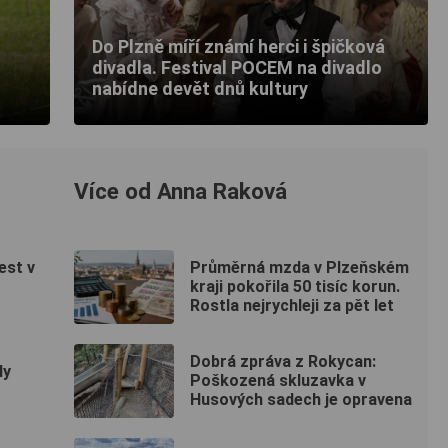
Do Plzně míří známí herci i špičková
divadla. Festival POCEM na divadlo
nabídne devět dnů kultury
Více od Anna Raková
est v
Průměrná mzda v Plzeňském
kraji pokořila 50 tisíc korun.
Rostla nejrychleji za pět let
Dobrá zpráva z Rokycan:
ly
Poškozená skluzavka v
Husových sadech je opravena