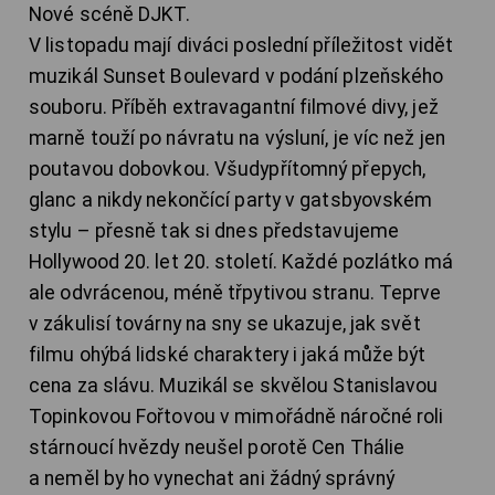
Nové scéně DJKT.
V listopadu mají diváci poslední příležitost vidět
muzikál Sunset Boulevard v podání plzeňského
souboru. Příběh extravagantní filmové divy, jež
marně touží po návratu na výsluní, je víc než jen
poutavou dobovkou. Všudypřítomný přepych,
glanc a nikdy nekončící party v gatsbyovském
stylu – přesně tak si dnes představujeme
Hollywood 20. let 20. století. Každé pozlátko má
ale odvrácenou, méně třpytivou stranu. Teprve
v zákulisí továrny na sny se ukazuje, jak svět
filmu ohýbá lidské charaktery i jaká může být
cena za slávu. Muzikál se skvělou Stanislavou
Topinkovou Fořtovou v mimořádně náročné roli
stárnoucí hvězdy neušel porotě Cen Thálie
a neměl by ho vynechat ani žádný správný