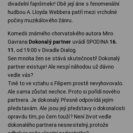
divadelní fajnšmekr! Obě její árie s fenomenální
hudbou A. Lloyda Webbera patří mezi vrcholné
počiny muzikálového žánru.
Komedii známého chorvatského autora Miro
Gavrana
Dokonalý partner
uvádí SPODINA
16.
11.
od 19:00 v Divadle Dialog.
Sen mnoha žen se stává skutečností! Dokonalý
partner existuje! Ale nespí náhodou už dávno
vedle vás?
Tině to ve vztahu s Filipem prostě nevyhovovalo.
Ale sama zůstat nechce. Proto si pořídí nového
partnera. Je dokonalý. Přesně odpovídá jejím
představám. Ale jsou její představy o dokonalosti
opravdu tím, po čem touží? Není život vedle
dokonalého partnera nesnesitelný, protože