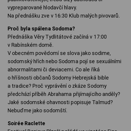
vypreparované hlodavčí hlavy.
Na přednášku zve v 16:30 Klub malých pivovarů.
Proč byla spálena Sodoma?
Přednáška Věry Tydlitátové začíná v 17:00
v Rabínském domě.
V obecném povědomí se slova jako sodime,
sodomský hřích nebo Sodoma pojí se sexuálními
abnormalitami či deviacemi. Co ale říká
o hříšnosti občanů Sodomy Hebrejská bible
a tradice? Proč vyprávění o zkáze Sodomy
předchází příběh Abrahama přijímajícího anděly?
Jaké sodomské ohavnosti popisuje Talmud?
Nebuďme jako sodomští.
Soirée Raclette