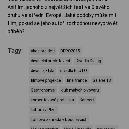
Anifilm, jednoho z největších festivalů svého
druhu ve střední Evropě. Jaké podoby může mít
film, pokud se jeho autoři rozhodnou nevyprávět
příběh?
Tagy:
akce pro deti
DEPO2015
divadelní představení
Divadlo Dialog
divadlo jktyla
divadlo PLUTO
filmové projekce
fine france
Galerie 13
Gastronomie
klub malych pivovaru
komentovaná prohlídka
Koncert
kultura v Plzni
Luftova zahrada v Doudlevcích