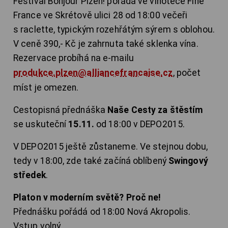
Festival Bonjour Plzeň! pořádá ve vinotéce Fine
France ve Skrétově ulici 28 od 18:00 večeři
s raclette, typickým rozehřátým sýrem s oblohou.
V ceně 390,- Kč je zahrnuta také sklenka vína.
Rezervace probíhá na e-mailu
produkce.plzen@alliancefrancaise.cz
, počet
míst je omezen.
Cestopisná přednáška
Naše Cesty za štěstím
se uskuteční
15.11.
od 18:00 v DEPO2015.
V DEPO2015 ještě zůstaneme. Ve stejnou dobu,
tedy v 18:00, zde také začíná oblíbený
Swingový
středek
.
Platon v moderním světě? Proč ne!
Přednášku pořádá od 18:00 Nová Akropolis.
Vstup volný.