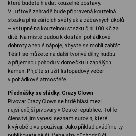
které budete hledat kouzelné postavy.
V Luftově zahradě bude připravená kouzelná
stezka plná zářících světýlek a zábavných úkolů
– vstupné na kouzelnou stezku činí 100 Kč za
dítě. Na místě budou k dostání pohádkové
dobroty a teplé nápoje, abyste se mohli zahřát.
Těšit se můžete na další tvořivé dílny, hudbu
a příjemnou pohodu v domečku u zapálých
kamen. Přijďte si užít listopadový večer
v pohádkové atmosféře.
Přednášky se sládky: Crazy Clown
Pivovar Crazy Clown se hrdě hlásí mezi
nejšílenější pivovary v České republice. Tohle
členství jim vynesl seznam surovin, které
k výrobě piva používají. Jako příklad uvádíme ty
publikovatelnější, třeba slzy důchodců či