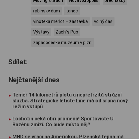
Moving station
Nová Akropolis
prednasky
rabinsky dum
tanec
vinoteka merlot – zastavka
volný čas
Výstavy
Zach´s Pub
zapadoceske muzeum v plzni
Sdílet:
Nejčtenější dnes
Téměř 14 kilometrů plotu a nepřetržitá strážní
služba. Strategické letiště Líně má od srpna nový
režim vstupů
Lochotín čeká obří proměna! Sportoviště U
Bazénu zmizí. Co bude místo něj?
MHD se vrací na Americkou. Plzeňská tepna má