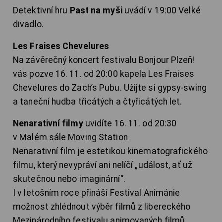
Detektivní hru
Past na myši
uvádí v 19:00 Velké
divadlo.
Les Fraises Chevelures
Na závěrečný koncert festivalu Bonjour Plzeň!
vás pozve 16. 11. od 20:00 kapela Les Fraises
Chevelures do Zach’s Pubu. Užijte si gypsy-swing
a taneční hudba třicátých a čtyřicátých let.
Nenarativní filmy
uvidíte 16. 11. od 20:30
v Malém sále Moving Station
Nenarativní film je estetikou kinematografického
filmu, který nevypráví ani nelíčí „událost, ať už
skutečnou nebo imaginární“.
I v letošním roce přináší Festival Animánie
možnost zhlédnout výběr filmů z libereckého
Mezinárodního festivalu animovaných filmů