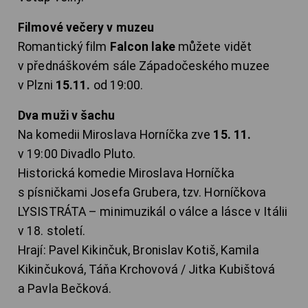
Filmové večery v muzeu
Romantický film
Falcon lake
můžete vidět
v přednáškovém sále Západočeského muzee
v Plzni
15.11.
od 19:00.
Dva muži v šachu
Na komedii Miroslava Horníčka zve
15. 11.
v 19:00 Divadlo Pluto.
Historická komedie Miroslava Horníčka
s písničkami Josefa Grubera, tzv. Horníčkova
LYSISTRÁTA – minimuzikál o válce a lásce v Itálii
v 18. století.
Hrají: Pavel Kikinčuk, Bronislav Kotiš, Kamila
Kikinčuková, Táňa Krchovová / Jitka Kubištová
a Pavla Bečková.