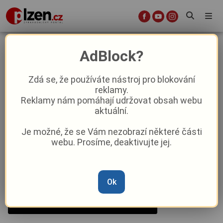
Co v Plzni přinesou dny před
AdBlock?
prodlouženým víkendem?
Zdá se, že používáte nástroj pro blokování
reklamy.
Kultura
Reklamy nám pomáhají udržovat obsah webu
aktuální.
Od
Peggy Kýrová
–
15. 11. 2023
|
05:54
Je možné, že se Vám nezobrazí některé části
webu. Prosíme, deaktivujte jej.
Ok