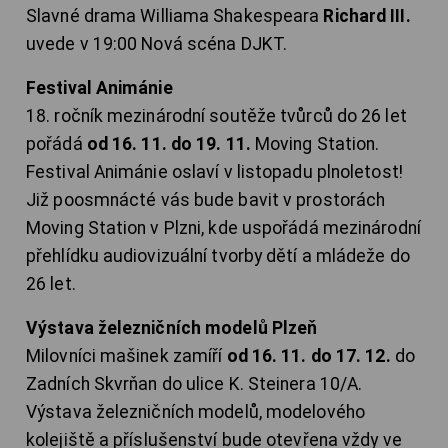
Slavné drama Williama Shakespeara
Richard III.
uvede v 19:00 Nová scéna DJKT.
Festival Animánie
18. ročník mezinárodní soutěže tvůrců do 26 let
pořádá
od 16. 11. do 19. 11.
Moving Station.
Festival Animánie oslaví v listopadu plnoletost!
Již poosmnácté vás bude bavit v prostorách
Moving Station v Plzni, kde uspořádá mezinárodní
přehlídku audiovizuální tvorby dětí a mládeže do
26 let.
Výstava železničních modelů Plzeň
Milovníci mašinek zamíří
od 16. 11. do 17. 12.
do
Zadních Skvrňan do ulice K. Steinera 10/A.
Výstava železničních modelů, modelového
kolejiště a příslušenství bude otevřena vždy ve