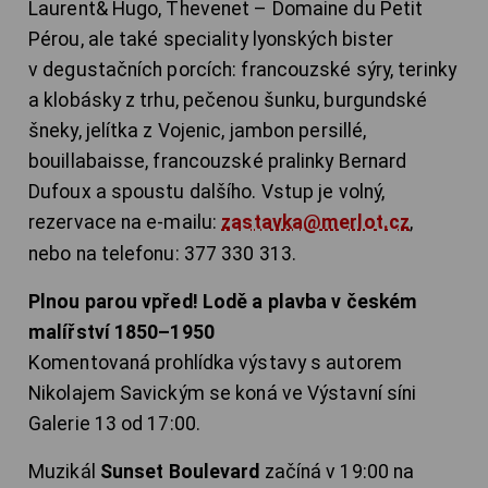
Laurent& Hugo, Thevenet – Domaine du Petit
Pérou, ale také speciality lyonských bister
v degustačních porcích: francouzské sýry, terinky
a klobásky z trhu, pečenou šunku, burgundské
šneky, jelítka z Vojenic, jambon persillé,
bouillabaisse, francouzské pralinky Bernard
Dufoux a spoustu dalšího. Vstup je volný,
rezervace na e-mailu:
zastavka@merlot.cz
,
nebo na telefonu: 377 330 313.
Plnou parou vpřed! Lodě a plavba v českém
malířství 1850–1950
Komentovaná prohlídka výstavy s autorem
Nikolajem Savickým se koná ve Výstavní síni
Galerie 13 od 17:00.
Muzikál
Sunset Boulevard
začíná v 19:00 na