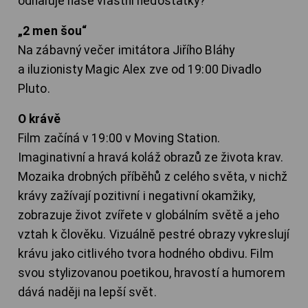
odhaluje naše vlastní nedostatky?
„2 men šou“
Na zábavný večer imitátora Jiřího Bláhy
a iluzionisty Magic Alex zve od 19:00 Divadlo
Pluto.
O krávě
Film začíná v 19:00 v Moving Station.
Imaginativní a hravá koláž obrazů ze života krav.
Mozaika drobných příběhů z celého světa, v nichž
krávy zažívají pozitivní i negativní okamžiky,
zobrazuje život zvířete v globálním světě a jeho
vztah k člověku. Vizuálně pestré obrazy vykreslují
krávu jako citlivého tvora hodného obdivu. Film
svou stylizovanou poetikou, hravostí a humorem
dává naději na lepší svět.