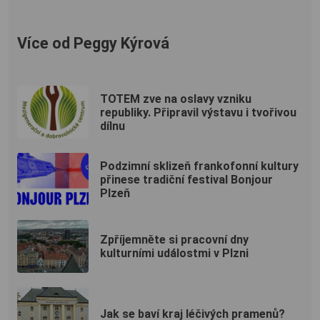
Více od Peggy Kýrová
TOTEM zve na oslavy vzniku
republiky. Připravil výstavu i tvořivou
dílnu
Podzimní sklizeň frankofonní kultury
přinese tradiční festival Bonjour
Plzeň
Zpříjemněte si pracovní dny
kulturními událostmi v Plzni
Jak se baví kraj léčivých pramenů?