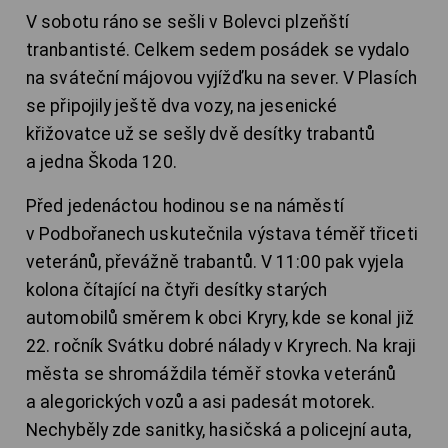
V sobotu ráno se sešli v Bolevci plzeňští
tranbantisté. Celkem sedem posádek se vydalo
na sváteční májovou vyjížďku na sever. V Plasích
se připojily ještě dva vozy, na jesenické
křižovatce už se sešly dvě desítky trabantů
a jedna Škoda 120.
Před jedenáctou hodinou se na náměstí
v Podbořanech uskutečnila výstava téměř třiceti
veteránů, převážně trabantů. V 11:00 pak vyjela
kolona čítající na čtyři desítky starých
automobilů směrem k obci Kryry, kde se konal již
22. ročník Svátku dobré nálady v Kryrech. Na kraji
města se shromáždila téměř stovka veteránů
a alegorických vozů a asi padesát motorek.
Nechyběly zde sanitky, hasičská a policejní auta,