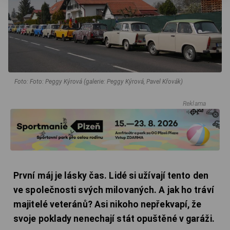
Foto: Foto: Peggy Kýrová (galerie: Peggy Kýrová, Pavel Křovák)
Reklama
První máj je lásky čas. Lidé si užívají tento den
ve společnosti svých milovaných. A jak ho tráví
majitelé veteránů? Asi nikoho nepřekvapí, že
svoje poklady nenechají stát opuštěné v garáži.