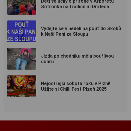
Děti se učily o přírodě v Arboretu
Sofronka na tradičním Dni lesa
Vydejte se v neděli na pouť do Skoků
k Naší Paní ze Sloupu
Jízda po chodníku měla bouřlivou
dohru
Nejostřejší sobota roku v Plzni!
Užijte si Chilli Fest Plzeň 2025