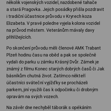
několik vojenských vozidel, nazdobené tahače
a stará Pragovka. Jejich posádky přišla pozdravit
i tradiční účastnice průvodu v Kryrech koza
Elizabeta. V pravé poledne vyjela kolona vozidel
na průvod městem. Veteránům mávaly davy
přihlížejících.
Po skončení průvodu měli členové AMK Trabant
Plzeň hodinu času na oběd a pak se společně
vydali do parku u zámku Krásný Dvůr. Zámek je
známý z filmu Konec starých dobrých časů či Jak
básníkům chutná život. Zatímco někteří
účastníci sváteční vyjížďky se procházeli
parkem, jiní využili čas k odpočinku či drobným
opravám na svých vozech.
Na závěr dne nechyběl táborák s opékáním