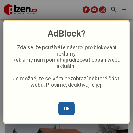
Členové plzeňského Trabantklubu
AdBlock?
přivítali květen sváteční vyjížďkou s
bohatým programem
Zdá se, že používáte nástroj pro blokování
reklamy.
Reklamy nám pomáhají udržovat obsah webu
Kultura
aktuální.
Je možné, že se Vám nezobrazí některé části
Od
Peggy Kýrová
–
2. 5. 2023
|
05:15
webu. Prosíme, deaktivujte jej.
Ok