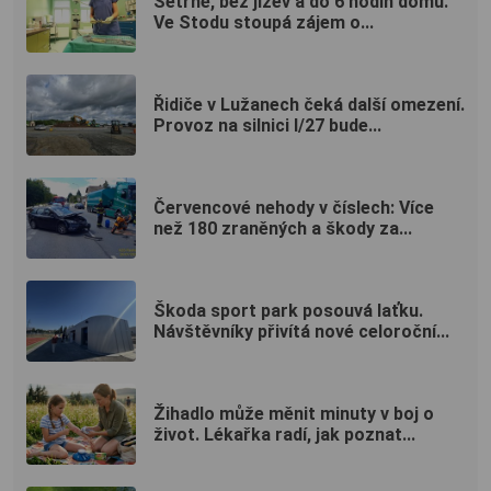
Šetrně, bez jizev a do 6 hodin domů.
Ve Stodu stoupá zájem o...
Řidiče v Lužanech čeká další omezení.
Provoz na silnici I/27 bude...
Červencové nehody v číslech: Více
než 180 zraněných a škody za...
Škoda sport park posouvá laťku.
Návštěvníky přivítá nové celoroční...
Žihadlo může měnit minuty v boj o
život. Lékařka radí, jak poznat...