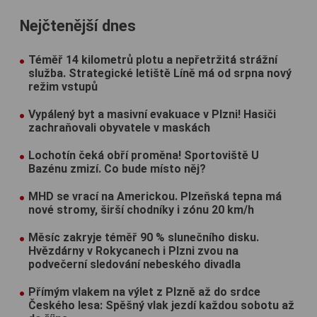
Nejčtenější dnes
Téměř 14 kilometrů plotu a nepřetržitá strážní
služba. Strategické letiště Líně má od srpna nový
režim vstupů
Vypálený byt a masivní evakuace v Plzni! Hasiči
zachraňovali obyvatele v maskách
Lochotín čeká obří proměna! Sportoviště U
Bazénu zmizí. Co bude místo něj?
MHD se vrací na Americkou. Plzeňská tepna má
nové stromy, širší chodníky i zónu 20 km/h
Měsíc zakryje téměř 90 % slunečního disku.
Hvězdárny v Rokycanech i Plzni zvou na
podvečerní sledování nebeského divadla
Přímým vlakem na výlet z Plzně až do srdce
Českého lesa: Spěšný vlak jezdí každou sobotu až