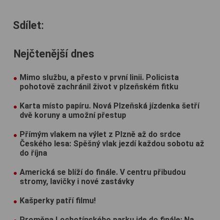
Sdílet:
Nejčtenější dnes
Mimo službu, a přesto v první linii. Policista
pohotově zachránil život v plzeňském fitku
Karta místo papíru. Nová Plzeňská jízdenka šetří
dvě koruny a umožní přestup
Přímým vlakem na výlet z Plzně až do srdce
Českého lesa: Spěšný vlak jezdí každou sobotu až
do října
Americká se blíží do finále. V centru přibudou
stromy, lavičky i nové zastávky
Kašperky patří filmu!
Proměna Lochotínského parku jde do finále: Na