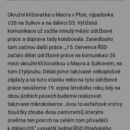
Okružní křižovatka u Macra v Plzni, výpadovka
I/26 na Sulkov a na dálnici D5. Vytížená
komunikace už zažila minulý měsíc údržbové
práce a doprava tady kolabovala. Zanedlouho
tam začnou další práce. „15. července ŘSD
začalo dělat údržbové práce na komunikaci 26
mezi okružní křižovatkou u Macra a Sulkovem, na
tom čtyřpruhu. Dělali jsme takzvané velkoplošné
záplaty a na tuto stavbu nebo na tyto údržbové
práce navážeme 19. srpna letošního roku, kdy na
obou jízdních pásech budeme realizovat
takzvané mikrokoberce. Jsou to asfaltové vrstvy
tloušťky zhruba dvou centimetrů, kterými
zcelíme ten povrch na celém tom přivaděči
k dálnici D5,“ vysvětlil ředitel ŘSD Plzeňského