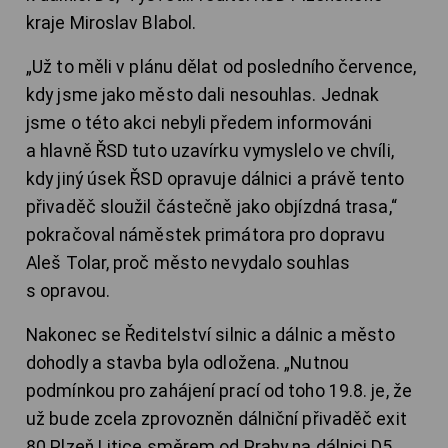
kraje Miroslav Blabol.
„
Už to měli v plánu dělat od posledního července,
kdy jsme jako město dali nesouhlas. Jednak
jsme o této akci nebyli předem informováni
a hlavně ŘSD tuto uzavírku vymyslelo ve chvíli,
kdy jiný úsek ŘSD opravuje dálnici a právě tento
přivaděč sloužil částečně jako objízdná trasa,“
pokračoval náměstek primátora pro dopravu
Aleš Tolar, proč město nevydalo souhlas
s opravou.
Nakonec se Ředitelství silnic a dálnic a město
dohodly a stavba byla odložena. „Nutnou
podmínkou pro zahájení prací od toho 19.8. je, že
už bude zcela zprovozněn dálniční přivaděč exit
80 Plzeň Litice směrem od Prahy na dálnici D5.