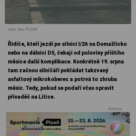
Foto: foto TV ZAK
Řidiče, kteří jezdí po silnici I/26 na Domažlicko
nebo na dálnici D5, čekají od poloviny příštího
měsíce další komplikace. Konkrétně 19. srpna
tam začnou silničáři pokládat takzvaný
asfaltový mikrokoberec a potrvá to zhruba
měsíc. Tedy, pokud se podaří včas opravit
přivaděč na Litice.
Reklama