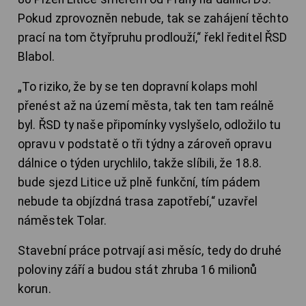
Pokud zprovozněn nebude, tak se zahájení těchto
prací na tom čtyřpruhu prodlouží,“ řekl ředitel ŘSD
Blabol.
„
To riziko, že by se ten dopravní kolaps mohl
přenést až na území města, tak ten tam reálně
byl. ŘSD ty naše připomínky vyslyšelo, odložilo tu
opravu v podstatě o tři týdny a zároveň opravu
dálnice o týden urychlilo, takže slíbili, že 18.8.
bude sjezd Litice už plně funkční, tím pádem
nebude ta objízdná trasa zapotřebí,“ uzavřel
náměstek Tolar.
Stavební práce potrvají asi měsíc, tedy do druhé
poloviny září a budou stát zhruba 16 milionů
korun.