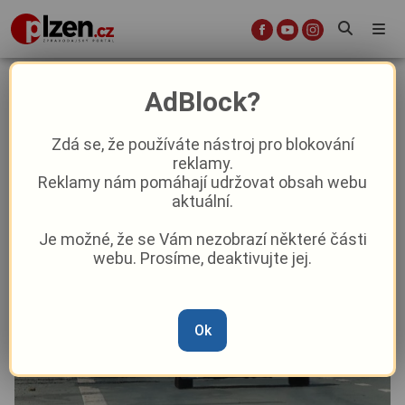
Chystá se oprava šestadvacítky
AdBlock?
Doprava
Zdá se, že používáte nástroj pro blokování
reklamy.
Reklamy nám pomáhají udržovat obsah webu
Od
Miroslav Sedláček
–
1. 8. 2024
|
12:07
aktuální.
Je možné, že se Vám nezobrazí některé části
webu. Prosíme, deaktivujte jej.
Ok