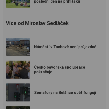
poslední den na přihlášku
Více od Miroslav Sedláček
Náměstí v Tachově není průjezdné
Česko bavorská spolupráce
pokračuje
Semafory na Belánce opět fungují