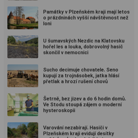
Památky v Plzeňském kraji mají letos
o prázdninách vyšší návštěvnost než
loni
U šumavských Nezdic na Klatovsku
hořel les a louka, dobrovolný hasič
skončil v nemocnici
Sucho decimuje chovatele. Seno
kupují za trojnásobek, jatka hlásí
přetlak a hrozí rušení chovů
Šetrně, bez jizev a do 6 hodin domů.
Ve Stodu stoupá zájem o moderní
hysteroskopii
Varování nezabírají. Hasiči v
Plzeňském kraji evidují desítky