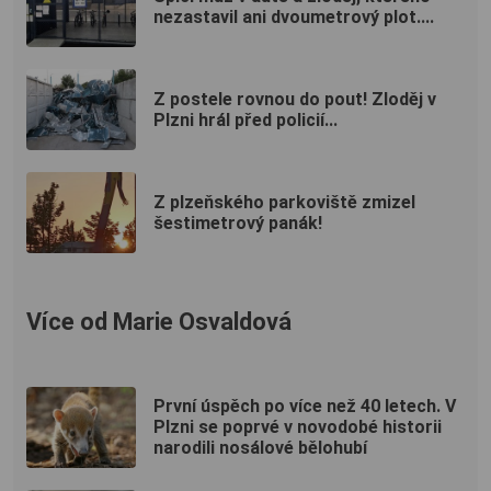
nezastavil ani dvoumetrový plot....
Z postele rovnou do pout! Zloděj v
Plzni hrál před policií...
Z plzeňského parkoviště zmizel
šestimetrový panák!
Více od Marie Osvaldová
První úspěch po více než 40 letech. V
Plzni se poprvé v novodobé historii
narodili nosálové bělohubí