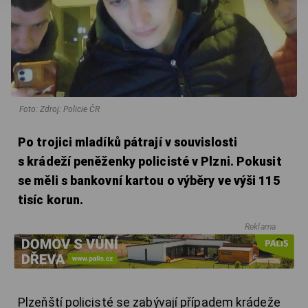
Foto: Zdroj: Policie ČR
Po trojici mladíků pátrají v souvislosti
s krádeží peněženky policisté v Plzni. Pokusit
se měli s bankovní kartou o výběry ve výši 115
tisíc korun.
Reklama
Plzeňští policisté se zabývají případem krádeže