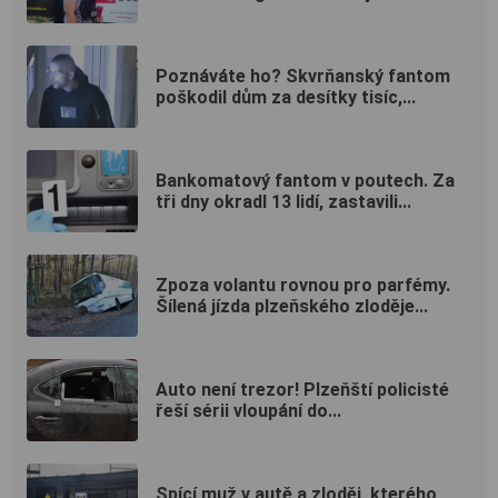
Poznáváte ho? Skvrňanský fantom
poškodil dům za desítky tisíc,...
Bankomatový fantom v poutech. Za
tři dny okradl 13 lidí, zastavili...
Zpoza volantu rovnou pro parfémy.
Šílená jízda plzeňského zloděje...
Auto není trezor! Plzeňští policisté
řeší sérii vloupání do...
Spící muž v autě a zloděj, kterého