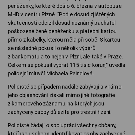
peněženky, ke které došlo 6. března v autobuse
MHD v centru Plzně. "Podle dosud zjištěných
skutečností odcizil dosud neznámý pachatel
poškozené ženě peněženku s platební kartou
přímo z kabelky, kterou měla při sobě. S kartou
se následně pokusil o několik výběrů
z bankomatu a to nejen v Plzni, ale také v Praze.
Celkem se pokusil vybrat 115 tisíc korun," uvedla
policejní mluvčí Michaela Raindlová.
Policisté se případem nadále zabývají a v rámci
jeho objasňování získali mimo jiné fotografie
z kamerového záznamu, na kterých jsou
zachyceny osoby důležité pro trestní řízení.
Policisté žádají o spolupráci všechny občany,
kteří jsou schopni identifikovat osoby zachycené