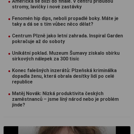
Americká se blíží do finále. V centru přibudou
stromy, lavičky i nové zastávky
Fenomén hip dips, neboli propadlé boky. Máte je
taky a dá se s tím vůbec něco dělat?
Centrum Plzně jako letní zahrada. Inspiral Garden
pokračuje až do soboty
Unikátní poklad. Muzeum Šumavy získalo sbírku
sirkových nálepek za 300 tisíc
Konec falešných inzerátů: Plzeňská kriminálka
dopadla ženu, která obrala desítky lidí po celé
republice
Matěj Novák: Nízká produktivita českých
zaměstnanců – jsme líný národ nebo je problém
jinde?