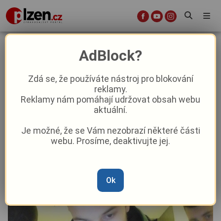
Cestující v MHD ukradli peněženku,
AdBlock?
pak zkusili vybrat 115 tisíc.
Poznáte trojici na fotce?
Zdá se, že používáte nástroj pro blokování
reklamy.
Reklamy nám pomáhají udržovat obsah webu
Krimi
aktuální.
Je možné, že se Vám nezobrazí některé části
Od
Marie Osvaldová
–
4. 6. 2024
|
13:15
webu. Prosíme, deaktivujte jej.
Ok