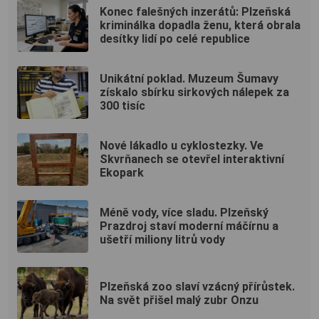
Konec falešných inzerátů: Plzeňská
kriminálka dopadla ženu, která obrala
desítky lidí po celé republice
Unikátní poklad. Muzeum Šumavy
získalo sbírku sirkových nálepek za
300 tisíc
Nové lákadlo u cyklostezky. Ve
Skvrňanech se otevřel interaktivní
Ekopark
Méně vody, více sladu. Plzeňský
Prazdroj staví moderní máčírnu a
ušetří miliony litrů vody
Plzeňská zoo slaví vzácný přírůstek.
Na svět přišel malý zubr Onzu