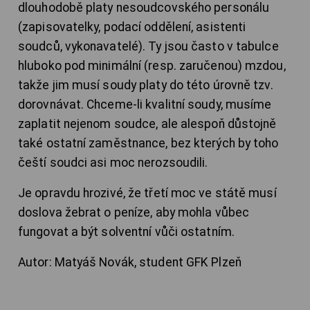
dlouhodobě platy nesoudcovského personálu
(zapisovatelky, podací oddělení, asistenti
soudců, vykonavatelé). Ty jsou často v tabulce
hluboko pod minimální (resp. zaručenou) mzdou,
takže jim musí soudy platy do této úrovně tzv.
dorovnávat. Chceme-li kvalitní soudy, musíme
zaplatit nejenom soudce, ale alespoň důstojně
také ostatní zaměstnance, bez kterých by toho
čeští soudci asi moc nerozsoudili.
Je opravdu hrozivé, že třetí moc ve státě musí
doslova žebrat o peníze, aby mohla vůbec
fungovat a být solventní vůči ostatním.
Autor: Matyáš Novák, student GFK Plzeň