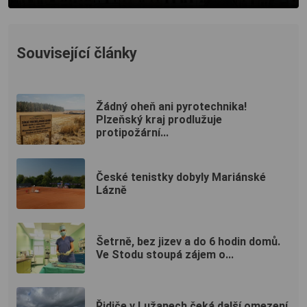
Související články
Žádný oheň ani pyrotechnika!
Plzeňský kraj prodlužuje
protipožární...
České tenistky dobyly Mariánské
Lázně
Šetrně, bez jizev a do 6 hodin domů.
Ve Stodu stoupá zájem o...
Řidiče v Lužanech čeká další omezení.