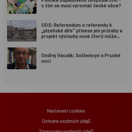
Politika odpadového hospodářství –
s čím se musí vyrovnat české obce?
ODS: Referendum o referendu k
„plzeňské díře“ přinese jen průtahy a
projekt výstavby nové čtvrti může
ukončit
Ondřej Vaculík: Solženicyn a Pruské
noci
Nastavení cookies
Ochrana osobních údajů
Zpracování osobních údajů