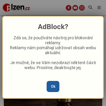
Česká justice na suchu – smutný
AdBlock?
pohled na třetí moc ve státě
Zdá se, že používáte nástroj pro blokování
reklamy.
Názory a komentáře
Aktuálně
Reklamy nám pomáhají udržovat obsah webu
aktuální.
Od
Administrator
–
13. 10. 2025
|
06:00
Je možné, že se Vám nezobrazí některé části
webu. Prosíme, deaktivujte jej.
Ok