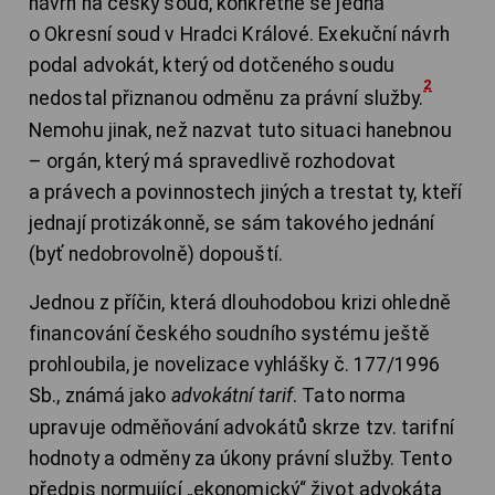
návrh na český soud, konkrétně se jedná
o Okresní soud v Hradci Králové. Exekuční návrh
podal advokát, který od dotčeného soudu
2
nedostal přiznanou odměnu za právní služby.
Nemohu jinak, než nazvat tuto situaci hanebnou
– orgán, který má spravedlivě rozhodovat
a právech a povinnostech jiných a trestat ty, kteří
jednají protizákonně, se sám takového jednání
(byť nedobrovolně) dopouští.
Jednou z příčin, která dlouhodobou krizi ohledně
financování českého soudního systému ještě
prohloubila, je novelizace vyhlášky č. 177/1996
Sb., známá jako
advokátní tarif
. Tato norma
upravuje odměňování advokátů skrze tzv. tarifní
hodnoty a odměny za úkony právní služby. Tento
předpis normující „ekonomický“ život advokáta