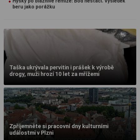
Hyský po bláznivé remíze: Bod nestačí. Výsledek
beru jako porážku
Taška ukrývala pervitin i prášek k výrobě
drogy, muži hrozí 10 let za mřížemi
Zpříjemněte si pracovní dny kulturními
událostmi v Plzni