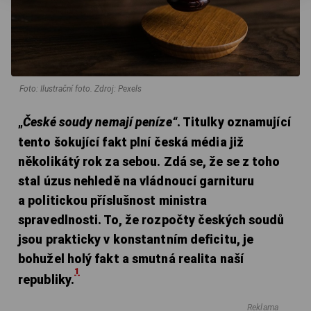
Foto: Ilustrační foto. Zdroj: Pexels
„
České soudy nemají peníze“
. Titulky oznamující
tento šokující fakt plní česká média již
několikátý rok za sebou. Zdá se, že se z toho
stal úzus nehledě na vládnoucí garnituru
a politickou příslušnost ministra
spravedlnosti. To, že rozpočty českých soudů
jsou prakticky v konstantním deficitu, je
bohužel holý fakt a smutná realita naší
1
republiky.
Reklama