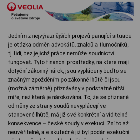
Jedním z nejvýraznějších projevů panující situace
je otázka odměn advokátů, znalců a tlumočníků,
tj. lidí, bez jejichž práce nemůže soudnictví
fungovat. Tyto finanční prostředky, na které mají
dotyční zákonný nárok, jsou vypláceny buďto se
značným zpožděním po zákonné lhůtě či jsou
(možná záměrně) přiznávány v podstatně nižší
míře, než která je nárokována. To, že se přiznané
odměny ze strany soudů nevyplácejí ve
stanovené lhůtě, má již své konkrétní a viditelné
konsekvence – české soudy v exekuci. Zní to až
neuvěřitelně, ale skutečně již byl podán exekuční