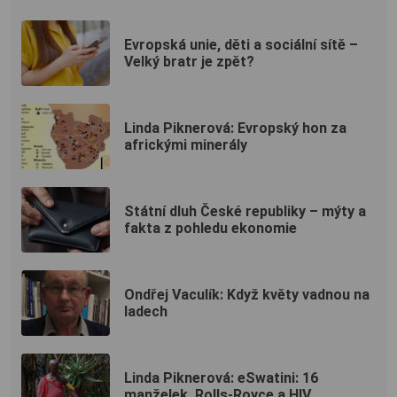
Evropská unie, děti a sociální sítě –
Velký bratr je zpět?
Linda Piknerová: Evropský hon za
africkými minerály
Státní dluh České republiky – mýty a
fakta z pohledu ekonomie
Ondřej Vaculík: Když květy vadnou na
ladech
Linda Piknerová: eSwatini: 16
manželek, Rolls-Royce a HIV