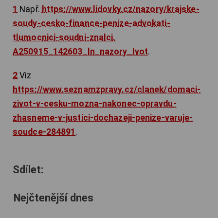
1
Např.
https://www.lidovky.cz/nazory/krajske-
soudy-cesko-finance-penize-advokati-
tlumocnici-soudni-znalci.
A250915_142603_ln_nazory_lvot
.
2
Viz
https://www.seznamzpravy.cz/clanek/domaci-
zivot-v-cesku-mozna-nakonec-opravdu-
zhasneme-v-justici-dochazeji-penize-varuje-
soudce-284891
.
Sdílet:
Nejčtenější dnes