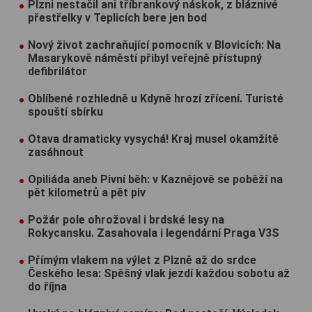
Plzni nestačil ani tříbrankový náskok, z bláznivé
přestřelky v Teplicích bere jen bod
Nový život zachraňující pomocník v Blovicích: Na
Masarykově náměstí přibyl veřejně přístupný
defibrilátor
Oblíbené rozhledně u Kdyně hrozí zřícení. Turisté
spouští sbírku
Otava dramaticky vysychá! Kraj musel okamžitě
zasáhnout
Opiliáda aneb Pivní běh: v Kaznějově se poběží na
pět kilometrů a pět piv
Požár pole ohrožoval i brdské lesy na
Rokycansku. Zasahovala i legendární Praga V3S
Přímým vlakem na výlet z Plzně až do srdce
Českého lesa: Spěšný vlak jezdí každou sobotu až
do října