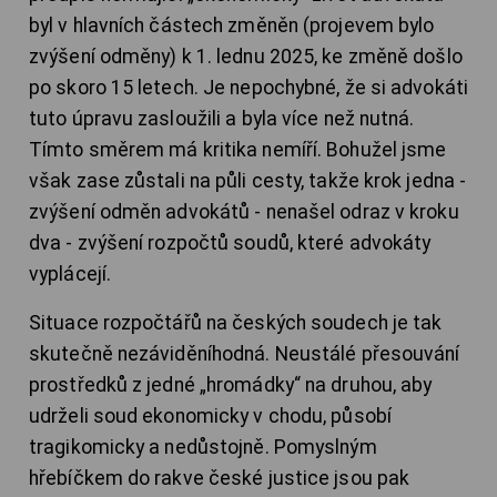
byl v hlavních částech změněn (projevem bylo
zvýšení odměny) k 1. lednu 2025, ke změně došlo
po skoro 15 letech. Je nepochybné, že si advokáti
tuto úpravu zasloužili a byla více než nutná.
Tímto směrem má kritika nemíří. Bohužel jsme
však zase zůstali na půli cesty, takže krok jedna -
zvýšení odměn advokátů - nenašel odraz v kroku
dva - zvýšení rozpočtů soudů, které advokáty
vyplácejí.
Situace rozpočtářů na českých soudech je tak
skutečně nezáviděníhodná. Neustálé přesouvání
prostředků z jedné „hromádky“ na druhou, aby
udrželi soud ekonomicky v chodu, působí
tragikomicky a nedůstojně. Pomyslným
hřebíčkem do rakve české justice jsou pak