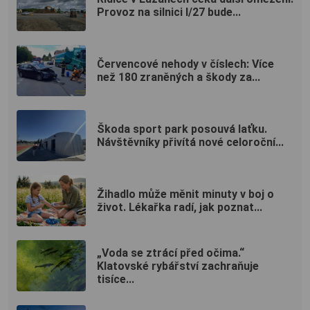
Provoz na silnici I/27 bude...
Červencové nehody v číslech: Více
než 180 zraněných a škody za...
Škoda sport park posouvá laťku.
Návštěvníky přivítá nové celoroční...
Žihadlo může měnit minuty v boj o
život. Lékařka radí, jak poznat...
„Voda se ztrácí před očima.“
Klatovské rybářství zachraňuje
tisíce...