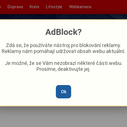
o
Doprava
Krimi
Lifestyle
Webkamera
AdBlock?
Zdá se, že používáte nástroj pro blokování reklamy.
Reklamy nám pomáhají udržovat obsah webu aktuální.
Je možné, že se Vám nezobrazí některé části webu.
Prosíme, deaktivujte jej.
o roku připlatí za vodu,
ila ceny vodného a stočného
Ok