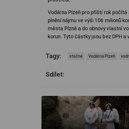
Vodárna Plzeň pro příští rok počít
plnění nájmu ve výši 106 milionů 
města Plzně a do obnovy vlastní vo
korun. Tyto částky jsou bez DPH a v
Tagy:
stočné
Vodárna Plzeň
vod
Sdílet: