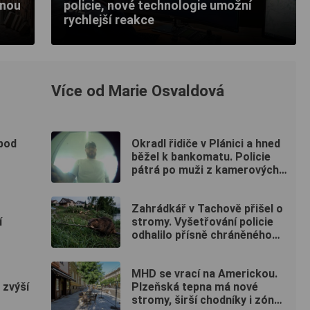
dnou
policie, nové technologie umožní
rychlejší reakce
Více od Marie Osvaldová
 pod
Okradl řidiče v Plánici a hned
běžel k bankomatu. Policie
pátrá po muži z kamerových
záznamů
Zahrádkář v Tachově přišel o
í
stromy. Vyšetřování policie
odhalilo přísně chráněného
viníka
MHD se vrací na Americkou.
 zvýší
Plzeňská tepna má nové
stromy, širší chodníky i zónu