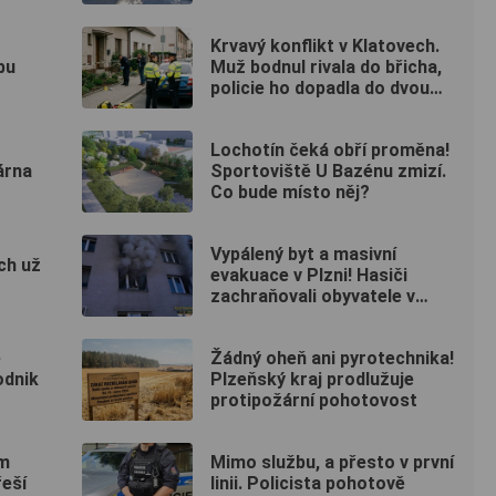
20 km/h
Krvavý konflikt v Klatovech.
bu
Muž bodnul rivala do břicha,
policie ho dopadla do dvou
hodin
Lochotín čeká obří proměna!
árna
Sportoviště U Bazénu zmizí.
Co bude místo něj?
Vypálený byt a masivní
ch už
evakuace v Plzni! Hasiči
zachraňovali obyvatele v
maskách
é
Žádný oheň ani pyrotechnika!
odnik
Plzeňský kraj prodlužuje
protipožární pohotovost
ům
Mimo službu, a přesto v první
řeší
linii. Policista pohotově