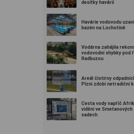
desítky havárií
Havárie vodovodu uzav
bazén na Lochotíně
Vodárna zahájila rekon
vodovodní shybky pod 
Radbuzou
Areál čistírny odpadníc
Plzni zdobí netradiční 
Cesta vody napříč Afrik
vidění ve Smetanových
sadech