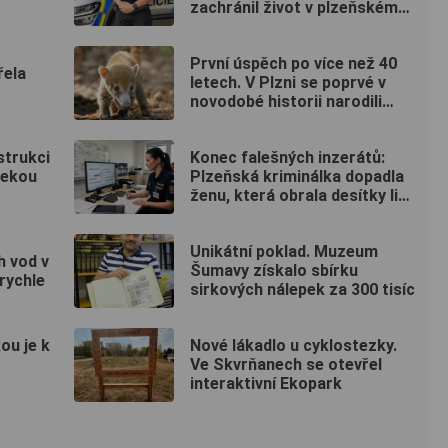
zachránil život v plzeňském
fitku
První úspěch po více než 40
řela
letech. V Plzni se poprvé v
novodobé historii narodili
nosálové bělohubí
strukci
Konec falešných inzerátů:
řekou
Plzeňská kriminálka dopadla
ženu, která obrala desítky lidí
po celé republice
Unikátní poklad. Muzeum
h vod v
Šumavy získalo sbírku
krychle
sirkových nálepek za 300 tisíc
ou je k
Nové lákadlo u cyklostezky.
Ve Skvrňanech se otevřel
interaktivní Ekopark