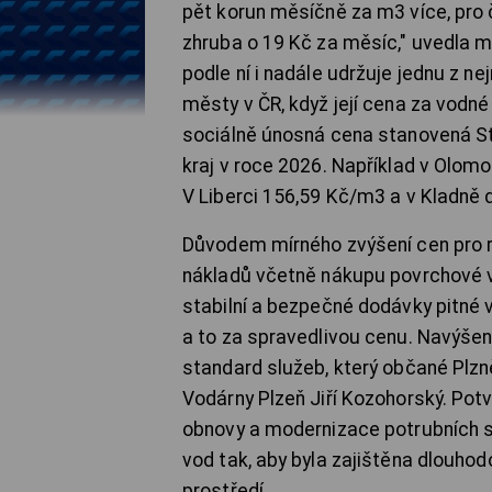
pět korun měsíčně za m3 více, pr
zhruba o 19 Kč za měsíc," uvedla m
podle ní i nadále udržuje jednu z n
městy v ČR, když její cena za vodné
sociálně únosná cena stanovená St
kraj v roce 2026. Například v Olom
V Liberci 156,59 Kč/m3 a v Kladně
Důvodem mírného zvýšení cen pro r
nákladů včetně nákupu povrchové vo
stabilní a bezpečné dodávky pitné v
a to za spravedlivou cenu. Navýše
standard služeb, který občané Plzně
Vodárny Plzeň Jiří Kozohorský. Potv
obnovy a modernizace potrubních sít
vod tak, aby byla zajištěna dlouho
prostředí.