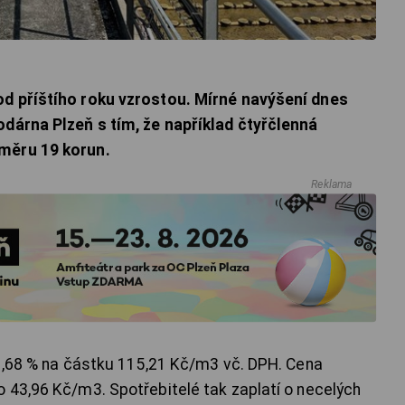
od příštího roku vzrostou. Mírné navýšení dnes
odárna Plzeň s tím, že například čtyřčlenná
měru 19 korun.
Reklama
 1,68 % na částku 115,21 Kč/m3 vč. DPH. Cena
 43,96 Kč/m3. Spotřebitelé tak zaplatí o necelých