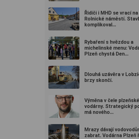
Řidiči i MHD se vrací na
Rolnické náměstí. Stav
komplikoval...
Rybaření s hvězdou a
michelinské menu: Vod
Plzeň chystá Den...
Dlouhá uzávěra v Lobzí
brzy skončí.
Výměna v čele plzeňsk
vodárny. Strategický p
má nového...
Mrazy dávají vodovod
zabrat. Vodárna Plzeň 