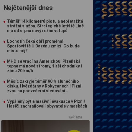
Nejčtenější dnes
Téměř 14 kilometrů plotu a nepřetržitá
strážní služba. Strategické letiště Líně
má od srpna nový režim vstupů
Lochotín čeká obří proměna!
Sportoviště U Bazénu zmizí. Co bude
místo něj?
MHD se vrací na Americkou. Plzeňská
tepna má nové stromy, širší chodníky i
zónu 20 km/h
Měsíc zakryje téměř 90 % slunečního
disku. Hvězdárny v Rokycanech i Plzni
zvou na podvečerní sledování
nebeského divadla
Vypálený byt a masivní evakuace v Plzni!
Hasiči zachraňovali obyvatele v maskách
Reklama