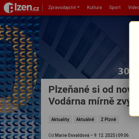
Zpravodajství
Kultura
Sport
Vide
Plzeňané si od novéh
Vodárna mírně zvýš
Aktuality
Aktuálně
Z Plzně
Od
Marie Osvaldová
–
9. 12. 2025
|
09:06