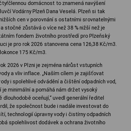
o čtyřčlennou domácnost to znamená navýšení
luvčí Vodárny Plzeň Dana Veselá. Plzeň si tak
ejnižších cen v porovnání s ostatními srovnatelnými
 a stočné zůstává o více než 38 % nižší než je
átním fondem životního prostředí pro Plzeňský
ouci je pro rok 2026 stanovena cena 126,38 Kč/m3.
 dokonce 175 Kč/m3.
ok 2026 v Plzni je zejména nárůst vstupních
dy a vliv inflace. „Naším cílem je zajišťovat
ody i spolehlivé odvádění a čištění odpadních vod,
ní je minimální a pomáhá nám držet vysoký
 dlouhodobě oceňují,“ uvedl generální ředitel
rdil, že společnost bude i nadále investovat do
í, technologií úpravny vody i čistírny odpadních
dobá spolehlivost dodávek a ochrana životního