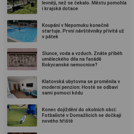
levněji, než se čekalo. Městu pomohla
i krajská dotace
Koupání v Nepomuku konečně
startuje. První návštěvníky přivítá už
v pátek
Slunce, voda a vzduch. Znáte příběh
uměleckého díla na fasádě
Rokycanské nemocnice?
Klatovská ubytovna se proměnila v
moderní penzion: Hosté se odbaví
sami pomocí kódu
Konec dojíždění do okolních obcí:
Fotbalisté v Domažlicích se dočkají
nového hřiště