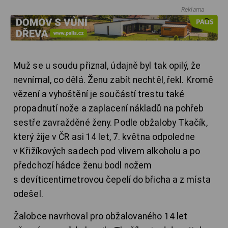
Reklama
Muž se u soudu přiznal, údajně byl tak opilý, že
nevnímal, co dělá. Ženu zabít nechtěl, řekl. Kromě
vězení a vyhoštění je součástí trestu také
propadnutí nože a zaplacení nákladů na pohřeb
sestře zavražděné ženy. Podle obžaloby Tkačík,
který žije v ČR asi 14 let, 7. května odpoledne
v Křižíkových sadech pod vlivem alkoholu a po
předchozí hádce ženu bodl nožem
s devíticentimetrovou čepelí do břicha a z místa
odešel.
Žalobce navrhoval pro obžalovaného 14 let