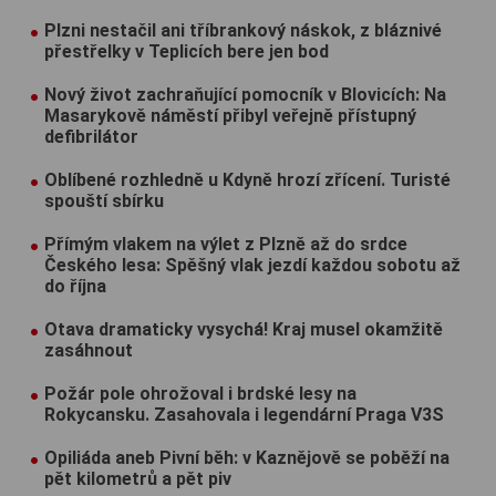
Plzni nestačil ani tříbrankový náskok, z bláznivé
přestřelky v Teplicích bere jen bod
Nový život zachraňující pomocník v Blovicích: Na
Masarykově náměstí přibyl veřejně přístupný
defibrilátor
Oblíbené rozhledně u Kdyně hrozí zřícení. Turisté
spouští sbírku
Přímým vlakem na výlet z Plzně až do srdce
Českého lesa: Spěšný vlak jezdí každou sobotu až
do října
Otava dramaticky vysychá! Kraj musel okamžitě
zasáhnout
Požár pole ohrožoval i brdské lesy na
Rokycansku. Zasahovala i legendární Praga V3S
Opiliáda aneb Pivní běh: v Kaznějově se poběží na
pět kilometrů a pět piv