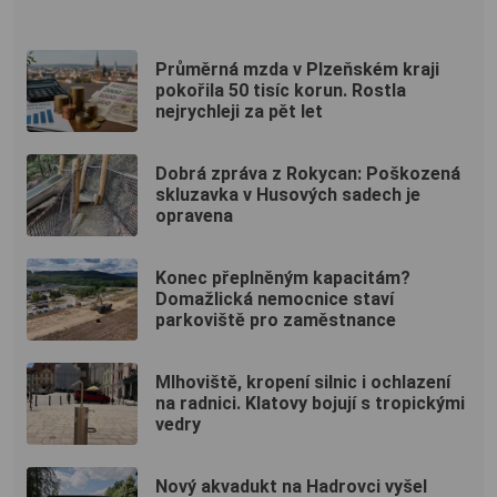
Průměrná mzda v Plzeňském kraji
pokořila 50 tisíc korun. Rostla
nejrychleji za pět let
Dobrá zpráva z Rokycan: Poškozená
skluzavka v Husových sadech je
opravena
Konec přeplněným kapacitám?
Domažlická nemocnice staví
parkoviště pro zaměstnance
Mlhoviště, kropení silnic i ochlazení
na radnici. Klatovy bojují s tropickými
vedry
Nový akvadukt na Hadrovci vyšel