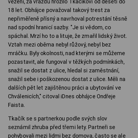
vězení, za vraždu hrozilo Tkačíkovi od deseti do
18 let. Obhájce považoval takový trest za
nepřiměřeně přísný a navrhoval potrestání těsně
nad spodní hranicí sazby. "Je si vědom, co
spáchal. Mrzí ho to a lituje, že zmařil lidský život.
Vztah mezi oběma nebyl růžový, nebyl bez
mráčku. Byly okolnosti, nad kterými se můžeme
pozastavit, ale fungoval v těžkých podmínkách,
snažil se dostat z ulice, hledal si zaměstnání,
snažil sebe i poškozenou dostat z ulice. Měli na
dalších pět let zajištěnou práci a ubytování ve
Chválenicích," citoval iDnes obhájce Ondřeje
Faista.
Tkačík se s partnerkou podle svých slov
seznámil zhruba před třemi lety. Partneři se
pohybovali mezi lidmi bez domova, často se ale