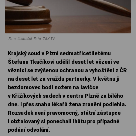
Foto: ilustrační. Foto: ZAK TV
Krajský soud v Plzni sedmatřicetiletému
Štefanu Tkačíkovi udělil deset let vězení ve
věznici se zvýšenou ochranou a vyhoštění z ČR
na deset let za vraždu partnerky. V květnu ji
bezdomovec bodl nožem na lavičce
v Křižíkových sadech v centru Plzně za bílého
dne. I přes snahu lékařů žena zranění podlehla.
Rozsudek není pravomocný, státní zástupce
i obžalovaný si ponechali lhůtu pro případné
podání odvolání.