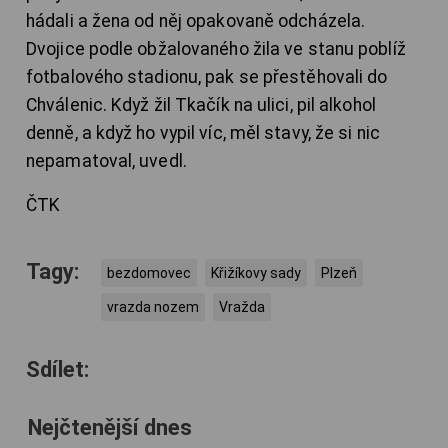
hádali a žena od něj opakovaně odcházela.
Dvojice podle obžalovaného žila ve stanu poblíž
fotbalového stadionu, pak se přestěhovali do
Chválenic. Když žil Tkačík na ulici, pil alkohol
denně, a když ho vypil víc, měl stavy, že si nic
nepamatoval, uvedl.
ČTK
Tagy:
bezdomovec
Křižíkovy sady
Plzeň
vrazda nozem
Vražda
Sdílet:
Nejčtenější dnes