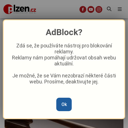
Bezdomovec ubodal v květnu svojí
AdBlock?
partnerku, odsedí si deset let
Zdá se, že používáte nástroj pro blokování
reklamy.
Krimi
Reklamy nám pomáhají udržovat obsah webu
aktuální.
Od
Anna Raková
–
11. 12. 2024
|
10:27
Je možné, že se Vám nezobrazí některé části
webu. Prosíme, deaktivujte jej.
Ok