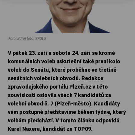
Foto: Zdroj foto: SPOLU
V pátek 23. září a sobotu 24. září se kromě
komunálních voleb uskuteční také první kolo
voleb do Senátu, které proběhne ve třetině
senátních volebních obvodů. Redakce
zpravodajského portálu Plzeň.cz v této
souvislosti oslovila všech 7 kandidátů za
volební obvod č. 7 (Plzeň-město). Kandidáty
vám postupně představíme během týdne, který
volbám předchází. V tomto článku odpovídá
Karel Naxera, kandidát za TOP09.