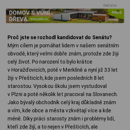
Reklama
Proč jste se rozhodl kandidovat do Senátu?
Mým cílem je pomáhat lidem v našem senátním
obvodě, který velmi dobře znám, protože zde žiji
celý život. Po narození to bylo krátce
v Horažďovicích, poté v Merklíně a nyní již 33 let
žiji v Přešticích, kde jsem posledních 8 let
starostou. Vysokou školu jsem vystudoval
v Plzni a poté několik let pracoval na Slovanech.
Jako bývalý obchodník celý kraj důkladně znám
a vím, kde obce a města vzkvétají více a kde
méně. Díky práci starosty znám i problémy lidí,
kteří zde žijí, a to nejen v Přešticích, ale