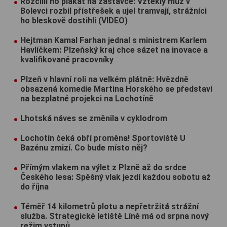
Rozčílil ho plakát na zastávce: Vzteklý muž v
Bolevci rozbil přístřešek a ujel tramvají, strážníci
ho bleskově dostihli (VIDEO)
Hejtman Kamal Farhan jednal s ministrem Karlem
Havlíčkem: Plzeňský kraj chce sázet na inovace a
kvalifikované pracovníky
Plzeň v hlavní roli na velkém plátně: Hvězdně
obsazená komedie Martina Horského se představí
na bezplatné projekci na Lochotíně
Lhotská náves se změnila v cyklodrom
Lochotín čeká obří proměna! Sportoviště U
Bazénu zmizí. Co bude místo něj?
Přímým vlakem na výlet z Plzně až do srdce
Českého lesa: Spěšný vlak jezdí každou sobotu až
do října
Téměř 14 kilometrů plotu a nepřetržitá strážní
služba. Strategické letiště Líně má od srpna nový
režim vstupů