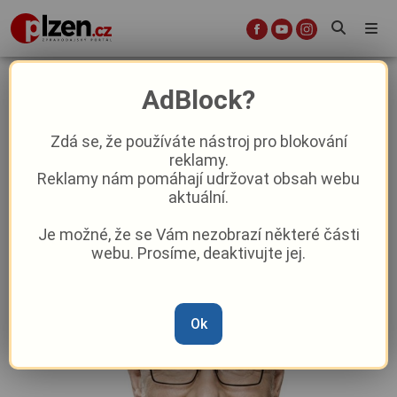
Anketa s kandidáty do Senátu
AdBlock?
2022: Karel Naxera
Zdá se, že používáte nástroj pro blokování
reklamy.
Politika
Reklamy nám pomáhají udržovat obsah webu
aktuální.
Od
Peggy Kýrová
–
20. 9. 2022
|
08:00
Je možné, že se Vám nezobrazí některé části
webu. Prosíme, deaktivujte jej.
Ok