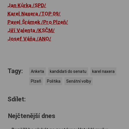
Jan Kůrka /SPD/
Karel Naxera /TOP 09/
Pavel Šrámek /Pro Plzeň/
Jiří Valenta /KSČM/
Josef Váňa /ANO/
Tagy:
Anketa
kandidati do senatu
karel naxera
Plzeň
Politika
Senátní volby
Sdílet:
Nejčtenější dnes