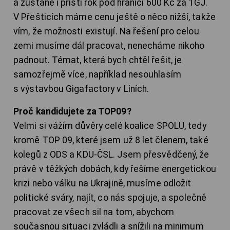
a zůstane i příští rok pod hranicí 600 Kč za 1GJ.
V Přešticích máme cenu ještě o něco nižší, takže
vím, že možnosti existují. Na řešení pro celou
zemi musíme dál pracovat, nenecháme nikoho
padnout. Témat, která bych chtěl řešit, je
samozřejmě více, například nesouhlasím
s výstavbou Gigafactory v Líních.
Proč kandidujete za TOP09?
Velmi si vážím důvěry celé koalice SPOLU, tedy
kromě TOP 09, které jsem už 8 let členem, také
kolegů z ODS a KDU-ČSL. Jsem přesvědčený, že
právě v těžkých dobách, kdy řešíme energetickou
krizi nebo válku na Ukrajině, musíme odložit
politické sváry, najít, co nás spojuje, a společně
pracovat ze všech sil na tom, abychom
současnou situaci zvládli a snížili na minimum