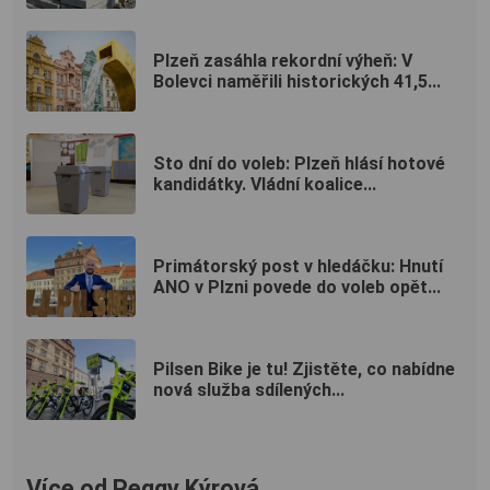
Plzeň zasáhla rekordní výheň: V
Bolevci naměřili historických 41,5...
Sto dní do voleb: Plzeň hlásí hotové
kandidátky. Vládní koalice...
Primátorský post v hledáčku: Hnutí
ANO v Plzni povede do voleb opět...
Pilsen Bike je tu! Zjistěte, co nabídne
nová služba sdílených...
Více od Peggy Kýrová