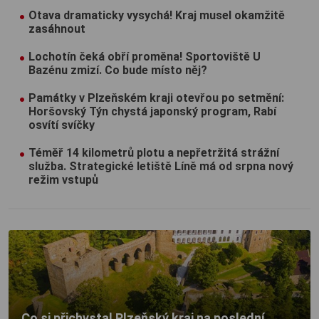
Otava dramaticky vysychá! Kraj musel okamžitě
zasáhnout
Lochotín čeká obří proměna! Sportoviště U
Bazénu zmizí. Co bude místo něj?
Památky v Plzeňském kraji otevřou po setmění:
Horšovský Týn chystá japonský program, Rabí
osvítí svíčky
Téměř 14 kilometrů plotu a nepřetržitá strážní
služba. Strategické letiště Líně má od srpna nový
režim vstupů
Co si přichystal Plzeňský kraj na poslední