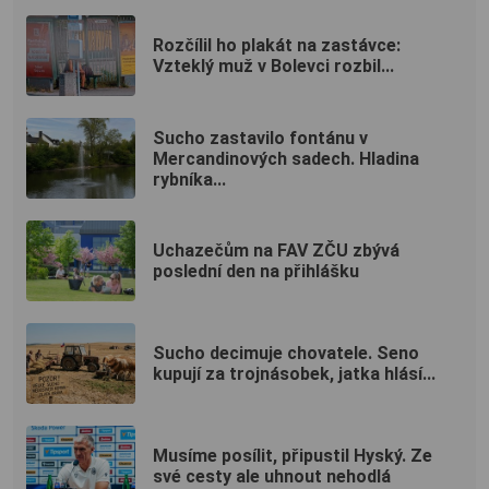
Rozčílil ho plakát na zastávce:
Vzteklý muž v Bolevci rozbil...
Sucho zastavilo fontánu v
Mercandinových sadech. Hladina
rybníka...
Uchazečům na FAV ZČU zbývá
poslední den na přihlášku
Sucho decimuje chovatele. Seno
kupují za trojnásobek, jatka hlásí...
Musíme posílit, připustil Hyský. Ze
své cesty ale uhnout nehodlá