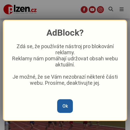
AC Start v Karlových Varech opět
AdBlock?
ožije sportem
Zdá se, že používáte nástroj pro blokování
reklamy.
Sport
Reklamy nám pomáhají udržovat obsah webu
aktuální.
Od
Miroslav Sedláček
–
28. 6. 2024
|
07:12
Je možné, že se Vám nezobrazí některé části
webu. Prosíme, deaktivujte jej.
Ok