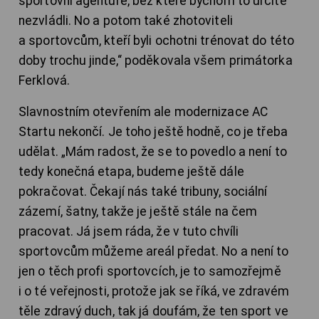
sportovní agentuře, bez které bychom to určitě
nezvládli. No a potom také zhotoviteli
a sportovcům, kteří byli ochotni trénovat do této
doby trochu jinde,“ poděkovala všem primátorka
Ferklová.
Slavnostním otevřením ale modernizace AC
Startu nekončí. Je toho ještě hodně, co je třeba
udělat. „Mám radost, že se to povedlo a není to
tedy konečná etapa, budeme ještě dále
pokračovat. Čekají nás také tribuny, sociální
zázemí, šatny, takže je ještě stále na čem
pracovat. Já jsem ráda, že v tuto chvíli
sportovcům můžeme areál předat. No a není to
jen o těch profi sportovcích, je to samozřejmě
i o té veřejnosti, protože jak se říká, ve zdravém
těle zdravý duch, tak já doufám, že ten sport ve