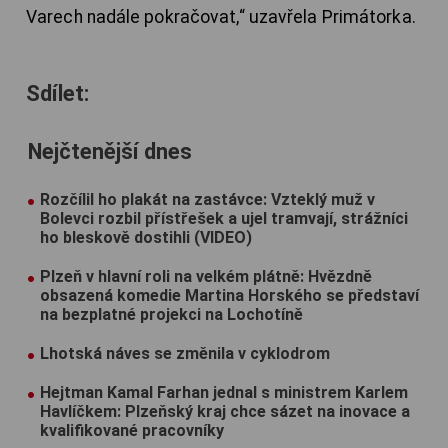
Varech nadále pokračovat,“ uzavřela Primátorka.
Sdílet:
Nejčtenější dnes
Rozčílil ho plakát na zastávce: Vzteklý muž v
Bolevci rozbil přístřešek a ujel tramvají, strážníci
ho bleskově dostihli (VIDEO)
Plzeň v hlavní roli na velkém plátně: Hvězdně
obsazená komedie Martina Horského se představí
na bezplatné projekci na Lochotíně
Lhotská náves se změnila v cyklodrom
Hejtman Kamal Farhan jednal s ministrem Karlem
Havlíčkem: Plzeňský kraj chce sázet na inovace a
kvalifikované pracovníky