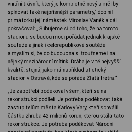
vnitřní trávník, který je kompletně nový a měl by
splňovat také nejpřísnější parametry,“ doplnil
primátorku její náměstek Miroslav Vaněk a dál
pokračoval: „ Slibujeme si od toho, že na tomto
stadionu se budou moci pořádat jednak krajské
soutěže a jinak i celorepublikové soutěže
a myslím si, že do budoucna si troufneme i na
nějaký mezinárodní mítink. Dráha je v té nejvyšší
kvalitě, stejná, jako má například atletický
stadion v Ostravě, kde se pořádá Zlatá tretra.“
„
Je zapotřebí poděkoval všem, kteří se na
rekonstrukci podíleli. Je potřeba poděkovat také
zastupitelům města Karlovy Vary, kteří schválili
částku zhruba 42 milionů korun, kterou stála tato
rekonstrukce. Je potřeba poděkovat Národní