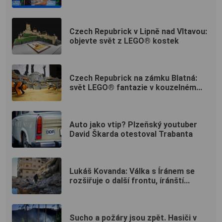
Czech Repubrick v Lipně nad Vltavou:
objevte svět z LEGO® kostek
Czech Repubrick na zámku Blatná:
svět LEGO® fantazie v kouzelném...
Auto jako vtip? Plzeňský youtuber
David Škarda otestoval Trabanta
Lukáš Kovanda: Válka s Íránem se
rozšiřuje o další frontu, íránští...
Sucho a požáry jsou zpět. Hasiči v