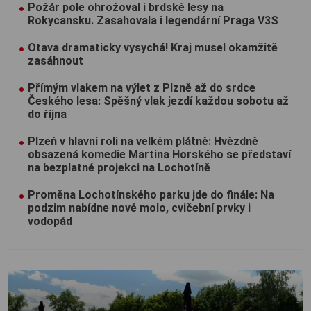
Požár pole ohrožoval i brdské lesy na
Rokycansku. Zasahovala i legendární Praga V3S
Otava dramaticky vysychá! Kraj musel okamžitě
zasáhnout
Přímým vlakem na výlet z Plzně až do srdce
Českého lesa: Spěšný vlak jezdí každou sobotu až
do října
Plzeň v hlavní roli na velkém plátně: Hvězdně
obsazená komedie Martina Horského se představí
na bezplatné projekci na Lochotíně
Proměna Lochotínského parku jde do finále: Na
podzim nabídne nové molo, cvičební prvky i
vodopád