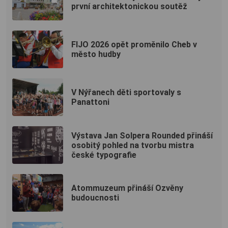
první architektonickou soutěž
FIJO 2026 opět proměnilo Cheb v
město hudby
V Nýřanech děti sportovaly s
Panattoni
Výstava Jan Solpera Rounded přináší
osobitý pohled na tvorbu mistra
české typografie
Atommuzeum přináší Ozvěny
budoucnosti