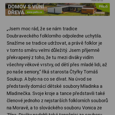
Reklama
„Jsem moc rád, že se nám tradice
Doubraveckého folklorního odpoledne uchytila.
Snažíme se tradice udržovat, a právě folklor je
v tomto směru velmi důležitý. Jsem příjemně
překvapený z toho, že tu mezi diváky vidím
všechny věkové vrstvy, od dětí přes mladé lidi, až
po naše seniory,“ říká starosta Čtyřky Tomáš
Soukup. A bylo na co se dívat. Na úvod se
představily domácí dětské soubory Mladinka a
Mladinečka. Svoje kroje a tance představili také
členové jednoho z nejstarších folklorních souborů
na Moravě, a to slováckého souboru Vonica ze
Zlína. Diváky nadchli také tanečníci ze souboru