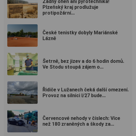
Žádný oheň ani pyrotechnika!
Plzeňský kraj prodlužuje
protipožární...
České tenistky dobyly Mariánské
Lázně
Šetrně, bez jizev a do 6 hodin domů.
Ve Stodu stoupá zájem o...
Řidiče v Lužanech čeká další omezení.
Provoz na silnici I/27 bude...
Červencové nehody v číslech: Více
než 180 zraněných a škody za...