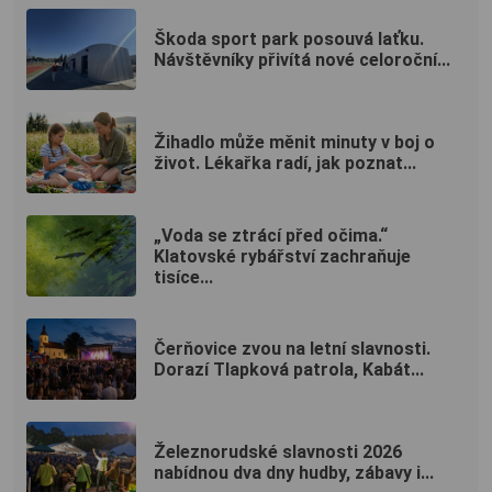
Škoda sport park posouvá laťku.
Návštěvníky přivítá nové celoroční...
Žihadlo může měnit minuty v boj o
život. Lékařka radí, jak poznat...
„Voda se ztrácí před očima.“
Klatovské rybářství zachraňuje
tisíce...
Čerňovice zvou na letní slavnosti.
Dorazí Tlapková patrola, Kabát...
Železnorudské slavnosti 2026
nabídnou dva dny hudby, zábavy i...