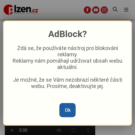
Doubravku roztančilo folklorní
AdBlock?
odpoledne
Zdá se, že používáte nástroj pro blokování
reklamy.
Aktuality
Kultura
Z Plzně
Reklamy nám pomáhají udržovat obsah webu
aktuální.
Od
František Šimánek
–
18. 6.
|
15:53
Je možné, že se Vám nezobrazí některé části
Článek si můžete poslechnout v audio podobě
webu. Prosíme, deaktivujte jej.
Ok