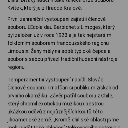
Kvítek, který je z Hradce Králové.
První zahraniční vystoupení zajistili členové
souboru L’Ecola dau Barbichet z Limoges, který
byl založen už v roce 1923 a je tak nejstarším
folklorním souborem francouzského regionu
Limousin. Ženy měly na sobě typické čepce a
soubor s sebou přivezl tradiční hudební nástroje
regionu.
Temperamentní vystoupení nabídli Slováci.
Členové souboru Trnafčan si publikum získali od
prvního okamžiku. Závěr patřil souboru z Chile,
který ohromil exotickou muzikou i pestrou
ukázkou oděvů z nejrůznějších koutů této
jihoamerické země. „Kromě chillské oblasti jsme
mohli vidět také oblečení Velikonočního ostrova a