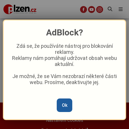
učitelské obory
AdBlock?
Zdá se, že používáte nástroj pro blokování
Zájem o studium na ZČU roste:
reklamy.
Přihlášek je přes 17 tisíc, nejvíc táhnou
Reklamy nám pomáhají udržovat obsah webu
učitelské obory
aktuální.
Reklama
Je možné, že se Vám nezobrazí některé části
webu. Prosíme, deaktivujte jej.
Ok
Nastavení cookies