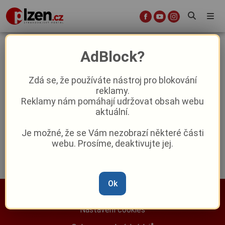
letní sandály
AdBlock?
Zdá se, že používáte nástroj pro blokování
5 věcí, které by vaše letní boty měly
reklamy.
splňovat - a proč na materiálu opravdu
Reklamy nám pomáhají udržovat obsah webu
záleží
aktuální.
Reklama
Je možné, že se Vám nezobrazí některé části
webu. Prosíme, deaktivujte jej.
Ok
Nastavení cookies