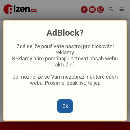
Fakulty designu a umění Ladislava
AdBlock?
Sutnara
Zdá se, že používáte nástroj pro blokování
reklamy.
Reklamy nám pomáhají udržovat obsah webu
Zájem o studium na ZČU roste:
aktuální.
Přihlášek je přes 17 tisíc, nejvíc táhnou
učitelské obory
Je možné, že se Vám nezobrazí některé části
webu. Prosíme, deaktivujte jej.
Reklama
Ok