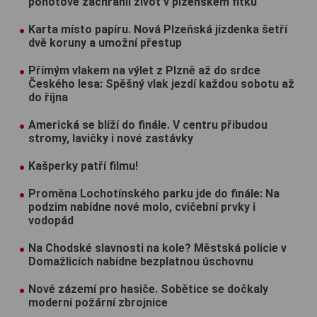
pohotově zachránil život v plzeňském fitku
Karta místo papíru. Nová Plzeňská jízdenka šetří
dvě koruny a umožní přestup
Přímým vlakem na výlet z Plzně až do srdce
Českého lesa: Spěšný vlak jezdí každou sobotu až
do října
Americká se blíží do finále. V centru přibudou
stromy, lavičky i nové zastávky
Kašperky patří filmu!
Proměna Lochotínského parku jde do finále: Na
podzim nabídne nové molo, cvičební prvky i
vodopád
Na Chodské slavnosti na kole? Městská policie v
Domažlicích nabídne bezplatnou úschovnu
Nové zázemí pro hasiče. Sobětice se dočkaly
moderní požární zbrojnice