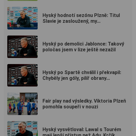
Hyský hodnotí sezónu Plzně: Titul
Slavie je zasloužený, my...
Hyský po demolici Jablonce: Takový
poločas jsem v lize ještě nezažil
Hyský po Spartě chválil i překvapil:
Chyběly jen góly, pilíř obrany...
Fair play nad výsledky. Viktoria Plzeň
pomohla soupeři v nouzi
Hyský vysvětloval: Lawal s Tourém
mají lepší přístup než Adu. Krčík...