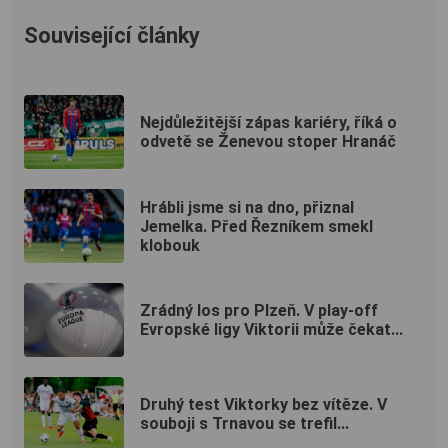
Související články
Nejdůležitější zápas kariéry, říká o
odvetě se Ženevou stoper Hranáč
Hrábli jsme si na dno, přiznal
Jemelka. Před Řezníkem smekl
klobouk
Zrádný los pro Plzeň. V play-off
Evropské ligy Viktorii může čekat...
Druhý test Viktorky bez vítěze. V
souboji s Trnavou se trefil...