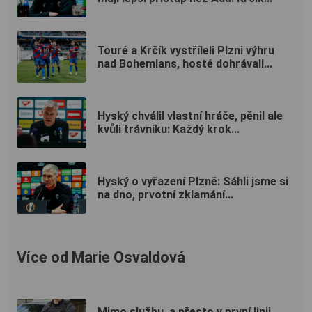
Touré a Krčík vystříleli Plzni výhru
nad Bohemians, hosté dohrávali...
Hyský chválil vlastní hráče, pěnil ale
kvůli trávníku: Každý krok...
Hyský o vyřazení Plzně: Sáhli jsme si
na dno, prvotní zklamání...
Více od Marie Osvaldová
Mimo službu, a přesto v první linii.