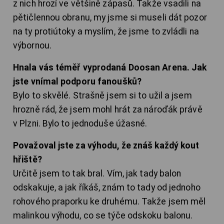
z nich hrozí ve většině zápasů. Takže vsadili na
pětičlennou obranu, my jsme si museli dát pozor
na ty protiútoky a myslím, že jsme to zvládli na
výbornou.
Hnala vás téměř vyprodaná Doosan Arena. Jak
jste vnímal podporu fanoušků?
Bylo to skvělé. Strašně jsem si to užil a jsem
hrozně rád, že jsem mohl hrát za nároďák právě
v Plzni. Bylo to jednoduše úžasné.
Považoval jste za výhodu, že znáš každý kout
hřiště?
Určitě jsem to tak bral. Vím, jak tady balon
odskakuje, a jak říkáš, znám to tady od jednoho
rohového praporku ke druhému. Takže jsem měl
malinkou výhodu, co se týče odskoku balonu.