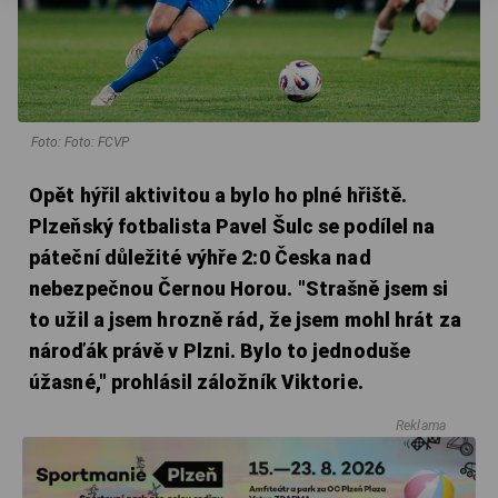
Foto: Foto: FCVP
Opět hýřil aktivitou a bylo ho plné hřiště.
Plzeňský fotbalista Pavel Šulc se podílel na
páteční důležité výhře 2:0 Česka nad
nebezpečnou Černou Horou. "Strašně jsem si
to užil a jsem hrozně rád, že jsem mohl hrát za
nároďák právě v Plzni. Bylo to jednoduše
úžasné," prohlásil záložník Viktorie.
Reklama