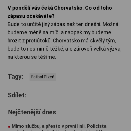
V pondělí vás čeká Chorvatsko. Co od toho
zápasu očekáváte?
Bude to určitě jiný zápas než ten dnešní. Možná
budeme méně na míči a naopak my budeme
hrozit z protiútoků. Chorvatsko má skvělý tým,
bude to nesmírně těžké, ale zároveň velká výzva,
na kterou se těšíme.
Tagy:
Fotbal Plzeň
Sdílet:
Nejčtenější dnes
Mimo službu, a přesto v první linii. Policista