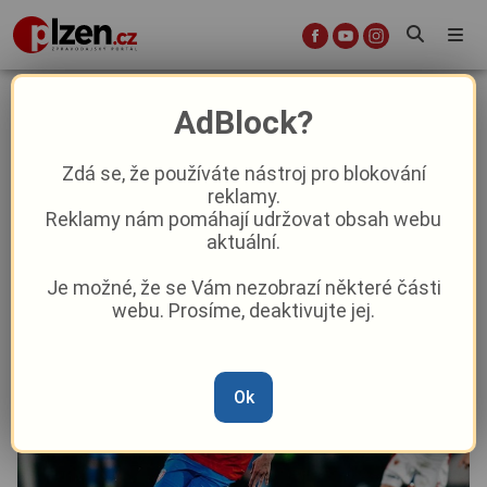
Hrát za nároďák v Plzni? Úžasné,
AdBlock?
rozplýval se Viktorián Šulc
Zdá se, že používáte nástroj pro blokování
reklamy.
Sport
Reklamy nám pomáhají udržovat obsah webu
aktuální.
Od
Marie Osvaldová
–
7. 6. 2025
|
12:51
Je možné, že se Vám nezobrazí některé části
webu. Prosíme, deaktivujte jej.
Ok