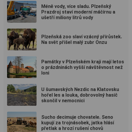
Méně vody, více sladu. Plzeňský
Prazdroj staví moderní máčírnu a
ušetří miliony litrů vody
Plzeňská zoo slaví vzácný přírůstek.
Na svět přišel malý zubr Onzu
Památky v Plzeňském kraji mají letos
o prázdninách vyšší návštěvnost než
loni
U šumavských Nezdic na Klatovsku
hořel les a louka, dobrovolný hasič
skončil v nemocnici
Sucho decimuje chovatele. Seno
kupují za trojnásobek, jatka hlásí
přetlak a hrozí rušení chovů