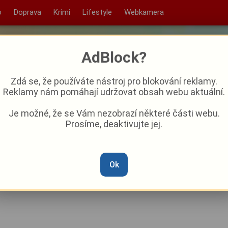
o
Doprava
Krimi
Lifestyle
Webkamera
AdBlock?
Zdá se, že používáte nástroj pro blokování reklamy.
Reklamy nám pomáhají udržovat obsah webu aktuální.
Je možné, že se Vám nezobrazí některé části webu.
Prosíme, deaktivujte jej.
 v Plzni. U kampusu vyroste
iliardy, vědci si vymínili klid
Ok