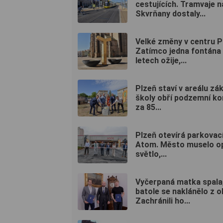
cestujících. Tramvaje n
Skvrňany dostaly...
Velké změny v centru P
Zatímco jedna fontána
letech ožije,...
Plzeň staví v areálu zák
školy obří podzemní k
za 85...
Plzeň otevírá parkovac
Atom. Město muselo op
světlo,...
Vyčerpaná matka spala
batole se naklánělo z o
Zachránili ho...