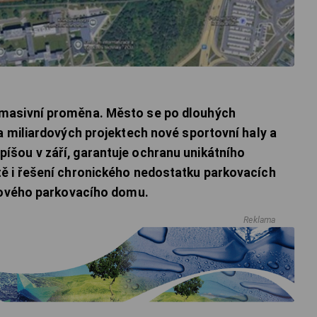
masivní proměna. Město se po dlouhých
a miliardových projektech nové sportovní haly a
šou v září, garantuje ochranu unikátního
ě i řešení chronického nedostatku parkovacích
 nového parkovacího domu.
Reklama