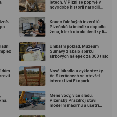
a
letech. V Plzni se poprvé v
novodobé historii narodili
nosálové bělohubí
lzně.
Konec falešných inzerátů:
 po
Plzeňská kriminálka dopadla
ženu, která obrala desítky lidí
po celé republice
ladní
Unikátní poklad. Muzeum
omplex
Šumavy získalo sbírku
sirkových nálepek za 300 tisíc
í dům
Nové lákadlo u cyklostezky.
ravit
Ve Skvrňanech se otevřel
interaktivní Ekopark
,
Méně vody, více sladu.
kna.
Plzeňský Prazdroj staví
moderní máčírnu a ušetří
miliony litrů vody