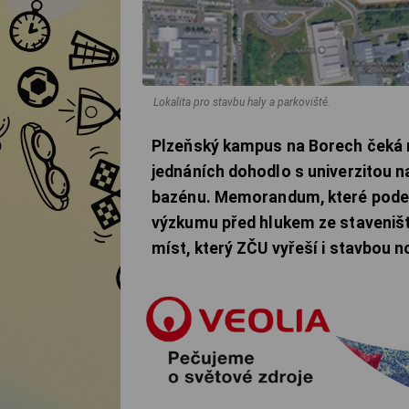
Lokalita pro stavbu haly a parkoviště.
Plzeňský kampus na Borech čeká 
jednáních dohodlo s univerzitou n
bazénu. Memorandum, které podepí
výzkumu před hlukem ze staveništ
míst, který ZČU vyřeší i stavbou