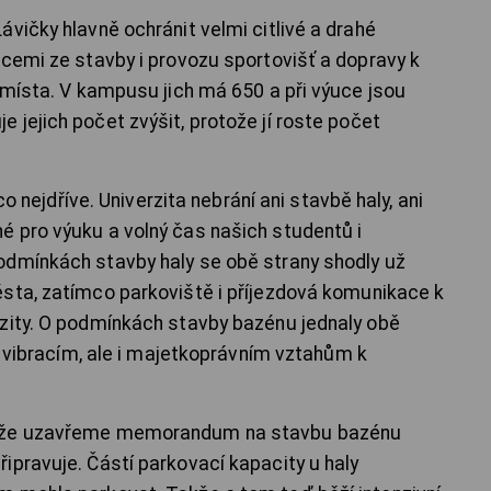
vičky hlavně ochránit velmi citlivé a drahé
acemi ze stavby i provozu sportovišť a dopravy k
 místa. V kampusu jich má 650 a při výuce jsou
 jejich počet zvýšit, protože jí roste počet
jdříve. Univerzita nebrání ani stavbě haly, ani
 pro výuku a volný čas našich studentů i
odmínkách stavby haly se obě strany shodly už
sta, zatímco parkoviště i příjezdová komunikace k
zity. O podmínkách stavby bazénu jednaly obě
 a vibracím, ale i majetkoprávním vztahům k
, že uzavřeme memorandum na stavbu bazénu
ipravuje. Částí parkovací kapacity u haly