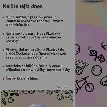
Nejčtenější dnes
Mimo službu, a přesto v první linii.
Policista pohotově zachránil život v
plzeňském fitku
Karta místo papíru. Nová Plzeňská
jízdenka šetří dvě koruny a umožní
přestup
Přímým vlakem na výlet z Plzně až do
srdce Českého lesa: Spěšný vlak jezdí
každou sobotu až do října
Americká se blíží do finále. V centru
přibudou stromy, lavičky i nové zastávky
Kašperky patří filmu!
Reklama