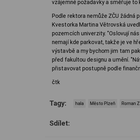
vzájemné požadavky a směřuje to k
Podle rektora nemůže ZČU žádná par
Kvestorka Martina Větrovská uvedl
pozemcích univerzity. "Oslovují nás
nemají kde parkovat, takže je ve hře
výstavbě a my bychom jim tam pak 
před fakultou designu a umění. "Náv
přistavovat postupně podle finančn
čtk
Tagy:
hala
Město Plzeň
Roman Z
Sdílet: