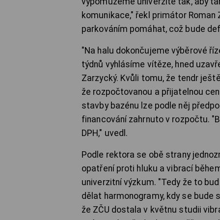
vypomůžeme univerzitě tak, aby ta
komunikace," řekl primátor Roman Z
parkováním pomáhat, což bude de
"Na halu dokončujeme výběrové řízení
týdnů vyhlásíme vítěze, hned uzavř
Zarzycký. Kvůli tomu, že tendr ješt
že rozpočtovanou a přijatelnou cenu
stavby bazénu lze podle něj předpok
financování zahrnuto v rozpočtu. 
DPH," uvedl.
Podle rektora se obě strany jednoz
opatření proti hluku a vibrací běhe
univerzitní výzkum. "Tedy že to bu
dělat harmonogramy, kdy se bude st
že ZČU dostala v květnu studii vibr