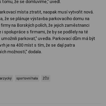
 tomu, že se domluvíme," uvedl.
kovací místa ztratit, naopak musí vytvořit nová.
a, že se plánuje výstavba parkovacího domu na
 firmy na Borských polích, že jejich zaměstnanci
 i spolupráce s firmami, že by se podílely na té
umožnili parkovat," uvedla. Parkovací dům má být
rh je na 400 míst s tím, že se dají patra
ích možností," dodala.
arzycký
sportovní hala
ZČU