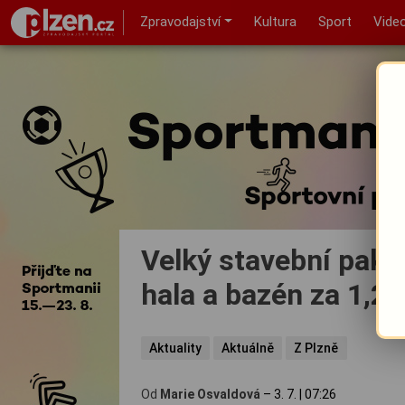
Zpravodajství
Kultura
Sport
Vide
Velký stavební pakt
hala a bazén za 1,2 m
Aktuality
Aktuálně
Z Plzně
Od
Marie Osvaldová
–
3. 7.
|
07:26