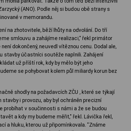
m mohla parkovat. Takže o tom teď běží intenzivní
arzycký (ANO). Podle něj si budou obě strany s
finované v memorandu.
 na zhotovitele, běží lhůty na odvolání. Do tří
eme smlouvu a zahájíme realizaci," řekl primátor
ě není dokončený, neuvedl vítěznou cenu. Dodal ale,
 stavby účastníci soutěže naplnili. Zahájení
ládat už příští rok, kdy by mělo být jeho
"Budeme se pohybovat kolem půl miliardy korun bez
načně shodly na požadavcích ZČU , které se týkají
m stavby i provozu, aby byl ochráněn precizní
de probíhat v součinnosti s námi a že se budou
avět a kdy my budeme měřit," řekl. Lávička řekl,
ací a hluku, kterou už připomínkovala. "Známe