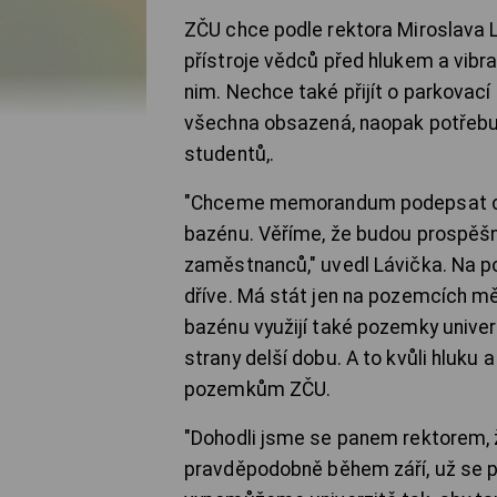
ZČU chce podle rektora Miroslava Lá
přístroje vědců před hlukem a vibr
nim. Nechce také přijít o parkovací
všechna obsazená, naopak potřebuje
studentů,.
"Chceme memorandum podepsat co ne
bazénu. Věříme, že budou prospěšné
zaměstnanců," uvedl Lávička. Na p
dříve. Má stát jen na pozemcích mě
bazénu využijí také pozemky univer
strany delší dobu. A to kvůli hluku
pozemkům ZČU.
"Dohodli jsme se panem rektorem
pravděpodobně během září, už se př