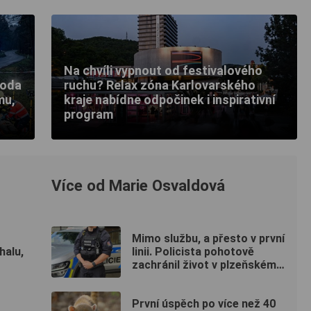
Na chvíli vypnout od festivalového
hoda
ruchu? Relax zóna Karlovarského
mu,
kraje nabídne odpočinek i inspirativní
program
Více od Marie Osvaldová
Mimo službu, a přesto v první
halu,
linii. Policista pohotově
zachránil život v plzeňském
fitku
První úspěch po více než 40