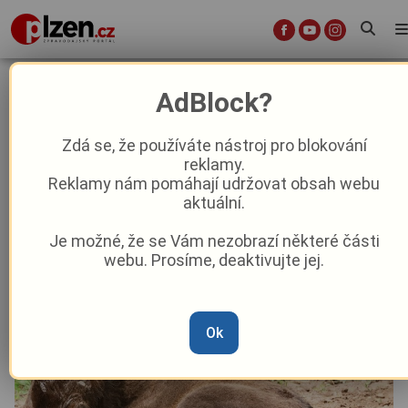
V plzeňské zoo se narodil zubr:
AdBlock?
Poprvé se podařilo odchovat
druhou generaci přímo v Plzni
Zdá se, že používáte nástroj pro blokování
reklamy.
Reklamy nám pomáhají udržovat obsah webu
Aktuality
Z Plzně
aktuální.
Je možné, že se Vám nezobrazí některé části
Od
Anna Raková
–
14. 6. 2025
|
07:48
webu. Prosíme, deaktivujte jej.
Ok