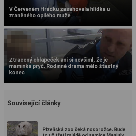
V Červeném Hrádku zasahovala hlídka u
zraněného opilého muže
Ztracený chlapeček ani si nevšiml, že je
maminka pryč. Rodinné drama mělo šťastný
konec
Související články
Plzeňská zoo čeká nosorožce. Bude
to už třetí mládě od samice Manjuly