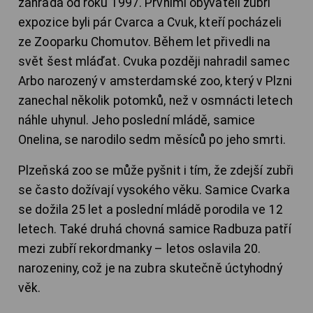
zahrada od roku 1997. Prvními obyvateli zubří
expozice byli pár Cvarca a Cvuk, kteří pocházeli
ze Zooparku Chomutov. Během let přivedli na
svět šest mláďat. Cvuka později nahradil samec
Arbo narozený v amsterdamské zoo, který v Plzni
zanechal několik potomků, než v osmnácti letech
náhle uhynul. Jeho poslední mládě, samice
Onelina, se narodilo sedm měsíců po jeho smrti.
Plzeňská zoo se může pyšnit i tím, že zdejší zubři
se často dožívají vysokého věku. Samice Cvarka
se dožila 25 let a poslední mládě porodila ve 12
letech. Také druhá chovná samice Radbuza patří
mezi zubří rekordmanky – letos oslavila 20.
narozeniny, což je na zubra skutečně úctyhodný
věk.