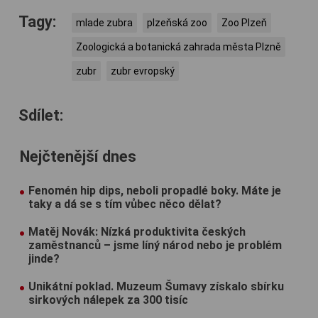
Tagy:
mlade zubra
plzeňská zoo
Zoo Plzeň
Zoologická a botanická zahrada města Plzně
zubr
zubr evropský
Sdílet:
Nejčtenější dnes
Fenomén hip dips, neboli propadlé boky. Máte je
taky a dá se s tím vůbec něco dělat?
Matěj Novák: Nízká produktivita českých
zaměstnanců – jsme líný národ nebo je problém
jinde?
Unikátní poklad. Muzeum Šumavy získalo sbírku
sirkových nálepek za 300 tisíc