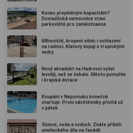
Konec přeplněným kapacitám?
Domažlická nemocnice staví
parkoviště pro zaměstnance
Mlhoviště, kropení silnic i ochlazení
na radnici. Klatovy bojují s tropickými
vedry
Nový akvadukt na Hadrovci vyšel
levněji, než se čekalo. Městu pomohla
i krajská dotace
Koupání v Nepomuku konečně
startuje. První návštěvníky přivítá už
v pátek
Slunce, voda a vzduch. Znáte příběh
uměleckého díla na fasádě