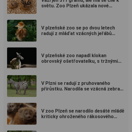
Váží jen 311 gramů, ale má se čile k
světu. Zoo Plzeň ukázala nové...
V plzeňské zoo se po dvou letech
radují z mláďat vzácných jeřábů...
V plzeňské zoo napadl klokan
obrovský ošetřovatelku, s tržnými...
V Plzni se radují z pruhovaného
přírůstku. Narodila se vzácná zebra...
V zoo Plzeň se narodilo desáté mládě
kriticky ohroženého rákosového...