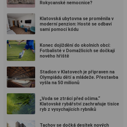
Rokycanské nemocnice?
Klatovská ubytovna se proměnila v
moderní penzion: Hosté se odbaví
sami pomocí kódu
Konec dojíždění do okolních obcí:
Fotbalisté v Domažlicích se dočkají
nového hřiště
Stadion v Klatovech je připraven na
Olympiádu dětí a mládeže. Přestavba
vyšla na 50 milionů
„Voda se ztrácí před očima.“
Klatovské rybářství zachraňuje tisíce
ryb z vysychajících rybníků
Tachov se dočká desítek nových