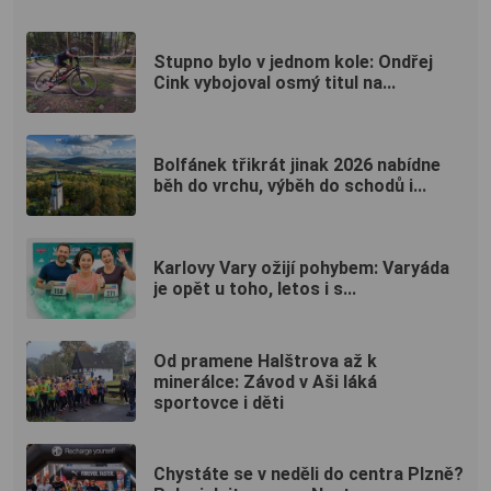
Stupno bylo v jednom kole: Ondřej
Cink vybojoval osmý titul na...
Bolfánek třikrát jinak 2026 nabídne
běh do vrchu, výběh do schodů i...
Karlovy Vary ožijí pohybem: Varyáda
je opět u toho, letos i s...
Od pramene Halštrova až k
minerálce: Závod v Aši láká
sportovce i děti
Chystáte se v neděli do centra Plzně?