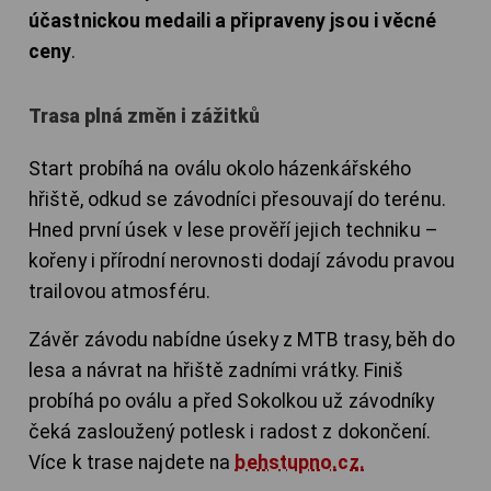
účastnickou medaili
a připraveny jsou i věcné
ceny
.
Trasa plná změn i zážitků
Start probíhá na oválu okolo házenkářského
hřiště, odkud se závodníci přesouvají do terénu.
Hned první úsek v lese prověří jejich techniku –
kořeny i přírodní nerovnosti dodají závodu pravou
trailovou atmosféru.
Závěr závodu nabídne úseky z MTB trasy, běh do
lesa a návrat na hřiště zadními vrátky. Finiš
probíhá po oválu a před Sokolkou už závodníky
čeká zasloužený potlesk i radost z dokončení.
Více k trase najdete na
behstupno.cz.