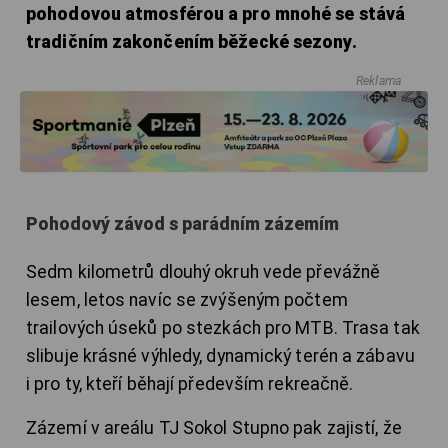
pohodovou atmosférou a pro mnohé se stává
tradičním zakončením běžecké sezony.
Reklama
Pohodový závod s parádním zázemím
Sedm kilometrů dlouhý okruh vede převážně
lesem, letos navíc se zvýšeným počtem
trailových úseků po stezkách pro MTB. Trasa tak
slibuje krásné výhledy, dynamický terén a zábavu
i pro ty, kteří běhají především rekreačně.
Zázemí v areálu TJ Sokol Stupno pak zajistí, že