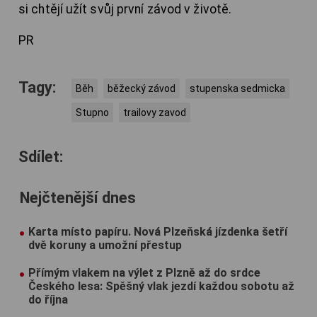
si chtějí užít svůj první závod v životě.
PR
Tagy:
Běh
běžecký závod
stupenska sedmicka
Stupno
trailovy zavod
Sdílet:
Nejčtenější dnes
Karta místo papíru. Nová Plzeňská jízdenka šetří
dvě koruny a umožní přestup
Přímým vlakem na výlet z Plzně až do srdce
Českého lesa: Spěšný vlak jezdí každou sobotu až
do října