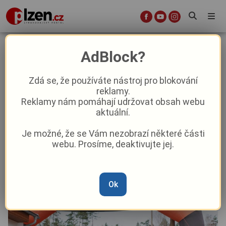
Stupenská sedmička zve na pátý
AdBlock?
ročník. Trailový závod plný
atmosféry, přátel a radosti z
Zdá se, že používáte nástroj pro blokování
reklamy.
pohybu
Reklamy nám pomáhají udržovat obsah webu
aktuální.
Aktuality
Sport
Aktuálně
Z kraje
Je možné, že se Vám nezobrazí některé části
webu. Prosíme, deaktivujte jej.
Od
Anna Raková
–
18. 11. 2025
|
12:56
Ok