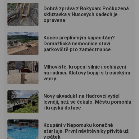
Dobrá zpráva z Rokycan: Poškozená
skluzavka v Husových sadech je
opravena
Konec přeplněným kapacitám?
Domažlická nemocnice staví
parkoviště pro zaměstnance
Mlhoviště, kropení silnic i ochlazení
na radnici. Klatovy bojují s tropickými
vedry
Nový akvadukt na Hadrovci vyšel
levněji, než se čekalo. Městu pomohla
i krajská dotace
Koupání v Nepomuku konečně
startuje. První návštěvníky přivítá už
v pátek