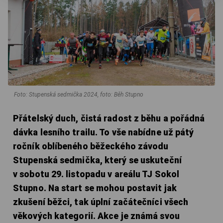
Foto: Stupenská sedmička 2024, foto: Běh Stupno
Přátelský duch, čistá radost z běhu a pořádná
dávka lesního trailu. To vše nabídne už pátý
ročník oblíbeného běžeckého závodu
Stupenská sedmička, který se uskuteční
v sobotu 29. listopadu v areálu TJ Sokol
Stupno. Na start se mohou postavit jak
zkušení běžci, tak úplní začátečníci všech
věkových kategorií. Akce je známá svou