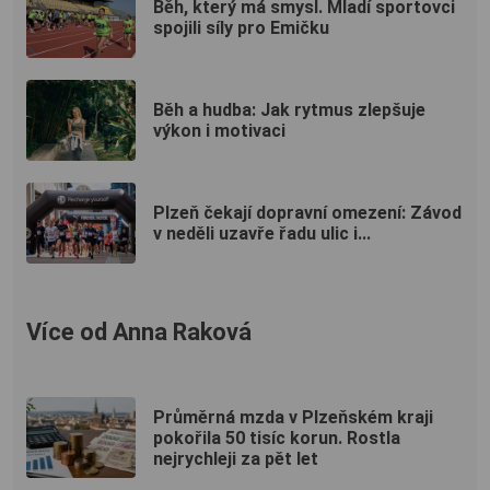
Běh, který má smysl. Mladí sportovci
spojili síly pro Emičku
Běh a hudba: Jak rytmus zlepšuje
výkon i motivaci
Plzeň čekají dopravní omezení: Závod
v neděli uzavře řadu ulic i...
Více od Anna Raková
Průměrná mzda v Plzeňském kraji
pokořila 50 tisíc korun. Rostla
nejrychleji za pět let