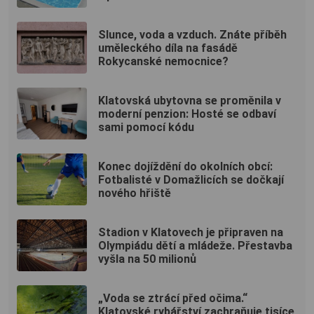
Slunce, voda a vzduch. Znáte příběh
uměleckého díla na fasádě
Rokycanské nemocnice?
Klatovská ubytovna se proměnila v
moderní penzion: Hosté se odbaví
sami pomocí kódu
Konec dojíždění do okolních obcí:
Fotbalisté v Domažlicích se dočkají
nového hřiště
Stadion v Klatovech je připraven na
Olympiádu dětí a mládeže. Přestavba
vyšla na 50 milionů
„Voda se ztrácí před očima.“
Klatovské rybářství zachraňuje tisíce