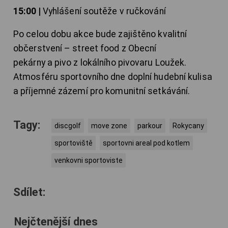
15:00 |
Vyhlášení soutěže v ručkování
Po celou dobu akce bude zajištěno kvalitní
občerstvení – street food z Obecní
pekárny a pivo z lokálního pivovaru Loužek.
Atmosféru sportovního dne doplní hudební kulisa
a příjemné zázemí pro komunitní setkávání.
Tagy:
discgolf
move zone
parkour
Rokycany
sportoviště
sportovni areal pod kotlem
venkovni sportoviste
Sdílet:
Nejčtenější dnes