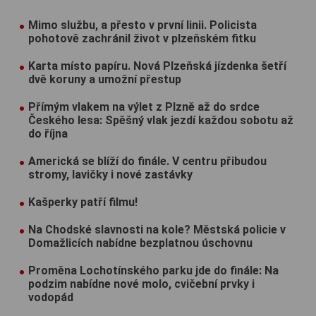
Mimo službu, a přesto v první linii. Policista
pohotově zachránil život v plzeňském fitku
Karta místo papíru. Nová Plzeňská jízdenka šetří
dvě koruny a umožní přestup
Přímým vlakem na výlet z Plzně až do srdce
Českého lesa: Spěšný vlak jezdí každou sobotu až
do října
Americká se blíží do finále. V centru přibudou
stromy, lavičky i nové zastávky
Kašperky patří filmu!
Na Chodské slavnosti na kole? Městská policie v
Domažlicích nabídne bezplatnou úschovnu
Proměna Lochotínského parku jde do finále: Na
podzim nabídne nové molo, cvičební prvky i
vodopád