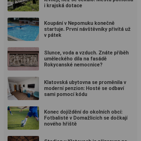
i krajská dotace
Koupání v Nepomuku konečně
startuje. První návštěvníky přivítá už
v pátek
Slunce, voda a vzduch. Znáte příběh
uměleckého díla na fasádě
Rokycanské nemocnice?
Klatovská ubytovna se proměnila v
moderní penzion: Hosté se odbaví
sami pomocí kódu
Konec dojíždění do okolních obcí:
Fotbalisté v Domažlicích se dočkají
nového hřiště