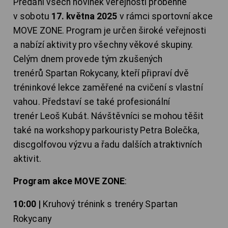
Předání všech novinek veřejnosti proběhne
v sobotu
17. května 2025
v rámci sportovní akce
MOVE ZONE. Program je určen široké veřejnosti
a nabízí aktivity pro všechny věkové skupiny.
Celým dnem provede tým zkušených
trenérů Spartan Rokycany, kteří připraví dvě
tréninkové lekce zaměřené na cvičení s vlastní
vahou. Představí se také profesionální
trenér Leoš Kubát. Návštěvníci se mohou těšit
také na workshopy parkouristy Petra Bolečka,
discgolfovou výzvu a řadu dalších atraktivních
aktivit.
Program akce MOVE ZONE
:
10:00 |
Kruhový trénink s trenéry Spartan
Rokycany