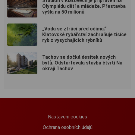
Stadion v Klatovech je připraven na
Olympiádu dětí a mládeže. Přestavba
vyšla na 50 milionů
„Voda se ztrácí před očima.“
Klatovské rybářství zachraňuje tisíce
ryb z vysychajících rybníků
Tachov se dočká desítek nových
bytů. Odstartovala stavba čtvrti Na
okraji Tachov
Nastavení cookies
Ochrana osobních údajů