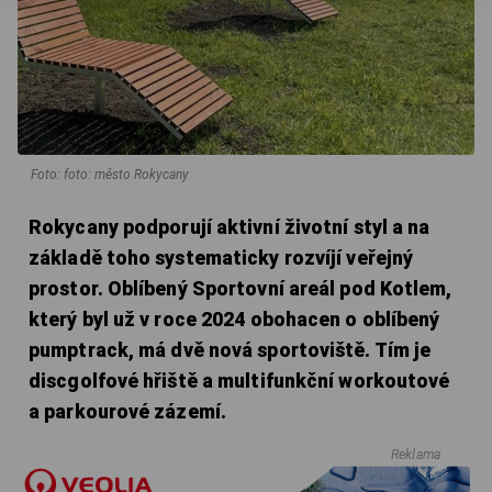
Foto: foto: město Rokycany
Rokycany podporují aktivní životní styl a na
základě toho systematicky rozvíjí veřejný
prostor. Oblíbený Sportovní areál pod Kotlem,
který byl už v roce 2024 obohacen o oblíbený
pumptrack, má dvě nová sportoviště. Tím je
discgolfové hřiště a multifunkční workoutové
a parkourové zázemí.
Reklama