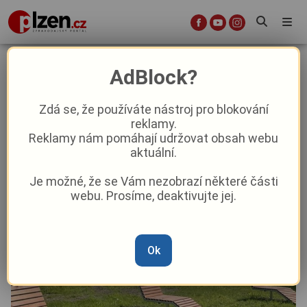
Rokycany rozšiřují Sportovní areál
AdBlock?
pod Kotlem: Discgolf, parkour i
MOVE ZONE pro všechny generace
Zdá se, že používáte nástroj pro blokování
reklamy.
Reklamy nám pomáhají udržovat obsah webu
Aktuality
Z kraje
aktuální.
Je možné, že se Vám nezobrazí některé části
Od
Anna Raková
–
14. 5. 2025
|
12:34
webu. Prosíme, deaktivujte jej.
Ok