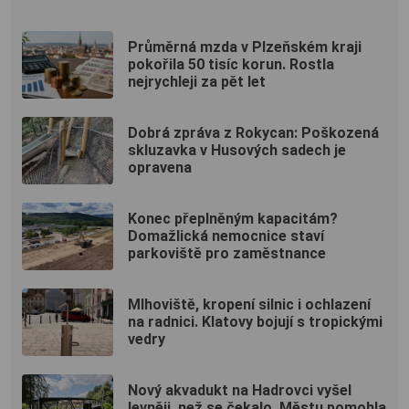
Průměrná mzda v Plzeňském kraji
pokořila 50 tisíc korun. Rostla
nejrychleji za pět let
Dobrá zpráva z Rokycan: Poškozená
skluzavka v Husových sadech je
opravena
Konec přeplněným kapacitám?
Domažlická nemocnice staví
parkoviště pro zaměstnance
Mlhoviště, kropení silnic i ochlazení
na radnici. Klatovy bojují s tropickými
vedry
Nový akvadukt na Hadrovci vyšel
levněji, než se čekalo. Městu pomohla