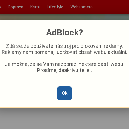
o
Doprava
Krimi
Lifestyle
Webkamera
AdBlock?
Zdá se, že používáte nástroj pro blokování reklamy.
Reklamy nám pomáhají udržovat obsah webu aktuální.
Je možné, že se Vám nezobrazí některé části webu.
Prosíme, deaktivujte jej.
 Škoda Plzeň i první odchody.
ou hrát dva obránci
Ok