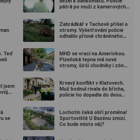
dějný
běžel k bankomatu. Policie
pátrá po muži z kamerových
záznamů
Zahrádkář v Tachově přišel o
lman
stromy. Vyšetřování policie
odhalilo přísně chráněného
viníka
é. Teď
MHD se vrací na Americkou.
elí
Plzeňská tepna má nové
stromy, širší chodníky i zónu
20 km/h
Krvavý konflikt v Klatovech.
ěl jsem
Muž bodnul rivala do břicha,
vůj...
policie ho dopadla do dvou
hodin
vá
Lochotín čeká obří proměna!
vu se
Sportoviště U Bazénu zmizí.
Co bude místo něj?