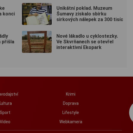
ke
Unikátní poklad. Muzeum
a konci
Šumavy získalo sbírku
sirkových nálepek za 300 tisíc
ádly
Nové lákadlo u cyklostezky.
 přišla
Ve Skvrňanech se otevřel
interaktivní Ekopark
vodajství
Krimi
Kultura
Doprava
Sport
Lifestyle
Video
Webkamera