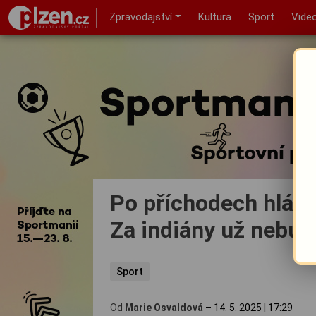
Zpravodajství
Kultura
Sport
Vide
Po příchodech hlásí
Za indiány už nebud
Sport
Od
Marie Osvaldová
–
14. 5. 2025
|
17:29