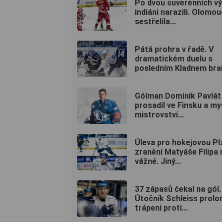
Po dvou suverénních v
indiáni narazili. Olomou
sestřelila...
Pátá prohra v řadě. V
dramatickém duelu s
posledním Kladnem bral
Gólman Dominik Pavlát
prosadil ve Finsku a my
mistrovství...
Úleva pro hokejovou Pl
zranění Matyáše Filipa 
vážné. Jiný...
37 zápasů čekal na gól.
Útočník Schleiss prolo
trápení proti...