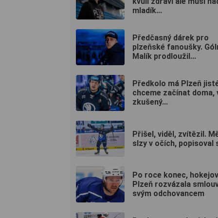
kvůli zdraví ale musí na
mladík...
Předčasný dárek pro
plzeňské fanoušky. Gó
Malík prodloužil...
Předkolo má Plzeň jist
chceme začínat doma, v
zkušený...
Přišel, viděl, zvítězil. M
slzy v očích, popisoval s
Po roce konec, hokejo
Plzeň rozvázala smlou
svým odchovancem