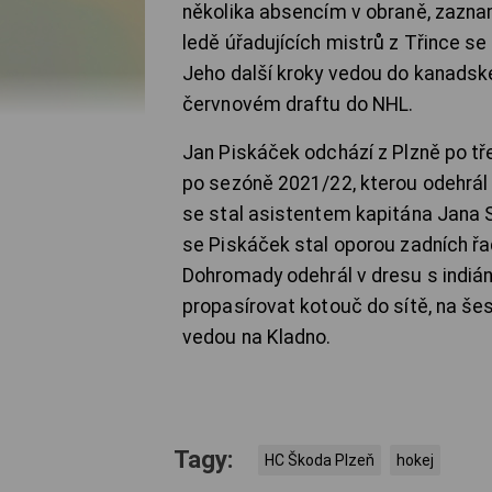
několika absencím v obraně, zaznam
ledě úřadujících mistrů z Třince s
Jeho další kroky vedou do kanadsk
červnovém draftu do NHL.
Jan Piskáček odchází z Plzně po tř
po sezóně 2021/22, kterou odehrál
se stal asistentem kapitána Jana
se Piskáček stal oporou zadních řad
Dohromady odehrál v dresu s indiá
propasírovat kotouč do sítě, na šes
vedou na Kladno.
Tagy:
HC Škoda Plzeň
hokej