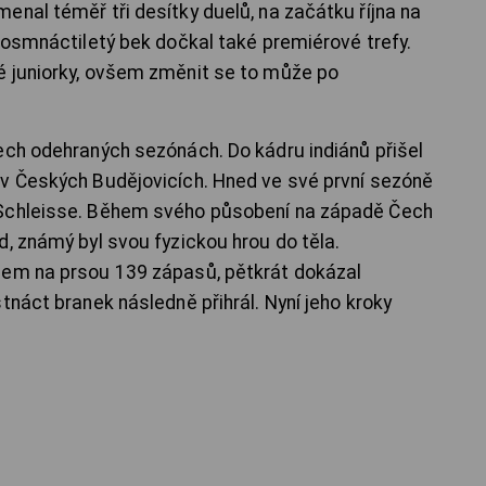
enal téměř tři desítky duelů, na začátku října na
e osmnáctiletý bek dočkal také premiérové trefy.
é juniorky, ovšem změnit se to může po
ech odehraných sezónách. Do kádru indiánů přišel
 v Českých Budějovicích. Hned ve své první sezóně
 Schleisse. Během svého působení na západě Čech
, známý byl svou fyzickou hrou do těla.
nem na prsou 139 zápasů, pětkrát dokázal
tnáct branek následně přihrál. Nyní jeho kroky