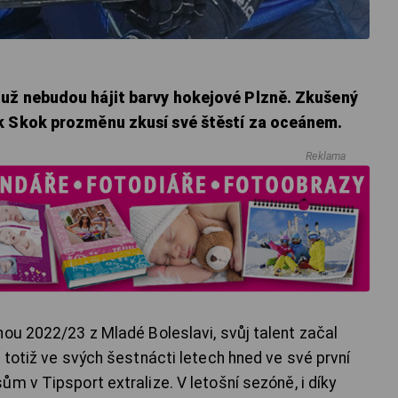
už nebudou hájit barvy hokejové Plzně. Zkušený
k Skok prozměnu zkusí své štěstí za oceánem.
Reklama
nou 2022/23 z Mladé Boleslavi, svůj talent začal
 totiž ve svých šestnácti letech hned ve své první
m v Tipsport extralize. V letošní sezóně, i díky