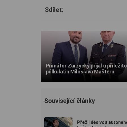
Sdílet:
Primátor Zarzycký přijal u příležito
půlkulatin Miloslava Mašteru
Související články
Přežil děsivou autoneh