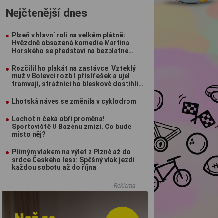
Nejčtenější dnes
Plzeň v hlavní roli na velkém plátně:
Hvězdně obsazená komedie Martina
Horského se představí na bezplatné
projekci na Lochotíně
Rozčílil ho plakát na zastávce: Vzteklý
muž v Bolevci rozbil přístřešek a ujel
tramvají, strážníci ho bleskově dostihli
(VIDEO)
Lhotská náves se změnila v cyklodrom
Lochotín čeká obří proměna!
Sportoviště U Bazénu zmizí. Co bude
místo něj?
Přímým vlakem na výlet z Plzně až do
srdce Českého lesa: Spěšný vlak jezdí
každou sobotu až do října
Reklama