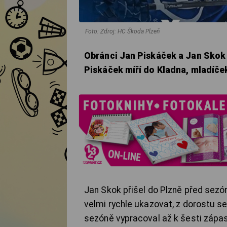
Foto: Zdroj: HC Škoda Plzeň
Obránci Jan Piskáček a Jan Skok 
Piskáček míří do Kladna, mladíče
Jan Skok přišel do Plzně před sezó
velmi rychle ukazovat, z dorostu se
sezóně vypracoval až k šesti zápasů