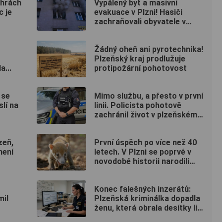
ýhrách
Vypálený byt a masivní
c je
evakuace v Plzni! Hasiči
zachraňovali obyvatele v
maskách
Žádný oheň ani pyrotechnika!
Plzeňský kraj prodlužuje
a...
protipožární pohotovost
 se
Mimo službu, a přesto v první
slí na
linii. Policista pohotově
zachránil život v plzeňském
fitku
zeň,
První úspěch po více než 40
není
letech. V Plzni se poprvé v
novodobé historii narodili
nosálové bělohubí
Konec falešných inzerátů:
mil
Plzeňská kriminálka dopadla
ženu, která obrala desítky lidí
po celé republice