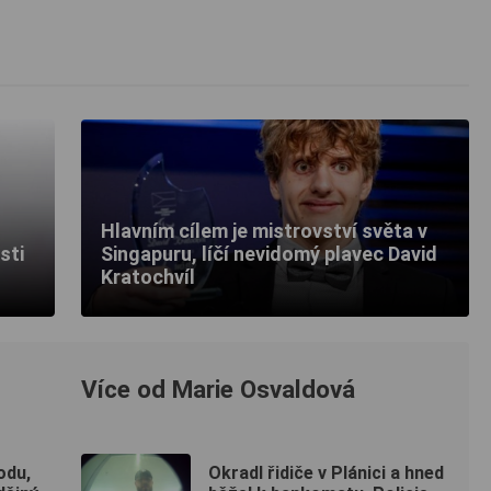
Hlavním cílem je mistrovství světa v
sti
Singapuru, líčí nevidomý plavec David
Kratochvíl
Více od Marie Osvaldová
odu,
Okradl řidiče v Plánici a hned