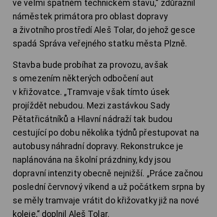
ve velmi špatném technickém stavu,“ zdůraznil
náměstek primátora pro oblast dopravy
a životního prostředí Aleš Tolar, do jehož gesce
spadá Správa veřejného statku města Plzně.
Stavba bude probíhat za provozu, avšak
s omezením některých odbočení aut
v křižovatce. „Tramvaje však tímto úsek
projíždět nebudou. Mezi zastávkou Sady
Pětatřicátníků a Hlavní nádraží tak budou
cestující po dobu několika týdnů přestupovat na
autobusy náhradní dopravy. Rekonstrukce je
naplánována na školní prázdniny, kdy jsou
dopravní intenzity obecně nejnižší. „Práce začnou
poslední červnový víkend a už počátkem srpna by
se měly tramvaje vrátit do křižovatky již na nové
koleje,“ doplnil Aleš Tolar.