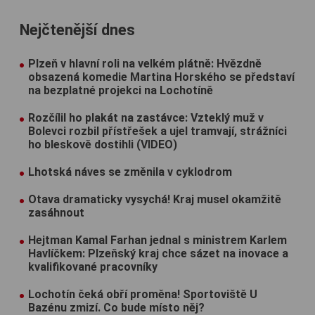
Nejčtenější dnes
Plzeň v hlavní roli na velkém plátně: Hvězdně
obsazená komedie Martina Horského se představí
na bezplatné projekci na Lochotíně
Rozčílil ho plakát na zastávce: Vzteklý muž v
Bolevci rozbil přístřešek a ujel tramvají, strážníci
ho bleskově dostihli (VIDEO)
Lhotská náves se změnila v cyklodrom
Otava dramaticky vysychá! Kraj musel okamžitě
zasáhnout
Hejtman Kamal Farhan jednal s ministrem Karlem
Havlíčkem: Plzeňský kraj chce sázet na inovace a
kvalifikované pracovníky
Lochotín čeká obří proměna! Sportoviště U
Bazénu zmizí. Co bude místo něj?