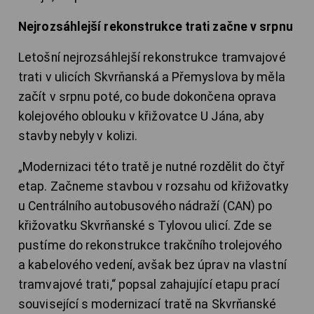
Nejrozsáhlejší rekonstrukce trati začne v srpnu
Letošní nejrozsáhlejší rekonstrukce tramvajové
trati v ulicích Skvrňanská a Přemyslova by měla
začít v srpnu poté, co bude dokončena oprava
kolejového oblouku v křižovatce U Jána, aby
stavby nebyly v kolizi.
„Modernizaci této tratě je nutné rozdělit do čtyř
etap. Začneme stavbou v rozsahu od křižovatky
u Centrálního autobusového nádraží (CAN) po
křižovatku Skvrňanské s Tylovou ulicí. Zde se
pustíme do rekonstrukce trakčního trolejového
a kabelového vedení, avšak bez úprav na vlastní
tramvajové trati,“ popsal zahajující etapu prací
související s modernizací tratě na Skvrňanské