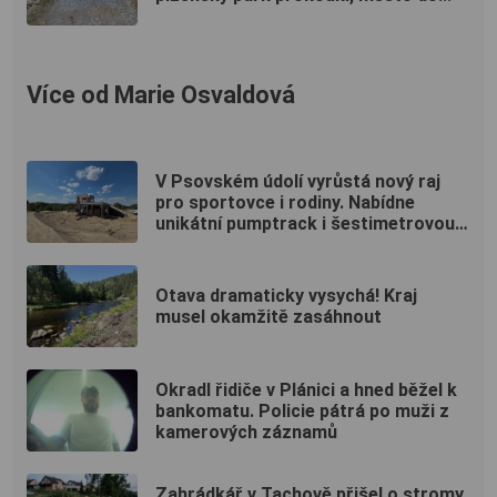
Více od Marie Osvaldová
V Psovském údolí vyrůstá nový raj
pro sportovce i rodiny. Nabídne
unikátní pumptrack i šestimetrovou
vyhlídku
Otava dramaticky vysychá! Kraj
musel okamžitě zasáhnout
Okradl řidiče v Plánici a hned běžel k
bankomatu. Policie pátrá po muži z
kamerových záznamů
Zahrádkář v Tachově přišel o stromy.