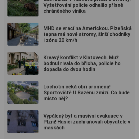
Vyšetřování policie odhalilo přísně
chráněného viníka
MHD se vrací na Americkou. Plzeňská
tepna má nové stromy, širší chodníky
i zónu 20 km/h
Krvavý konflikt v Klatovech. Muž
bodnul rivala do břicha, policie ho
dopadla do dvou hodin
Lochotín čeká obří proměna!
Sportoviště U Bazénu zmizí. Co bude
místo něj?
Vypálený byt a masivní evakuace v
Plzni! Hasiči zachraňovali obyvatele v
maskách