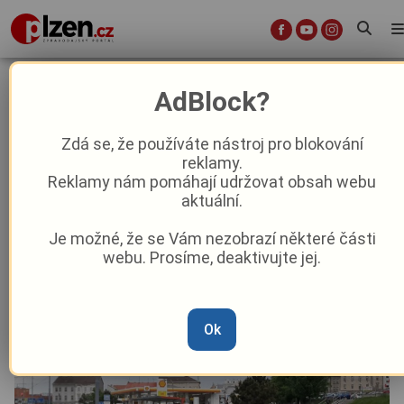
Komplikace pro cestující.
AdBlock?
Tramvajovou trať ve Skvrňanské a
Přemyslově ulici i v křižovatce U
Zdá se, že používáte nástroj pro blokování
reklamy.
Jána čeká rekonstrukce
Reklamy nám pomáhají udržovat obsah webu
aktuální.
Z Plzně
Je možné, že se Vám nezobrazí některé části
webu. Prosíme, deaktivujte jej.
Od
Marie Osvaldová
–
28. 5. 2025
|
13:28
Ok