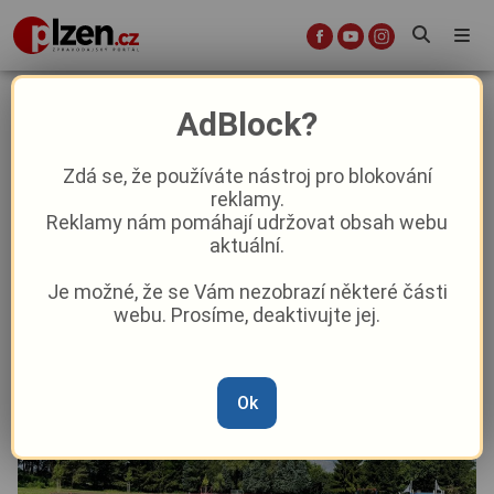
Plovárna ve Starém Plzenci se
AdBlock?
mění k nepoznání: Sezónu zahájí v
novém a s čistou vodou
Zdá se, že používáte nástroj pro blokování
reklamy.
Reklamy nám pomáhají udržovat obsah webu
Aktuality
Aktuálně
Z kraje
aktuální.
Je možné, že se Vám nezobrazí některé části
Od
Anna Raková
–
13. 5.
|
14:26
webu. Prosíme, deaktivujte jej.
Ok