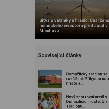
Bitva o větrníky u hranic: Češi žen
německého investora před soud v
Mnichově
Související články
Domažlický stadion se
rozšíření: Přibydou šat
hřiště a...
Nový sportovní areál v
Domažlicích roste: U z
stadionu...