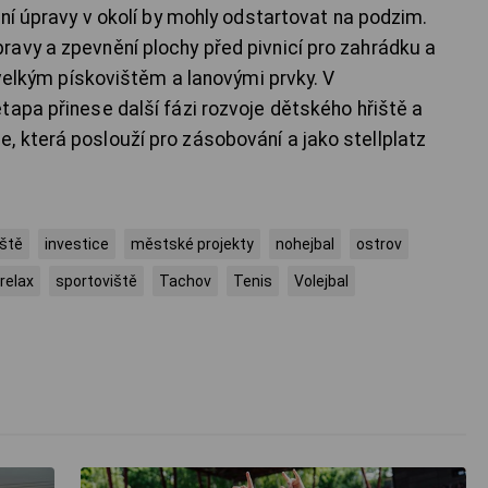
nní úpravy v okolí by mohly odstartovat na podzim.
avy a zpevnění plochy před pivnicí pro zahrádku a
s velkým pískovištěm a lanovými prvky. V
tapa přinese další fázi rozvoje dětského hřiště a
 která poslouží pro zásobování a jako stellplatz
iště
investice
městské projekty
nohejbal
ostrov
relax
sportoviště
Tachov
Tenis
Volejbal