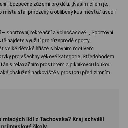
leni i bezpečné zázemí pro děti. „Naším cílem je,
 místa stal přirozený a oblíbený kus města,“ uvedli
í – sportovní, rekreační a volnočasové. „ Sportovní
tě najdete využití pro různorodé sporty.
t velké dětské hřiště s hlavním motivem
 prvky pro všechny věkové kategorie. Středobodem
ltán s relaxačním prostorem a piknikovou loukou
také obslužné parkoviště v prostoru před zimním
 mladých lidí z Tachovska? Kraj schválil
 průmyslové školy