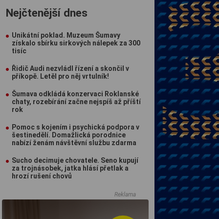
Nejčtenější dnes
Unikátní poklad. Muzeum Šumavy
získalo sbírku sirkových nálepek za 300
tisíc
Řidič Audi nezvládl řízení a skončil v
příkopě. Letěl pro něj vrtulník!
Šumava odkládá konzervaci Roklanské
chaty, rozebírání začne nejspíš až příští
rok
Pomoc s kojením i psychická podpora v
šestinedělí. Domažlická porodnice
nabízí ženám návštěvní službu zdarma
Sucho decimuje chovatele. Seno kupují
za trojnásobek, jatka hlásí přetlak a
hrozí rušení chovů
Reklama