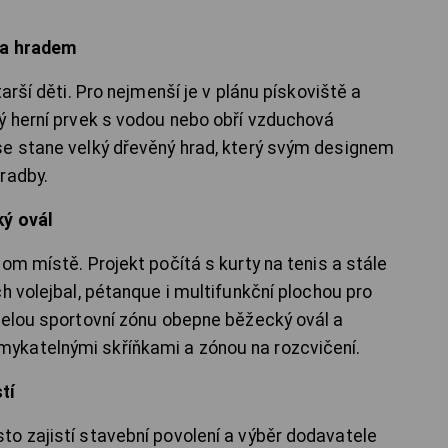
y a hradem
arší děti. Pro nejmenší je v plánu pískoviště a
ý herní prvek s vodou nebo obří vzduchová
se stane velký dřevěný hrad, který svým designem
radby.
ký ovál
om místě. Projekt počítá s kurty na tenis a stále
h volejbal, pétanque i multifunkční plochou pro
Celou sportovní zónu obepne běžecký ovál a
ykatelnými skříňkami a zónou na rozcvičení.
tí
o zajistí stavební povolení a výběr dodavatele