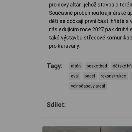
pro nový altán, jehož stavba a teré
Současně proběhnou krajinářské úpr
děti se dočkají první části hřiště 
následujícím roce 2027 pak druhá e
také výstavbu středové komunikace,
pro karavany.
Tagy:
altán
basketbad
dětské hř
ovál
padel
rekonstrukce
volnočasový areál
Sdílet: