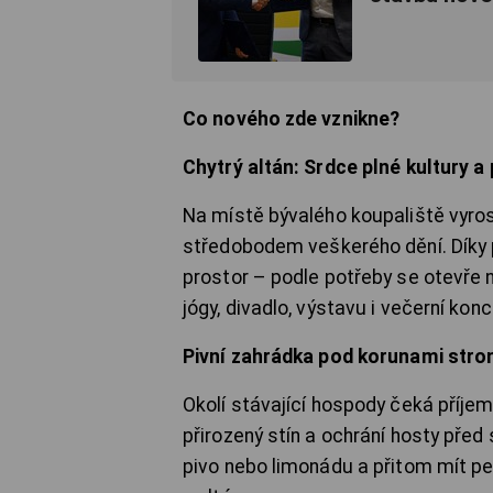
Co nového zde vznikne?
Chytrý altán: Srdce plné kultury a
Na místě bývalého koupaliště vyros
středobodem veškerého dění. Díky
prostor – podle potřeby se otevře 
jógy, divadlo, výstavu i večerní konc
Pivní zahrádka pod korunami str
Okolí stávající hospody čeká příj
přirozený stín a ochrání hosty před
pivo nebo limonádu a přitom mít pe