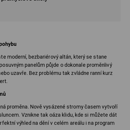
 pohybu
te moderní, bezbariérový altán, který se stane
 posuvným panelům půjde o dokonale proměnlivý
nebo uzavře. Bez problému tak zvládne ranní kurz
ert.
omů
emná proměna. Nově vysázené stromy časem vytvoří
 sluncem. Vznikne tak oáza klidu, kde si můžete dát
rfektní výhled na dění v celém areálu i na program