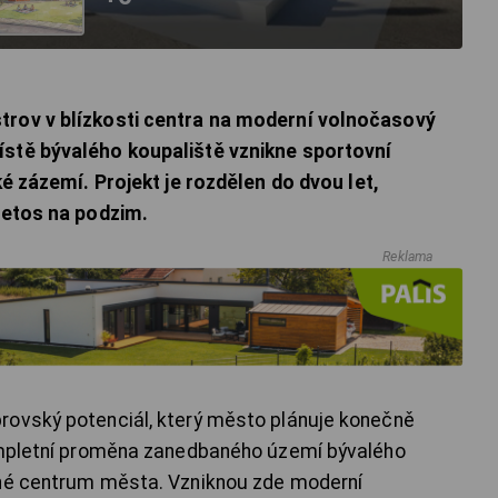
trov v blízkosti centra na moderní volnočasový
ístě bývalého koupaliště vznikne sportovní
ké zázemí. Projekt je rozdělen do dvou let,
 letos na podzim.
Reklama
rovský potenciál, který město plánuje konečně
kompletní proměna zanedbaného území bývalého
ané centrum města. Vzniknou zde moderní