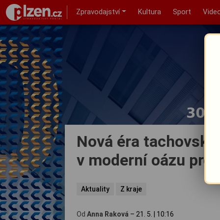
Zpravodajství
Kultura
Sport
Vide
Nová éra tachovskéh
v moderní oázu pro s
Aktuality
Z kraje
Od
Anna Raková
–
21. 5.
|
10:16