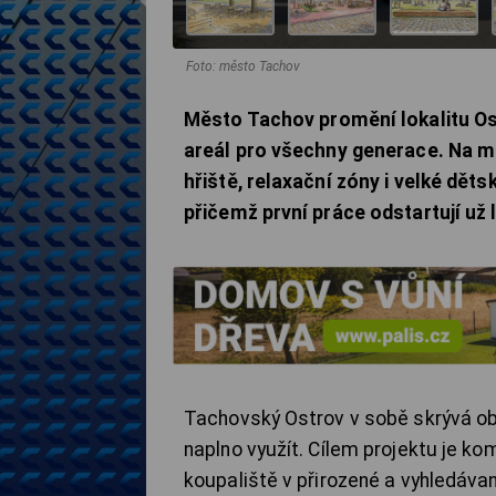
Foto: město Tachov
Město Tachov promění lokalitu Os
areál pro všechny generace. Na m
hřiště, relaxační zóny i velké děts
přičemž první práce odstartují už
Tachovský Ostrov v sobě skrývá ob
naplno využít. Cílem projektu je 
koupaliště v přirozené a vyhledáv