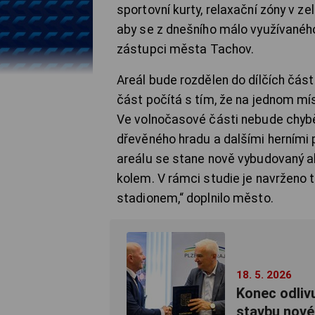
sportovní kurty, relaxační zóny v ze
aby se z dnešního málo využívaného
zástupci města Tachov.
Areál bude rozdělen do dílčích část
část počítá s tím, že na jednom mís
Ve volnočasové části nebude chybě
dřevěného hradu a dalšími herními
areálu se stane nově vybudovaný a
kolem. V rámci studie je navrženo 
stadionem,“ doplnilo město.
18. 5. 2026
Konec odlivu
stavbu nové