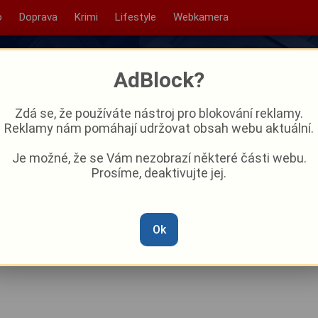
o
Doprava
Krimi
Lifestyle
Webkamera
AdBlock?
Zdá se, že používáte nástroj pro blokování reklamy.
Reklamy nám pomáhají udržovat obsah webu aktuální.
Je možné, že se Vám nezobrazí některé části webu.
Prosíme, deaktivujte jej.
o Ostrova: Areál se promění
port, rodiny i kulturu
Ok