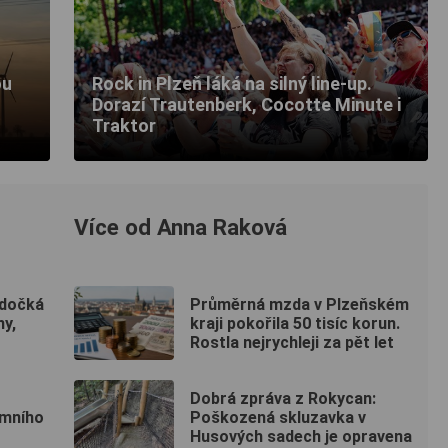
ou
Rock in Plzeň láká na silný line-up.
Dorazí Trautenberk, Cocotte Minute i
Traktor
Více od Anna Raková
 dočká
Průměrná mzda v Plzeňském
ny,
kraji pokořila 50 tisíc korun.
Rostla nejrychleji za pět let
Dobrá zpráva z Rokycan:
imního
Poškozená skluzavka v
Husových sadech je opravena