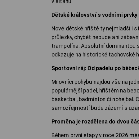
v altánu.
Dětské království s vodními prvk
Nové dětské hřiště ty nejmladší i st
průlezky, chybět nebude ani zábavn
trampolína. Absolutní dominantou 
odkazuje na historické tachovské h
Sportovní ráj: Od padelu po běžec
Milovníci pohybu najdou vše na jedn
populárnější padel, hřištěm na beac
basketbal, badminton či nohejbal. 
samozřejmostí bude zázemí s uzam
Proměna je rozdělena do dvou čás
Během první etapy v roce 2026 měst