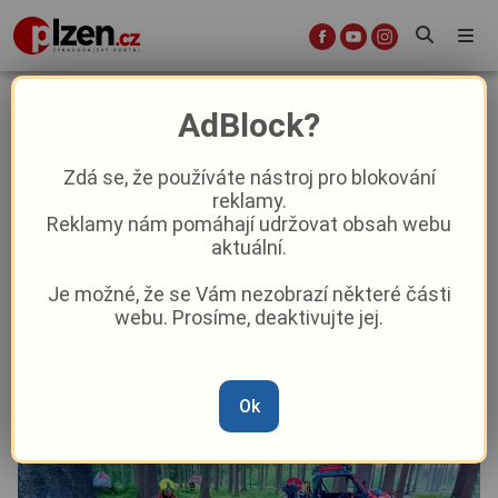
Nezodpovědní turisté v Brdech:
AdBlock?
Nedohašené ohniště zapálilo lesní
hrabanku u Strašic, hasiči našli i
Zdá se, že používáte nástroj pro blokování
reklamy.
hromadu odpadků
Reklamy nám pomáhají udržovat obsah webu
aktuální.
Aktuality
Krimi
Z kraje
Je možné, že se Vám nezobrazí některé části
webu. Prosíme, deaktivujte jej.
Od
Pavel Žižka
–
4. 7.
|
08:43
Ok