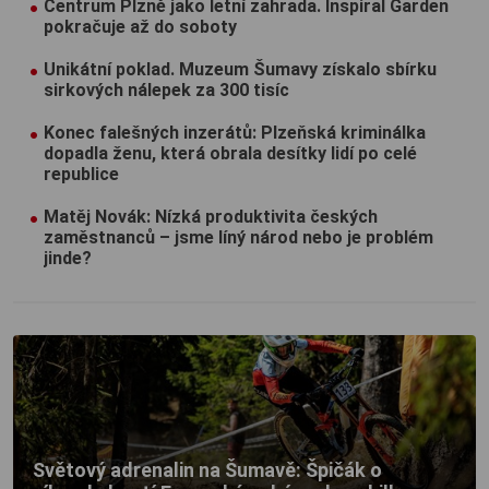
Centrum Plzně jako letní zahrada. Inspiral Garden
pokračuje až do soboty
Unikátní poklad. Muzeum Šumavy získalo sbírku
sirkových nálepek za 300 tisíc
Konec falešných inzerátů: Plzeňská kriminálka
dopadla ženu, která obrala desítky lidí po celé
republice
Matěj Novák: Nízká produktivita českých
zaměstnanců – jsme líný národ nebo je problém
jinde?
Světový adrenalin na Šumavě: Špičák o