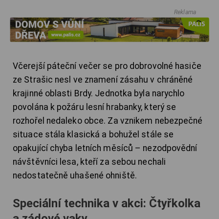
Reklama
Včerejší páteční večer se pro dobrovolné hasiče
ze Strašic nesl ve znamení zásahu v chráněné
krajinné oblasti Brdy. Jednotka byla narychlo
povolána k požáru lesní hrabanky, který se
rozhořel nedaleko obce. Za vznikem nebezpečné
situace stála klasická a bohužel stále se
opakující chyba letních měsíců – nezodpovědní
návštěvníci lesa, kteří za sebou nechali
nedostatečně uhašené ohniště.
Speciální technika v akci: Čtyřkolka
a zádové vaky