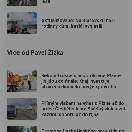
lesů
Aktualizováno: Na Klatovsku hoří
rodinný dům, hasiči vyhlásili...
Více od Pavel Žižka
Rekonstrukce silnic v okrese Plzeň-
jih jdou do finále. Kraj investuje
stovky milionů do nových povrchů i
moderních technologií
Přímým vlakem na výlet z Plzně až do
srdce Českého lesa: Spěšný vlak jezdí
každou sobotu až do října
Proměna Lochotínského parku jde do