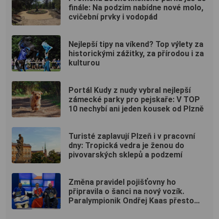
finále: Na podzim nabídne nové molo,
cvičební prvky i vodopád
Nejlepší tipy na víkend? Top výlety za
historickými zážitky, za přírodou i za
kulturou
Portál Kudy z nudy vybral nejlepší
zámecké parky pro pejskaře: V TOP
10 nechybí ani jeden kousek od Plzně
Turisté zaplavují Plzeň i v pracovní
dny: Tropická vedra je ženou do
pivovarských sklepů a podzemí
Změna pravidel pojišťovny ho
připravila o šanci na nový vozík.
Paralympionik Ondřej Kaas přesto
bojuje o soběstačnost