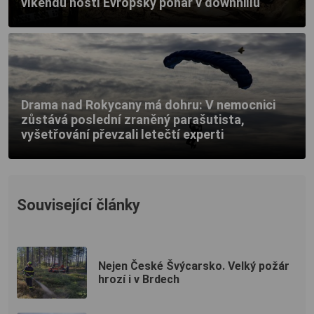
víkendu hostí Evropský pohár v downhillu
Drama nad Rokycany má dohru: V nemocnici
zůstává poslední zraněný parašutista,
vyšetřování převzali letečtí experti
Související články
Nejen České Švýcarsko. Velký požár
hrozí i v Brdech