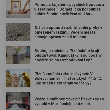
Pomoc s kojením i psychická podpora
v šestinedělí. Domažlická porodnice
nabízí ženám návštěvní službu
zdarma
Stříbro spouští rozbité vodní prvky v
omezeném režimu: Vedení města
plánuje opravu za 10 milionů
Souboj o radnice v Plzeňském kraji
odstartoval: Kandidátky jsou podány,
podílíte se na rozhodování i vy?
(ANKETA)
Plzeň zasáhla rekordní výheň: V
Bolevci naměřili historických 41,5 °C.
Jak snášíte extrémní vedra vy?
(ANKETA)
Vedro a sněhové závěje? Právě tak to
vypadá v Mariánských Lázních