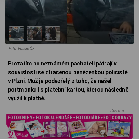
Foto: Policie ČR
Prozatím po neznámém pachateli pátrají v
souvislosti se ztracenou peněženkou policisté
v Plzni. Muž je podezřelý z toho, že našel
portmonku i s platební kartou, kterou následně
využil k platbě.
Reklama