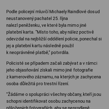
Podle policejní mluvčí Michaely Raindlové dosud
neustanovený pachatel 25. října
nalezl peněženku, ve které byla mimo jiné
platební karta. "Místo toho, aby nález poctivě
odevzdal na nejbližší oddělení policie, ponechal si
jej a platební kartu následně použil
k neoprávněné platbě," potvrdila.
Policisté se případem začali zabývat a v rámci
jeho objasňování získali mimo jiné fotografie
z kamerového záznamu, na kterých je zachycena
osoba důležitá pro trestní řízení.
"Žádáme o spolupráci všechny občany, kteří jsou
schopni identifikovat osobu zachycenou na
přiložených fotografiích, aby se neprodleně