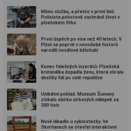
Mimo službu, a přesto v první linii.
Policista pohotově zachránil život v
plzeňském fitku
První úspěch po více než 40 letech. V
Plzni se poprvé v novodobé historii
narodili nosálové bělohubí
Konec falešných inzerátů: Plzeňská
kriminálka dopadla ženu, která obrala
desítky lidí po celé republice
Unikátní poklad. Muzeum Šumavy
získalo sbírku sirkových nálepek za
300 tisíc
Nové lákadlo u cyklostezky. Ve
Skvrňanech se otevřel interaktivní