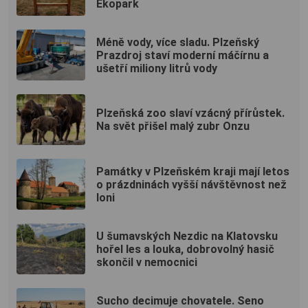
Ekopark
Méně vody, více sladu. Plzeňský
Prazdroj staví moderní máčírnu a
ušetří miliony litrů vody
Plzeňská zoo slaví vzácný přírůstek.
Na svět přišel malý zubr Onzu
Památky v Plzeňském kraji mají letos
o prázdninách vyšší návštěvnost než
loni
U šumavských Nezdic na Klatovsku
hořel les a louka, dobrovolný hasič
skončil v nemocnici
Sucho decimuje chovatele. Seno