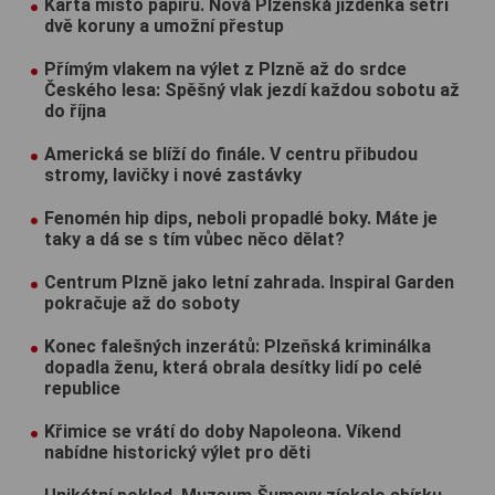
Karta místo papíru. Nová Plzeňská jízdenka šetří
dvě koruny a umožní přestup
Přímým vlakem na výlet z Plzně až do srdce
Českého lesa: Spěšný vlak jezdí každou sobotu až
do října
Americká se blíží do finále. V centru přibudou
stromy, lavičky i nové zastávky
Fenomén hip dips, neboli propadlé boky. Máte je
taky a dá se s tím vůbec něco dělat?
Centrum Plzně jako letní zahrada. Inspiral Garden
pokračuje až do soboty
Konec falešných inzerátů: Plzeňská kriminálka
dopadla ženu, která obrala desítky lidí po celé
republice
Křimice se vrátí do doby Napoleona. Víkend
nabídne historický výlet pro děti