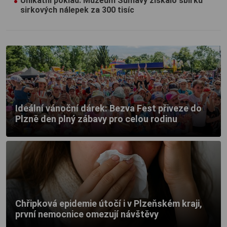
Unikátní poklad. Muzeum Šumavy získalo sbírku
sirkových nálepek za 300 tisíc
Ideální vánoční dárek: Bezva Fest přiveze do
Plzně den plný zábavy pro celou rodinu
Chřipková epidemie útočí i v Plzeňském kraji,
první nemocnice omezují návštěvy