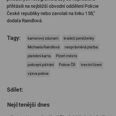
přihlásili na nejbližší obvodní oddělení Policie
České republiky nebo zavolali na linku 158,"
dodala Raindlová.
Tagy:
kamerový záznam
krádež peněženky
Michaela Raindlová
neoprávněná platba
platební karta
Plzeň město
policejní pátrání
Policie ČR
trestní řízení
výzva policie
Sdílet:
Nejčtenější dnes