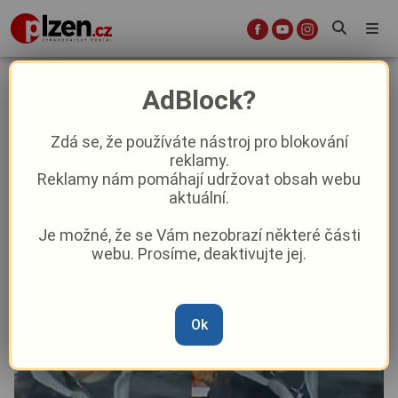
Nalezl peněženku s kartou, nechal
AdBlock?
si ji a vybíral z bankomatu. Policisté
pátrají po muži na fotce!
Zdá se, že používáte nástroj pro blokování
reklamy.
Reklamy nám pomáhají udržovat obsah webu
Aktuality
Krimi
Aktuálně
aktuální.
Je možné, že se Vám nezobrazí některé části
Od
Marie Osvaldová
–
16. 12. 2025
|
09:39
webu. Prosíme, deaktivujte jej.
Ok