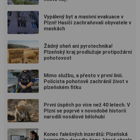
Vypálený byt a masivní evakuace v
Plzni! Hasiči zachraňovali obyvatele v
maskách
Žádný oheň ani pyrotechnika!
Plzeňský kraj prodlužuje protipožární
pohotovost
Mimo službu, a přesto v první linii.
Policista pohotově zachránil život v
plzeňském fitku
První úspěch po více než 40 letech. V
Plzni se poprvé v novodobé historii
narodili nosálové bělohubí
Konec falešných inzerátů: Plzeňská