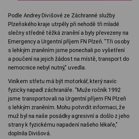
Podle Andrey Divišové ze Záchranné služby
Plzeňského kraje utrpěly při nehodě tři mladé
slečny středně těžká zranění a byly převezeny na
Emergency a Urgentní příjem FN Plzeň. "Tři osoby
s lehkým zraněním jsme ponechali po vyšetření
a poučení na jejich žádost na místě, transport do
nemocnice nebyl nutný," uvedla.
Viníkem střetu má být motorkář, který navíc
fyzicky napadl záchranáře. "Muže ročník 1992
jsme transportovali na Urgentní příjem FN Plzeň
s lehkým zraněním. Mohu potvrdit informaci, že
muž byl na naše posádky agresivní a došlo z jeho
strany k fyzickému napadení našeho lékaře,"
doplnila Divišová.