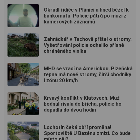
Okradl řidiče v Plánici a hned běžel k
bankomatu. Policie pátrá po muži z
kamerových záznamů
Zahrádkář v Tachově přišel o stromy.
Vyšetřování policie odhalilo přísně
chráněného viníka
MHD se vrací na Americkou. Plzeňská
tepna má nové stromy, širší chodníky
i zónu 20 km/h
Krvavý konflikt v Klatovech. Muž
bodnul rivala do břicha, policie ho
dopadla do dvou hodin
Lochotín čeká obří proměna!
Sportoviště U Bazénu zmizí. Co bude
místo něj?