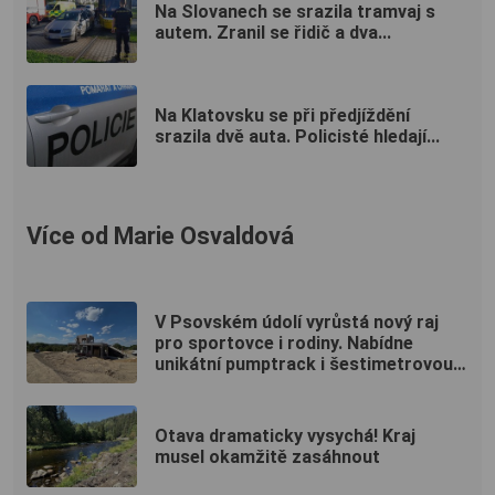
Na Slovanech se srazila tramvaj s
autem. Zranil se řidič a dva...
Na Klatovsku se při předjíždění
srazila dvě auta. Policisté hledají...
Více od Marie Osvaldová
V Psovském údolí vyrůstá nový raj
pro sportovce i rodiny. Nabídne
unikátní pumptrack i šestimetrovou
vyhlídku
Otava dramaticky vysychá! Kraj
musel okamžitě zasáhnout