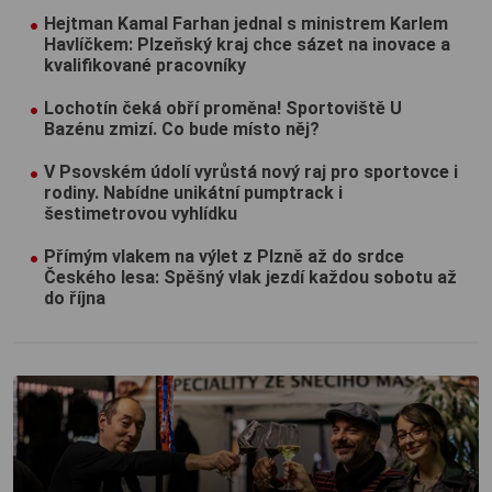
Hejtman Kamal Farhan jednal s ministrem Karlem
Havlíčkem: Plzeňský kraj chce sázet na inovace a
kvalifikované pracovníky
Lochotín čeká obří proměna! Sportoviště U
Bazénu zmizí. Co bude místo něj?
V Psovském údolí vyrůstá nový raj pro sportovce i
rodiny. Nabídne unikátní pumptrack i
šestimetrovou vyhlídku
Přímým vlakem na výlet z Plzně až do srdce
Českého lesa: Spěšný vlak jezdí každou sobotu až
do října