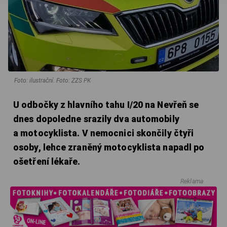
Foto: ilustrační. Foto: ZZS PK
U odbočky z hlavního tahu I/20 na Nevřeň se
dnes dopoledne srazily dva automobily
a motocyklista. V nemocnici skončily čtyři
osoby, lehce zraněný motocyklista napadl po
ošetření lékaře.
Reklama