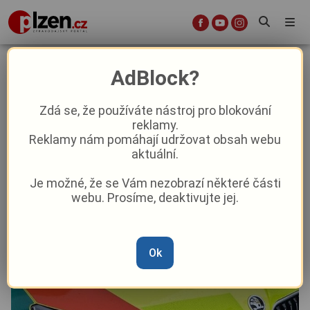
Na hlavním tahu u Plzně se srazila
AdBlock?
dvě auta s motorkářem, muž po
nehodě napadl záchranáře
Zdá se, že používáte nástroj pro blokování
reklamy.
Reklamy nám pomáhají udržovat obsah webu
Krimi
aktuální.
Je možné, že se Vám nezobrazí některé části
Od
Marie Osvaldová
–
11. 5. 2024
|
09:56
webu. Prosíme, deaktivujte jej.
Ok