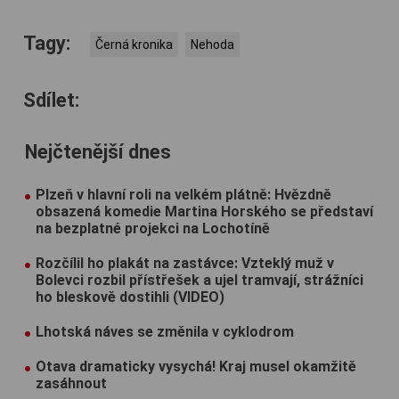
Tagy:
Černá kronika
Nehoda
Sdílet:
Nejčtenější dnes
Plzeň v hlavní roli na velkém plátně: Hvězdně
obsazená komedie Martina Horského se představí
na bezplatné projekci na Lochotíně
Rozčílil ho plakát na zastávce: Vzteklý muž v
Bolevci rozbil přístřešek a ujel tramvají, strážníci
ho bleskově dostihli (VIDEO)
Lhotská náves se změnila v cyklodrom
Otava dramaticky vysychá! Kraj musel okamžitě
zasáhnout