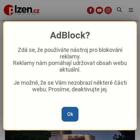
Na chvíli vypnout od festivalového
AdBlock?
ruchu? Relax zóna Karlovarského
kraje nabídne odpočinek i
Zdá se, že používáte nástroj pro blokování
reklamy.
inspirativní program
Reklamy nám pomáhají udržovat obsah webu
aktuální.
Aktuality
Kultura
Z kraje
Je možné, že se Vám nezobrazí některé části
webu. Prosíme, deaktivujte jej.
Od
David Černý
–
3. 7.
|
05:41
Ok