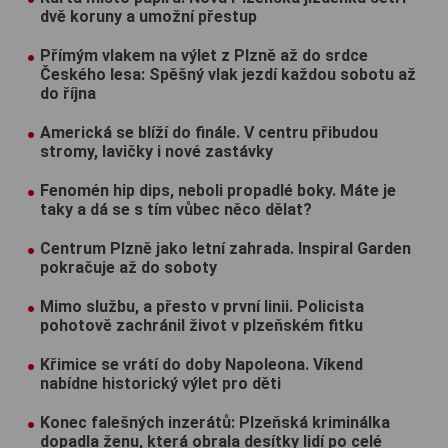
dvě koruny a umožní přestup
Přímým vlakem na výlet z Plzně až do srdce
Českého lesa: Spěšný vlak jezdí každou sobotu až
do října
Americká se blíží do finále. V centru přibudou
stromy, lavičky i nové zastávky
Fenomén hip dips, neboli propadlé boky. Máte je
taky a dá se s tím vůbec něco dělat?
Centrum Plzně jako letní zahrada. Inspiral Garden
pokračuje až do soboty
Mimo službu, a přesto v první linii. Policista
pohotově zachránil život v plzeňském fitku
Křimice se vrátí do doby Napoleona. Víkend
nabídne historický výlet pro děti
Konec falešných inzerátů: Plzeňská kriminálka
dopadla ženu, která obrala desítky lidí po celé