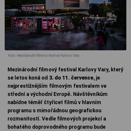
Foto: Mezinárodní filmový festival Karlovy Vary
Mezinárodní filmový festival Karlovy Vary, který
se letos koná od
3. do 11. července
, je
nejprestižnějším filmovým festivalem ve
střední a východní Evropě. Návštěvníkům
nabídne téměř čtyřicet filmů v hlavním
programu s mimořádnou geografickou
rozmanitostí. Vedle filmových projekcí a
bohatého doprovodného programu bude