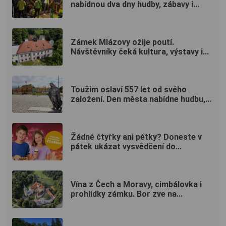
nabídnou dva dny hudby, zábavy i...
Zámek Mlázovy ožije poutí.
Návštěvníky čeká kultura, výstavy i...
Toužim oslaví 557 let od svého
založení. Den města nabídne hudbu,...
Žádné čtyřky ani pětky? Doneste v
pátek ukázat vysvědčení do...
Vína z Čech a Moravy, cimbálovka i
prohlídky zámku. Bor zve na...