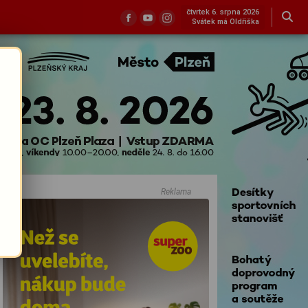
čtvrtek 6. srpna 2026
Svátek má Oldřiška
Reklama