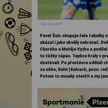
Foto: Foto: FCVP
Pavel Šulc okupuje čelo tabulky st
ukázal i jako skvělý nahrávač. D
Chorého a Matěje Vydru a podílel 
to těžký zápas. Teplice hrály v pr
dostávali. Po přestávce udělali c
za něho, Kalvi (Kalvach, pozn. red
Potom to musely otevřít a my jsme 