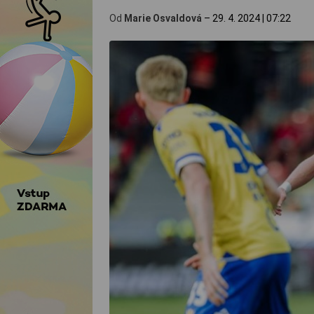
Od
Marie Osvaldová
–
29. 4. 2024
|
07:22