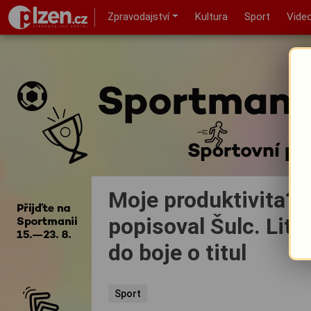
Zpravodajství
Kultura
Sport
Vide
Moje produktivita? H
popisoval Šulc. Lituj
do boje o titul
Sport