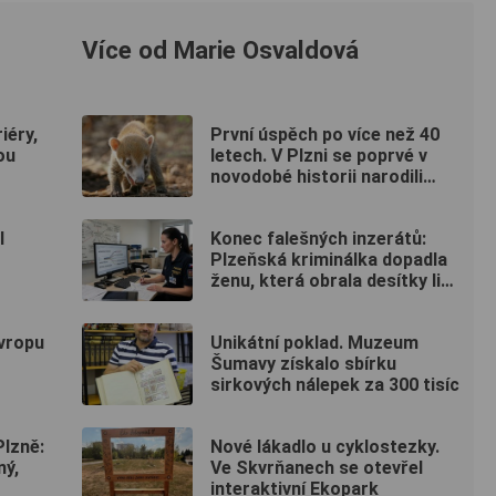
Více od Marie Osvaldová
iéry,
První úspěch po více než 40
ou
letech. V Plzni se poprvé v
novodobé historii narodili
nosálové bělohubí
l
Konec falešných inzerátů:
Plzeňská kriminálka dopadla
ženu, která obrala desítky lidí
po celé republice
Evropu
Unikátní poklad. Muzeum
Šumavy získalo sbírku
sirkových nálepek za 300 tisíc
lzně:
Nové lákadlo u cyklostezky.
ný,
Ve Skvrňanech se otevřel
interaktivní Ekopark