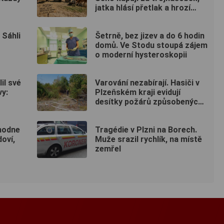
jatka hlásí přetlak a hrozí
rušení chovů
 Sáhli
Šetrně, bez jizev a do 6 hodin
domů. Ve Stodu stoupá zájem
o moderní hysteroskopii
il své
Varování nezabírají. Hasiči v
vy:
Plzeňském kraji evidují
desítky požárů způsobených
lidmi
hodne
Tragédie v Plzni na Borech.
doví,
Muže srazil rychlík, na místě
zemřel