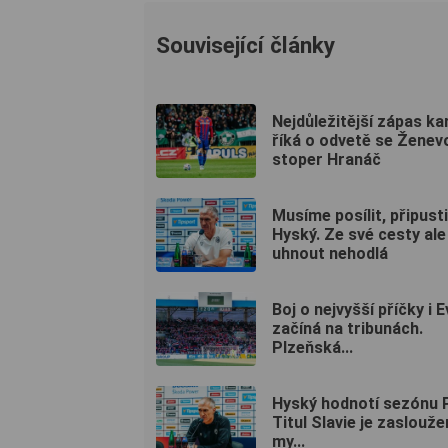
Související články
Nejdůležitější zápas kar
říká o odvetě se Ženev
stoper Hranáč
Musíme posílit, připusti
Hyský. Ze své cesty ale
uhnout nehodlá
Boj o nejvyšší příčky i 
začíná na tribunách.
Plzeňská...
Hyský hodnotí sezónu P
Titul Slavie je zaslouže
my...