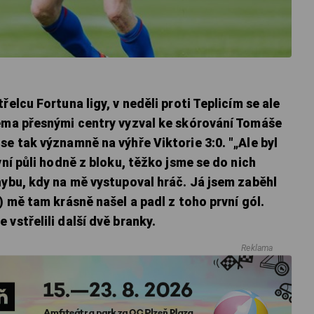
řelcu Fortuna ligy, v neděli proti Teplicím se ale
věma přesnými centry vyzval ke skórování Tomáše
se tak významně na výhře Viktorie 3:0. "„Ale byl
vní půli hodně z bloku, těžko jsme se do nich
hybu, kdy na mě vystupoval hráč. Já jsem zaběhl
) mě tam krásně našel a padl z toho první gól.
vstřelili další dvě branky.
Reklama