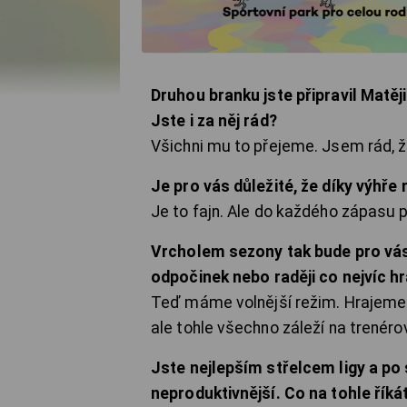
Druhou branku jste připravil Matěji
Jste i za něj rád?
Všichni mu to přejeme. Jsem rád, že 
Je pro vás důležité, že díky výhře 
Je to fajn. Ale do každého zápasu 
Vrcholem sezony tak bude pro vás 
odpočinek nebo raději co nejvíc hr
Teď máme volnější režim. Hrajeme j
ale tohle všechno záleží na trenérov
Jste nejlepším střelcem ligy a po
neproduktivnější. Co na tohle říká