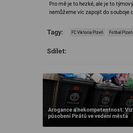
Pro mě je to hezké, ale je to týmový
nemůžeme víc zapojit do souboje o 
Tagy:
FC Viktoria Plzeň
Fotbal Plzeň
Sdílet:
Arogance a nekompetentnost. Viz
působení Pirátů ve vedení města