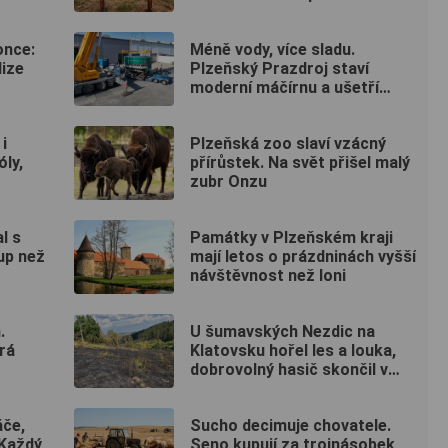
once:
Méně vody, více sladu.
lize
Plzeňský Prazdroj staví
moderní máčírnu a ušetří
miliony litrů vody
i
Plzeňská zoo slaví vzácný
óly,
přírůstek. Na svět přišel malý
zubr Onzu
l s
Památky v Plzeňském kraji
up než
mají letos o prázdninách vyšší
návštěvnost než loni
.
U šumavských Nezdic na
rá
Klatovsku hořel les a louka,
dobrovolný hasič skončil v
nemocnici
áče,
Sucho decimuje chovatele.
 Každý
Seno kupují za trojnásobek,