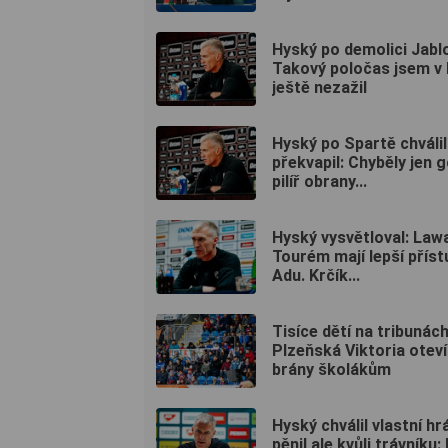
Hyský po demolici Jabl
Takový poločas jsem v 
ještě nezažil
Hyský po Spartě chválil 
překvapil: Chyběly jen g
pilíř obrany...
Hyský vysvětloval: Lawa
Tourém mají lepší příst
Adu. Krčík...
Tisíce dětí na tribunách
Plzeňská Viktoria oteví
brány školákům
Hyský chválil vlastní hr
pěnil ale kvůli trávníku: