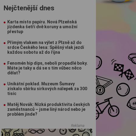
Nejčtenější dnes
Karta místo papíru. Nová Plzeňská
jízdenka šetří dvě koruny a umožní
přestup
Přímým vlakem na výlet z Plzně až do
srdce Českého lesa: Spěšný vlak jezdí
každou sobotu až do října
Fenomén hip dips, neboli propadlé boky.
Máte je taky a dá se s tím vůbec něco
dělat?
Unikátní poklad. Muzeum Šumavy
získalo sbírku sirkových nálepek za 300
tisíc
Matěj Novák: Nízká produktivita českých
zaměstnanců – jsme líný národ nebo je
problém jinde?
Reklama