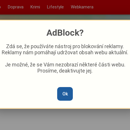
o
Doprava
Krimi
Lifestyle
Webkamera
AdBlock?
Zdá se, že používáte nástroj pro blokování reklamy.
Reklamy nám pomáhají udržovat obsah webu aktuální.
Je možné, že se Vám nezobrazí některé části webu.
Prosíme, deaktivujte jej.
ezké, ale je to týmový sport,
e, že už se Viktoria nezapojí
Ok