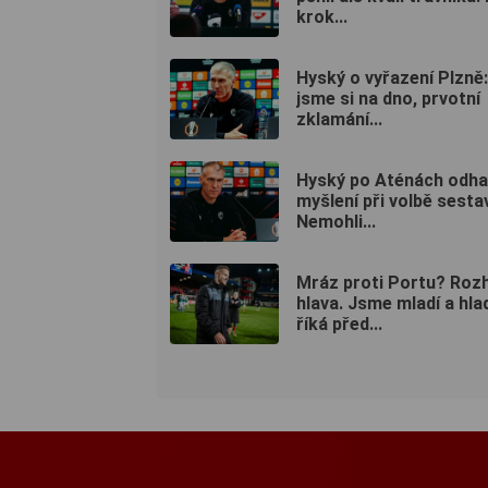
krok...
Hyský o vyřazení Plzně:
jsme si na dno, prvotní
zklamání...
Hyský po Aténách odhal
myšlení při volbě sesta
Nemohli...
Mráz proti Portu? Roz
hlava. Jsme mladí a hla
říká před...