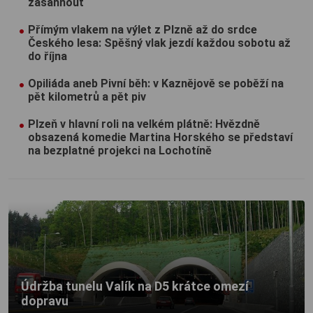
zasáhnout
Přímým vlakem na výlet z Plzně až do srdce
Českého lesa: Spěšný vlak jezdí každou sobotu až
do října
Opiliáda aneb Pivní běh: v Kaznějově se poběží na
pět kilometrů a pět piv
Plzeň v hlavní roli na velkém plátně: Hvězdně
obsazená komedie Martina Horského se představí
na bezplatné projekci na Lochotíně
Údržba tunelu Valík na D5 krátce omezí
dopravu