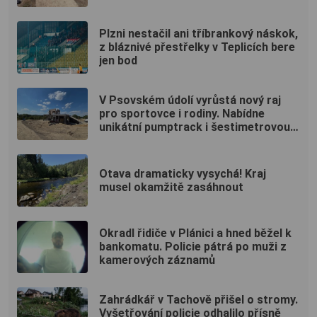
Plzni nestačil ani tříbrankový náskok,
z bláznivé přestřelky v Teplicích bere
jen bod
V Psovském údolí vyrůstá nový raj
pro sportovce i rodiny. Nabídne
unikátní pumptrack i šestimetrovou
vyhlídku
Otava dramaticky vysychá! Kraj
musel okamžitě zasáhnout
Okradl řidiče v Plánici a hned běžel k
bankomatu. Policie pátrá po muži z
kamerových záznamů
Zahrádkář v Tachově přišel o stromy.
Vyšetřování policie odhalilo přísně