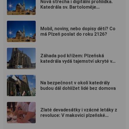
Nová střecha i digitální prohlídka.
Katedrála sv. Bartoloměje...
Mobil, noviny, nebo dopisy dětí? Co
má Plzeň poslat do roku 2126?
Záhada pod křížem: Plzeňská
katedrála vydá tajemství ukryté v...
Na bezpečnost v okolí katedrály
budou dál dohlížet lidé bez domova
Zlaté devadesátky i vzácné letáky z
revoluce: V makovici plzeňské...