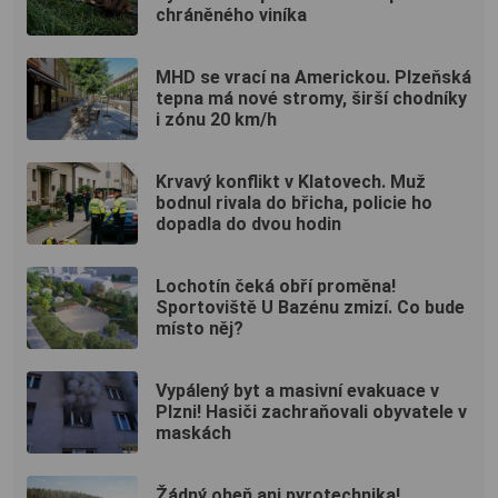
chráněného viníka
MHD se vrací na Americkou. Plzeňská
tepna má nové stromy, širší chodníky
i zónu 20 km/h
Krvavý konflikt v Klatovech. Muž
bodnul rivala do břicha, policie ho
dopadla do dvou hodin
Lochotín čeká obří proměna!
Sportoviště U Bazénu zmizí. Co bude
místo něj?
Vypálený byt a masivní evakuace v
Plzni! Hasiči zachraňovali obyvatele v
maskách
Žádný oheň ani pyrotechnika!