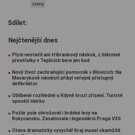
zvony
Sdílet:
Nejčtenější dnes
Plzni nestačil ani tříbrankový náskok, z bláznivé
přestřelky v Teplicích bere jen bod
Nový život zachraňující pomocník v Blovicích: Na
Masarykově náměstí přibyl veřejně přístupný
defibrilátor
Oblíbené rozhledně u Kdyně hrozí zřícení. Turisté
spouští sbírku
Požár pole ohrožoval i brdské lesy na
Rokycansku. Zasahovala i legendární Praga V3S
Otava dramaticky vysychá! Kraj musel okamžitě