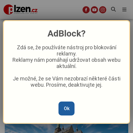
Kvůli opravám stolice utichly zvony
AdBlock?
katedrály sv. Bartoloměje, znovu se
rozezní až v únoru
Zdá se, že používáte nástroj pro blokování
reklamy.
Reklamy nám pomáhají udržovat obsah webu
Aktuality
Aktuálně
Z Plzně
aktuální.
Je možné, že se Vám nezobrazí některé části
Od
Marie Osvaldová
–
7. 1.
|
15:18
webu. Prosíme, deaktivujte jej.
Ok