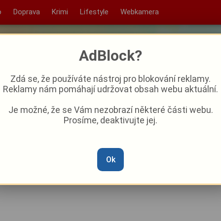
o
Doprava
Krimi
Lifestyle
Webkamera
AdBlock?
Zdá se, že používáte nástroj pro blokování reklamy.
Reklamy nám pomáhají udržovat obsah webu aktuální.
Je možné, že se Vám nezobrazí některé části webu.
Prosíme, deaktivujte jej.
it? Ani po čtvrt roce
 kraje programové prohlášení,
Ok