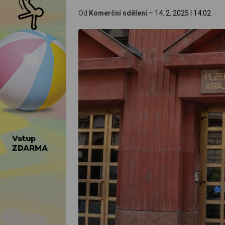
Od
Komerční sdělení
–
14. 2. 2025
|
14:02