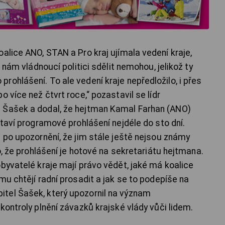
alice ANO, STAN a Pro kraj ujímala vedení kraje,
e nám vládnoucí politici sdělit nemohou, jelikož ty
ohlášení. To ale vedení kraje nepředložilo, i přes
 více než čtvrt roce,“ pozastavil se lídr
 Šašek a dodal, že hejtman Kamal Farhan (ANO)
staví programové prohlášení nejdéle do sto dní.
 po upozornění, že jim stále ještě nejsou známy
o, že prohlášení je hotové na sekretariátu hejtmana.
byvatelé kraje mají právo vědět, jaké má koalice
mu chtějí radní prosadit a jak se to podepíše na
stupitel Šašek, který upozornil na význam
kontroly plnění závazků krajské vlády vůči lidem.