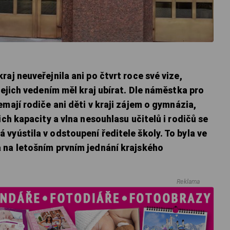
aj neuveřejnila ani po čtvrt roce své vize,
jejich vedením měl kraj ubírat. Dle náměstka pro
emají rodiče ani děti v kraji zájem o gymnázia,
ich kapacity a vlna nesouhlasu učitelů i rodičů se
vyústila v odstoupení ředitele školy. To byla ve
 na letošním prvním jednání krajského
Reklama