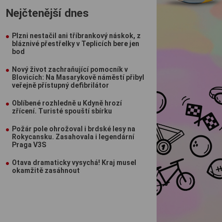
Nejčtenější dnes
Plzni nestačil ani tříbrankový náskok, z
bláznivé přestřelky v Teplicích bere jen
bod
Nový život zachraňující pomocník v
Blovicích: Na Masarykově náměstí přibyl
veřejně přístupný defibrilátor
Oblíbené rozhledně u Kdyně hrozí
zřícení. Turisté spouští sbírku
Požár pole ohrožoval i brdské lesy na
Rokycansku. Zasahovala i legendární
Praga V3S
Otava dramaticky vysychá! Kraj musel
okamžitě zasáhnout