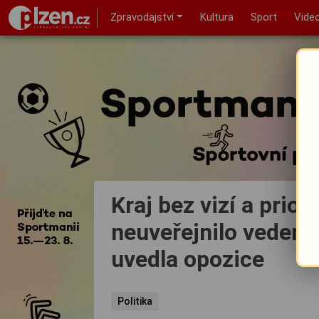
Zpravodajství
Kultura
Sport
Vide
Kraj bez vizí a prior
neuveřejnilo vedení
uvedla opozice
Politika