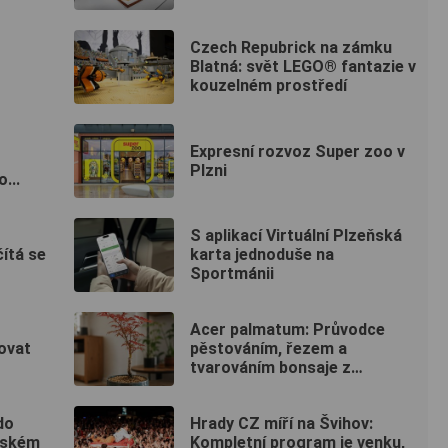
Czech Repubrick na zámku
Blatná: svět LEGO® fantazie v
kouzelném prostředí
Expresní rozvoz Super zoo v
Plzni
...
S aplikací Virtuální Plzeňská
čítá se
karta jednoduše na
Sportmánii
Acer palmatum: Průvodce
ovat
pěstováním, řezem a
tvarováním bonsaje z
japonského javoru
do
Hrady CZ míří na Švihov:
ňském
Kompletní program je venku,