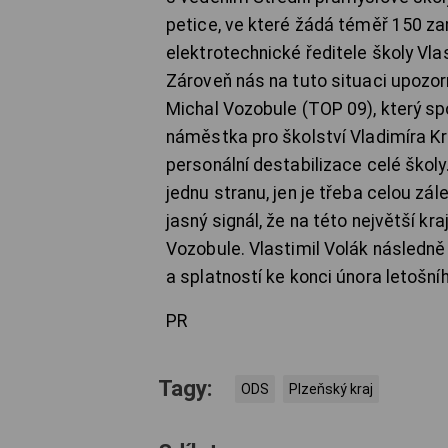
petice, ve které žádá téměř 150 z
elektrotechnické ředitele školy Vla
Zároveň nás na tuto situaci upozorňo
Michal Vozobule (TOP 09), který s
náměstka pro školství Vladimíra Kro
personální destabilizace celé škol
jednu stranu, jen je třeba celou zál
jasný signál, že na této největší kr
Vozobule. Vlastimil Volák následně
a splatností ke konci února letošní
PR
Tagy:
ODS
Plzeňský kraj