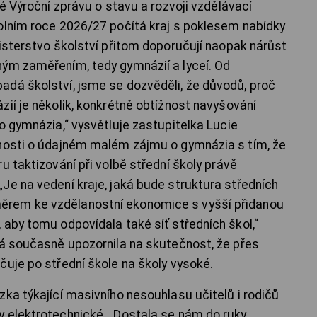
ké Výroční zprávu o stavu a rozvoji vzdělávací
olním roce 2026/27 počítá kraj s poklesem nabídky
nisterstvo školství přitom doporučují naopak nárůst
ným zaměřením, tedy gymnázií a lyceí. Od
dá školství, jsme se dozvěděli, že důvodů, proč
ií je několik, konkrétně obtížnost navyšování
o gymnázia,“ vysvětluje zastupitelka Lucie
bnosti o údajném malém zájmu o gymnázia s tím, že
u taktizování při volbě střední školy právě
Je na vedení kraje, jaká bude struktura středních
rem ke vzdělanostní ekonomice s vyšší přidanou
 aby tomu odpovídala také síť středních škol,“
rá současně upozornila na skutečnost, že přes
čuje po střední škole na školy vysoké.
ka týkající masivního nesouhlasu učitelů i rodičů
y elektrotechnické. „Dostala se nám do ruky