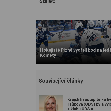
Sdílet:
Hokejisté Plzně vydřeli bod na led
Komety
Související články
Krajská zastupitelka E
Trůková (ODS) byla vy
z klubu ODS a...