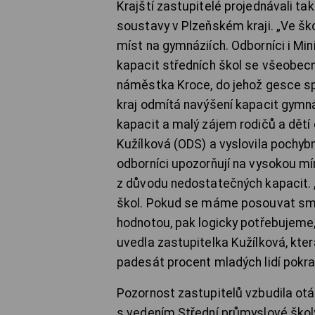
Krajští zastupitelé projednávali ta
soustavy v Plzeňském kraji. „Ve šk
míst na gymnáziích. Odborníci i Mi
kapacit středních škol se všeobec
náměstka Kroce, do jehož gesce spa
kraj odmítá navýšení kapacit gymnáz
kapacit a malý zájem rodičů a dětí 
Kužílková (ODS) a vyslovila pochy
odborníci upozorňují na vysokou mír
z důvodu nedostatečných kapacit. „
škol. Pokud se máme posouvat smě
hodnotou, pak logicky potřebujeme,
uvedla zastupitelka Kužílková, kte
padesát procent mladých lidí pokra
Pozornost zastupitelů vzbudila otáz
s vedením Střední průmyslové škol