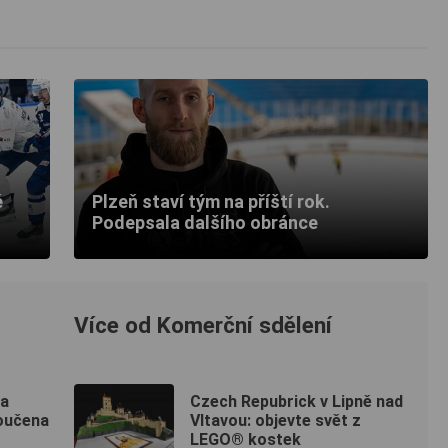
ě
Plzeň staví tým na příští rok.
Podepsala dalšího obránce
Více od Komerční sdělení
va
Czech Repubrick v Lipně nad
loučena
Vltavou: objevte svět z
LEGO® kostek