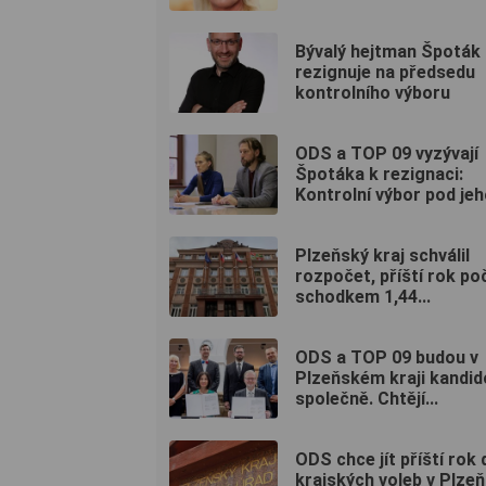
Bývalý hejtman Špoták
rezignuje na předsedu
kontrolního výboru
ODS a TOP 09 vyzývají
Špotáka k rezignaci:
Kontrolní výbor pod jeho
Plzeňský kraj schválil
rozpočet, příští rok po
schodkem 1,44...
ODS a TOP 09 budou v
Plzeňském kraji kandid
společně. Chtějí...
ODS chce jít příští rok 
krajských voleb v Plze