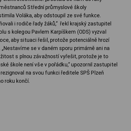
aměstnanců Střední průmyslové školy
stimila Voláka, aby odstoupil ze své funkce.
vali i rodiče řady žáků,“ řekl krajský zastupitel
polu s kolegou Pavlem Karpíškem (ODS) vyzval
ce, aby situaci řešil, protože potenciálně hrozí
y. „Nestavíme se v daném sporu primárně ani na
ežitost s plnou závažností vyřešit, protože je to
ajské škole není vše v pořádku,“ upozornil zastupitel
 rezignoval na svou funkci ředitele SPŠ Plzeň
ho roku končí.