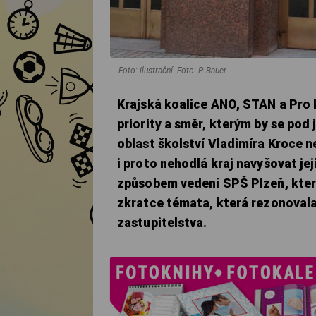
Foto: ilustrační. Foto: P. Bauer
Krajská koalice ANO, STAN a Pro kr
priority a směr, kterým by se pod 
oblast školství Vladimíra Kroce n
i proto nehodlá kraj navyšovat jej
způsobem vedení SPŠ Plzeň, která 
zkratce témata, která rezonovala
zastupitelstva.