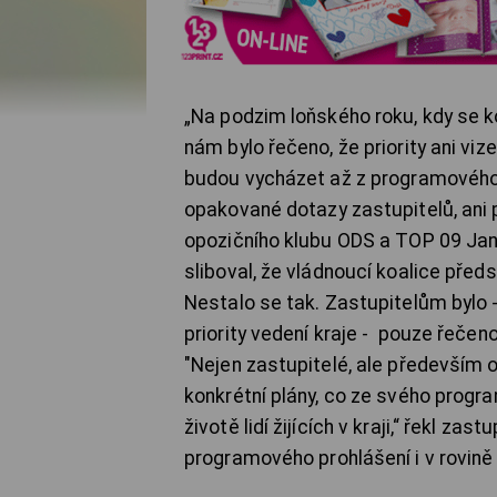
„Na podzim loňského roku, kdy se ko
nám bylo řečeno, že priority ani viz
budou vycházet až z programového pr
opakované dotazy zastupitelů, ani po
opozičního klubu ODS a TOP 09 Jan
sliboval, že vládnoucí koalice před
Nestalo se tak. Zastupitelům bylo -
priority vedení kraje - pouze řečen
"Nejen zastupitelé, ale především o
konkrétní plány, co ze svého progra
životě lidí žijících v kraji,“ řekl za
programového prohlášení i v rovině 