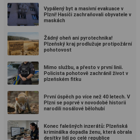
Vypálený byt a masivní evakuace v
Plzni! Hasiči zachraňovali obyvatele v
maskách
Žádný oheň ani pyrotechnika!
Plzeňský kraj prodlužuje protipožární
pohotovost
Mimo službu, a přesto v první linii.
Policista pohotově zachránil život v
plzeňském fitku
První úspěch po více než 40 letech. V
Plzni se poprvé v novodobé historii
narodili nosálové bělohubí
Konec falešných inzerátů: Plzeňská
kriminálka dopadla ženu, která obrala
desítky lidí po celé republice