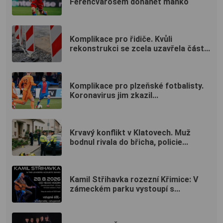
Ferencvárosem dohánět manko
Komplikace pro řidiče. Kvůli
rekonstrukci se zcela uzavřela část...
Komplikace pro plzeňské fotbalisty.
Koronavirus jim zkazil...
Krvavý konflikt v Klatovech. Muž
bodnul rivala do břicha, policie...
Kamil Střihavka rozezní Křimice: V
zámeckém parku vystoupí s...