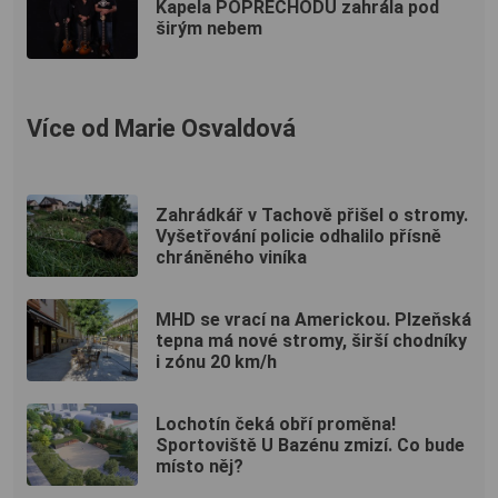
Kapela POPŘECHODU zahrála pod
širým nebem
Více od Marie Osvaldová
Zahrádkář v Tachově přišel o stromy.
Vyšetřování policie odhalilo přísně
chráněného viníka
MHD se vrací na Americkou. Plzeňská
tepna má nové stromy, širší chodníky
i zónu 20 km/h
Lochotín čeká obří proměna!
Sportoviště U Bazénu zmizí. Co bude
místo něj?