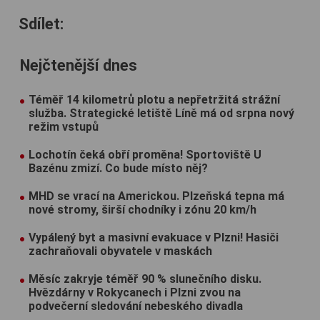
Sdílet:
Nejčtenější dnes
Téměř 14 kilometrů plotu a nepřetržitá strážní
služba. Strategické letiště Líně má od srpna nový
režim vstupů
Lochotín čeká obří proměna! Sportoviště U
Bazénu zmizí. Co bude místo něj?
MHD se vrací na Americkou. Plzeňská tepna má
nové stromy, širší chodníky i zónu 20 km/h
Vypálený byt a masivní evakuace v Plzni! Hasiči
zachraňovali obyvatele v maskách
Měsíc zakryje téměř 90 % slunečního disku.
Hvězdárny v Rokycanech i Plzni zvou na
podvečerní sledování nebeského divadla