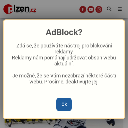
Komplikace pro indiány před
AdBlock?
začátkem extraligy. Na dlouhou
dobu se musí obejít bez
Zdá se, že používáte nástroj pro blokování
reklamy.
reprezentačního útočníka
Reklamy nám pomáhají udržovat obsah webu
aktuální.
Sport
Aktuálně
Je možné, že se Vám nezobrazí některé části
webu. Prosíme, deaktivujte jej.
Od
Marie Osvaldová
–
9. 9. 2025
|
13:18
Ok