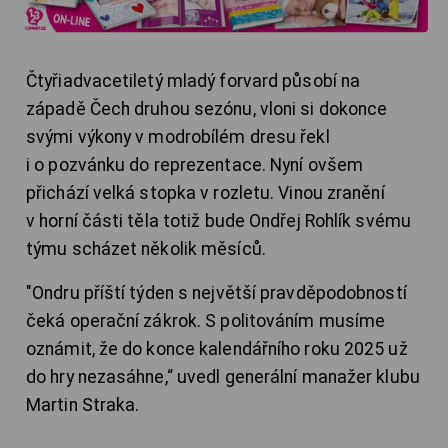
Čtyřiadvacetiletý mladý forvard působí na
západě Čech druhou sezónu, vloni si dokonce
svými výkony v modrobílém dresu řekl
i o pozvánku do reprezentace. Nyní ovšem
přichází velká stopka v rozletu. Vinou zranění
v horní části těla totiž bude Ondřej Rohlík svému
týmu scházet několik měsíců.
"Ondru příští týden s největší pravděpodobností
čeká operační zákrok. S politováním musíme
oznámit, že do konce kalendářního roku 2025 už
do hry nezasáhne,“ uvedl generální manažer klubu
Martin Straka.